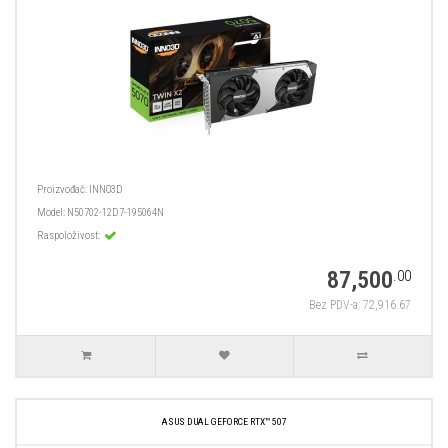
Proizvođač:
INNO3D
Model:
N50702-12D7-195064N
Raspoloživost:
87,500
.00
Bez PDV-a: 72,916.67
ASUS DUAL GEFORCE RTX™ 507