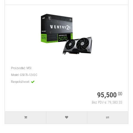
Proizvođač:
MSI
Model:
G5070‑12V2C
Raspoloživost:
95,500
.00
Bez PDV-a: 79,583.33