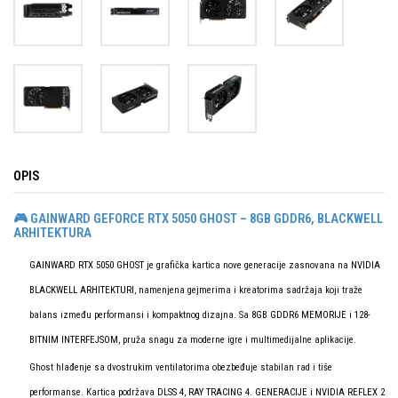
OPIS
🎮 GAINWARD GEFORCE RTX 5050 GHOST – 8GB GDDR6, BLACKWELL
ARHITEKTURA
GAINWARD RTX 5050 GHOST
je grafička kartica nove generacije zasnovana na
NVIDIA
BLACKWELL ARHITEKTURI
, namenjena gejmerima i kreatorima sadržaja koji traže
balans između performansi i kompaktnog dizajna. Sa
8GB GDDR6 MEMORIJE
i
128-
BITNIM INTERFEJSOM
, pruža snagu za moderne igre i multimedijalne aplikacije.
Ghost hlađenje sa dvostrukim ventilatorima obezbeđuje stabilan rad i tiše
performanse. Kartica podržava
DLSS 4
,
RAY TRACING 4. GENERACIJE
i
NVIDIA REFLEX 2