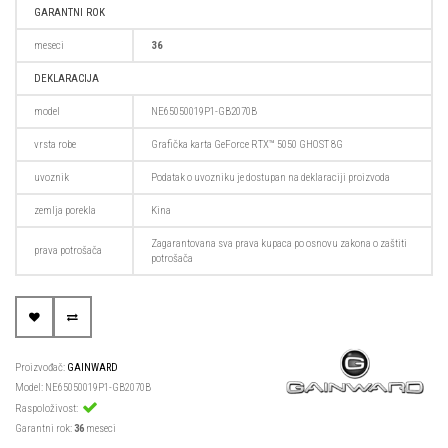
GARANTNI ROK
meseci
36
DEKLARACIJA
model
NE65050019P1-GB2070B
vrsta robe
Grafička karta GeForce RTX™ 5050 GHOST 8G
uvoznik
Podatak o uvozniku je dostupan na deklaraciji proizvoda
zemlja porekla
Kina
Zagarantovana sva prava kupaca po osnovu zakona o zaštiti
prava potrošača
potrošača
Proizvođač:
GAINWARD
Model: NE65050019P1-GB2070B
Raspoloživost:
Garantni rok:
36
meseci