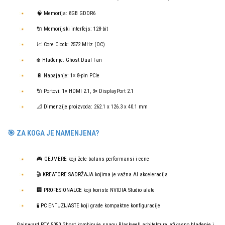
🧠 Memorija: 8GB GDDR6
🔌 Memorijski interfejs: 128-bit
📈 Core Clock: 2572 MHz (OC)
❄️ Hlađenje: Ghost Dual Fan
🔋 Napajanje: 1× 8-pin PCIe
🔌 Portovi: 1× HDMI 2.1, 3× DisplayPort 2.1
📐 Dimenzije proizvoda: 262.1 x 126.3 x 40.1 mm
🎯 ZA KOGA JE NAMENJENA?
🎮
GEJMERE
koji žele balans performansi i cene
🎬
KREATORE SADRŽAJA
kojima je važna AI akceleracija
🏢
PROFESIONALCE
koji koriste NVIDIA Studio alate
🧪
PC ENTUZIJASTE
koji grade kompaktne konfiguracije
Gainward RTX 5050 Ghost kombinuje snagu Blackwell arhitekture, efikasno hlađenje i