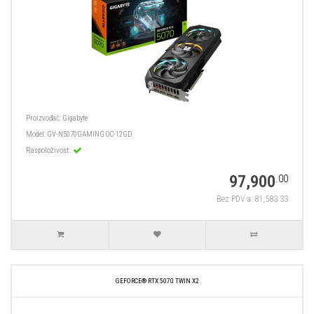
Proizvođač:
Gigabyte
Model:
GV-N5070GAMING OC-12GD
Raspoloživost:
97,900
.00
Bez PDV-a: 81,583.33
GEFORCE® RTX 5070 TWIN X2