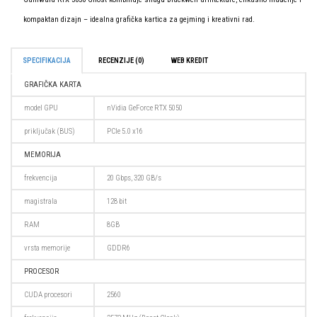
kompaktan dizajn – idealna grafička kartica za gejming i kreativni rad.
SPECIFIKACIJA
RECENZIJE (0)
WEB KREDIT
GRAFIČKA KARTA
model GPU
nVidia GeForce RTX 5050
priključak (BUS)
PCIe 5.0 x16
MEMORIJA
frekvencija
20 Gbps, 320 GB/s
magistrala
128 bit
RAM
8GB
vrsta memorije
GDDR6
PROCESOR
CUDA procesori
2560