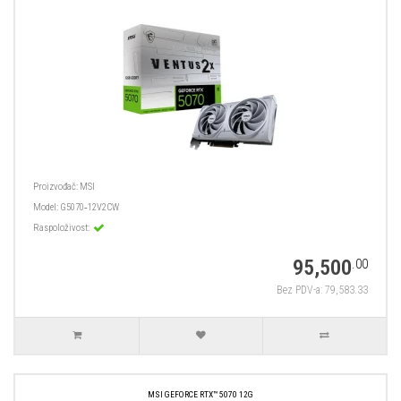
Proizvođač:
MSI
Model:
G5070‑12V2CW
Raspoloživost:
95,500
.00
Bez PDV-a: 79,583.33
MSI GEFORCE RTX™ 5070 12G