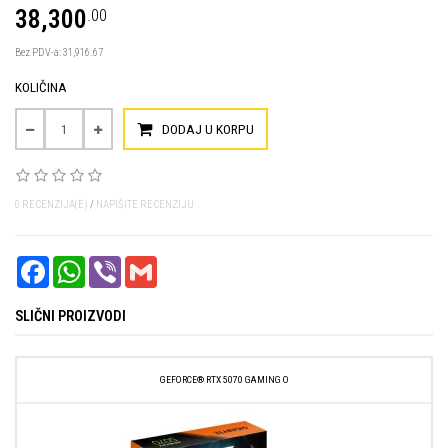
38,300
.00
Bez PDV-a: 31,916.67
KOLIČINA
DODAJ U KORPU
0 RECENZIJA(E)
/
NAPIŠITE RECENZIJU
FACEBOOK
WHATSAPP
VIBER
GMAIL
SLIČNI PROIZVODI
GEFORCE® RTX 5070 GAMING O