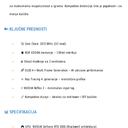
za maksimalnu responzivnost u igrama. Kompaktne dimenzije čine je pogodnom i za
manja kućišta.
🔑 KLJUČNE PREDNOSTI
🚀 Core Clock: 2572 MHz (OC mod)
🧠 8GB GDDR6 memorije – 128-bit interfejs
❄️ Ghost hlađenje sa 2 ventilatora
🌈 DLSS 4 + Multi Frame Generation – AI ubrzane performanse
🔆 Ray Tracing 4. generacije – realistična grafika
⚡ NVIDIA Reflex 2 – minimalan input lag
📏 Kompaktan dizajn – idealno za mid-tower i SFF kućišta
📊 SPECIFIKACIJA
🎮 GPU: NVIDIA GeForce RTX 5050 (Blackwell arhitektura)