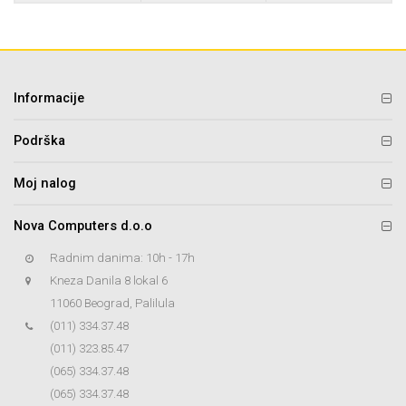
Informacije
Podrška
Moj nalog
Nova Computers d.o.o
Radnim danima: 10h - 17h
Kneza Danila 8 lokal 6
11060 Beograd, Palilula
(011) 334.37.48
(011) 323.85.47
(065) 334.37.48
(065) 334.37.48