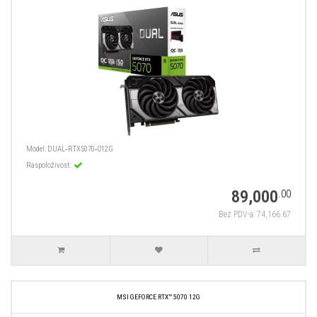
Model:
DUAL‑RTX5070‑O12G
Raspoloživost:
89,000
.00
Bez PDV-a: 74,166.67
MSI GEFORCE RTX™ 5070 12G