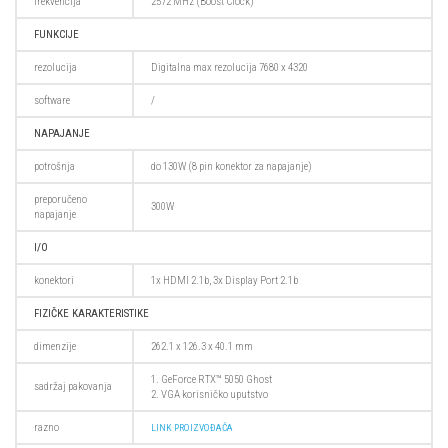
frekvencija
2572 MHz (Boost Clock)
FUNKCIJE
rezolucija
Digitalna max rezolucija 7680 x 4320
software
/
NAPAJANJE
potrošnja
do 130W (8 pin konektor za napajanje)
preporučeno
300W
napajanje
I/O
konektori
1x HDMI 2.1b, 3x Display Port 2.1b
FIZIČKE KARAKTERISTIKE
dimenzije
262.1 x 126.3 x 40.1 mm
1. GeForce RTX™ 5050 Ghost
sadržaj pakovanja
2. VGA korisničko uputstvo
razno
LINK PROIZVOĐAČA