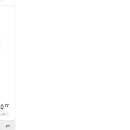
00
.00
,500.00