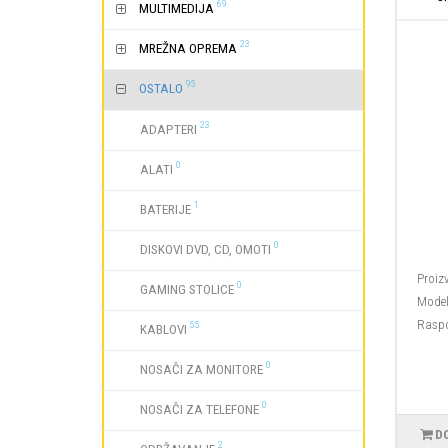
69
MULTIMEDIJA
23
MREŽNA OPREMA
95
OSTALO
23
ADAPTERI
0
ALATI
1
BATERIJE
0
DISKOVI DVD, CD, OMOTI
Proiz
0
GAMING STOLICE
Model
Raspo
55
KABLOVI
0
NOSAČI ZA MONITORE
0
NOSAČI ZA TELEFONE
D
2