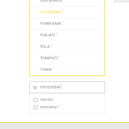
ODRŽAVANJE
2
POS OPREMA
1
POWER BANK
9
PUNJAČI
1
ŠOLJE
0
ŠTAMPAČI
2
TONERI
PROIZVOĐAČ
1
Gemalto
0
Manhattan