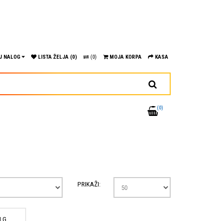
J NALOG
LISTA ŽELJA (0)
(0)
MOJA KORPA
KASA
(0)
PRIKAŽI:
 G