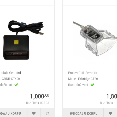
vođač:
Gembird
Proizvođač:
Gemalto
:
CRDR-CT400
Model:
IDBridge CT30
loživost:
Raspoloživost:
1,000
1,8
.00
Bez PDV-a: 833.33
Bez PDV-a: 1
ODAJ U KORPU
DODAJ U KORPU