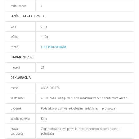
radni napon
/
FIZIČKE KARAKTERISTIKE
boja
crna
težina
~ 10g
razno
LINK PROIZVOĐAČA
GARANTNI ROK
meseci
24
DEKLARACIJA
model
ACCBL00007A
vrsta robe
4-Pin PWM Fan Splitter Cable razdelnik za četiri ventilatora Arctic
uvoznik
Podatak o uvozniku je dostupan na deklaraciji proizvoda
zemlja porekla
Kina
prava
Zagarantovana sva prava kupaca po osnovu zakona o zaštiti
potrošača
potrošača