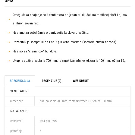
OPIS
Omogućava spajanje do 4 ventilatora na jedan priključak na matičnoj ploči i njihov
sinhronizovan rad.
Idealano za poboljšanje organizacije kablova u kućištu.
Razdelnik je kompatibilan i sa 3-pin ventilatorima (kontrola putem napona).
Idealno za "clean look" buildove.
Ukupna dužina kabla je 700 mm, razmak između konektora je 100 mm, težina 10g.
SPECIFIKACIJA
RECENZIJE (0)
WEB KREDIT
VENTILATOR
dimenzije
dužina kabla 700 mm, razmak između utičnica 100 mm
NAPAJANJE
konektori
4x 4-pin PWM
potrošnja
/