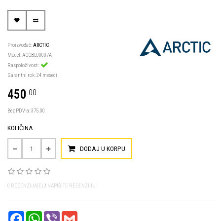
Proizvođač:
ARCTIC
Model: ACCBL00007A
Raspoloživost:
Garantni rok: 24 meseci
450
.00
Bez PDV-a: 375.00
KOLIČINA
DODAJ U KORPU
0 RECENZIJA(E)
/
NAPIŠITE RECENZIJU
FACEBOOK
WHATSAPP
VIBER
GMAIL