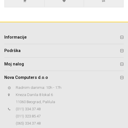
Informacije
Podrška
Moj nalog
Nova Computers d.o.o
Radnim danima: 10h - 17h
Kneza Danila 8 lokal 6
11060 Beograd, Palilula
(011) 334.37.48
(011) 323.85.47
(065) 334.37.48