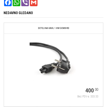
FACEBOOK
WHATSAPP
VIBER
GMAIL
NEDAVNO GLEDANO
DETELINA KABL 1.8M GEMBIRD
400
.00
Bez PDV-a: 333.33