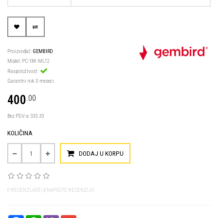
Proizvođač:
GEMBIRD
Model: PC-186-ML12
Raspoloživost:
Garantni rok: 0 meseci
400
.00
Bez PDV-a: 333.33
KOLIČINA
DODAJ U KORPU
0 RECENZIJA(E)
/
NAPIŠITE RECENZIJU