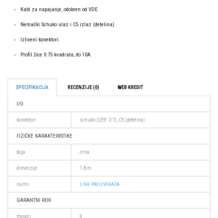
Kabl za napajanje, odobren od VDE.
Nemački Schuko ulaz i C5 izlaz (detelina).
Izliveni konektori.
Profil žice 0.75 kvadrata, do 10A.
SPECIFIKACIJA
RECENZIJE (0)
WEB KREDIT
I/O
konektori
schuko (CEE 7/7), C5 (detelina)
FIZIČKE KARAKTERISTIKE
boja
crna
dimenzije
1.8 m
razno
LINK PROIZVOĐAČA
GARANTNI ROK
meseci
0