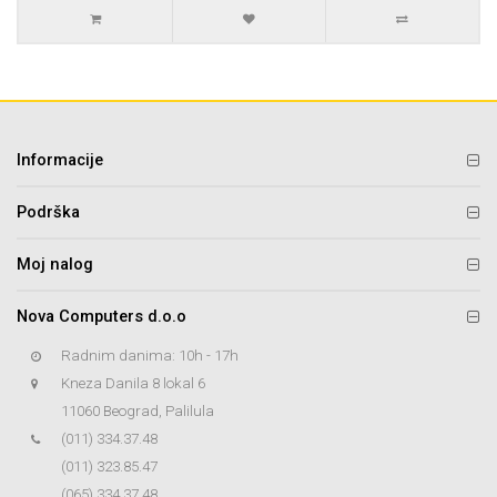
Informacije
Podrška
Moj nalog
Nova Computers d.o.o
Radnim danima: 10h - 17h
Kneza Danila 8 lokal 6
11060 Beograd, Palilula
(011) 334.37.48
(011) 323.85.47
(065) 334.37.48