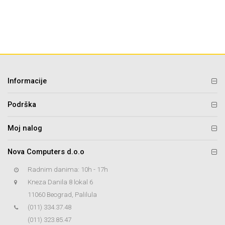
Informacije
Podrška
Moj nalog
Nova Computers d.o.o
Radnim danima: 10h - 17h
Kneza Danila 8 lokal 6
11060 Beograd, Palilula
(011) 334.37.48
(011) 323.85.47