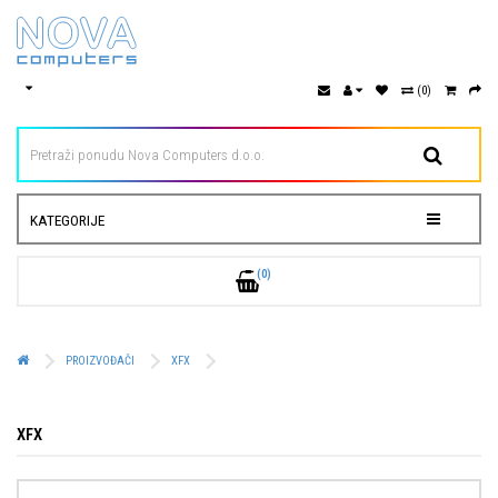
(0)
KATEGORIJE
(0)
PROIZVOĐAČI
XFX
XFX