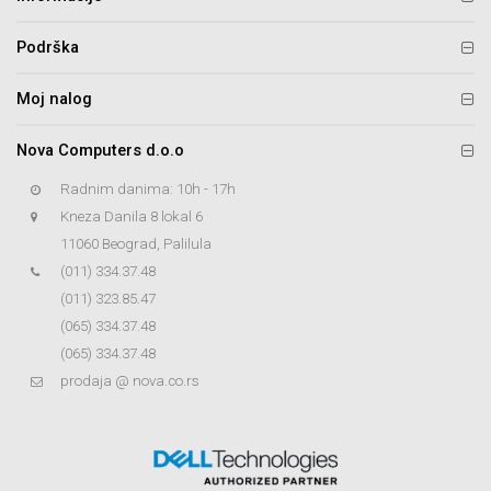
Podrška
Moj nalog
Nova Computers d.o.o
Radnim danima: 10h - 17h
Kneza Danila 8 lokal 6
11060 Beograd, Palilula
(011) 334.37.48
(011) 323.85.47
(065) 334.37.48
(065) 334.37.48
prodaja @ nova.co.rs