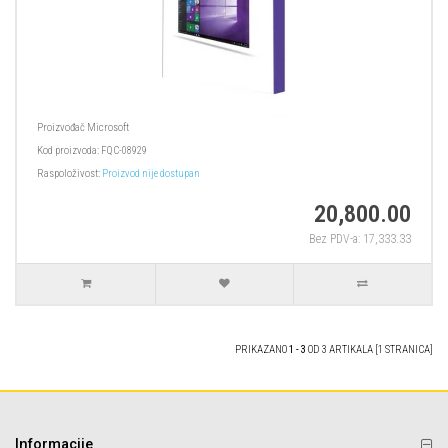
Proizvođač
Microsoft
Kod proizvoda:
FQC-08929
Raspoloživost:
Proizvod nije dostupan
20,800.00
Bez PDV-a: 17,333.33
PRIKAZANO
1 - 3
OD 3 ARTIKALA [1 STRANICA]
Informacije