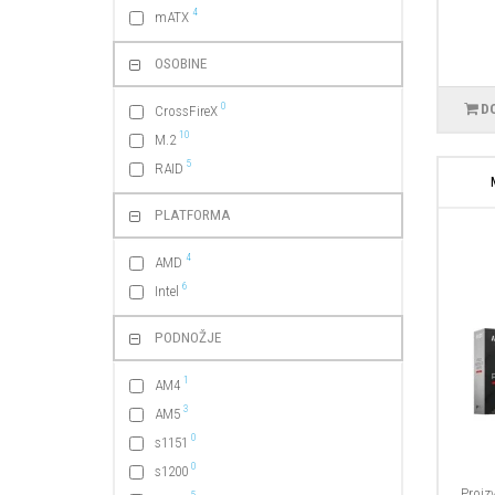
4
mATX
OSOBINE
0
D
CrossFireX
10
M.2
5
RAID
PLATFORMA
4
AMD
6
Intel
PODNOŽJE
1
AM4
3
AM5
0
s1151
0
s1200
Proiz
5