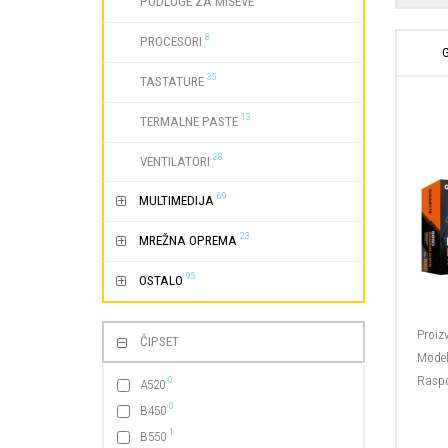
PODLOGE ZA MIŠEVE
8
PROCESORI
35
TASTATURE
13
TERMALNE PASTE
38
VENTILATORI
69
MULTIMEDIJA
23
MREŽNA OPREMA
95
OSTALO
Proiz
ČIPSET
Model
Raspo
0
A520
0
B450
1
B550