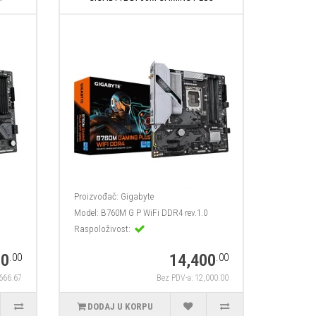
Proizvođač:
Gigabyte
Model:
B760M G P WiFi DDR4 rev.1.0
Raspoloživost:
00
14,400
.00
.00
,666.67
Bez PDV-a: 12,000.00
DODAJ U KORPU