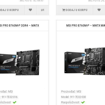
Bez PDV-a: 18,166.67
Bez PDV-a: 26
ODAJ U KORPU
DODAJ U KORPU
SI PRO B760M-P DDR4 – MATX
MSI PRO B760M-P – MATX MA
vođač:
MSI
Proizvođač:
MSI
:
911-7E02-016
Model:
911-7E02-030
loživost:
Raspoloživost: