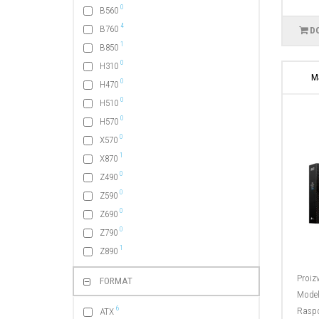
0
B560
4
B760
D
1
B850
0
H310
M
0
H470
0
H510
0
H570
0
X570
1
X870
0
Z490
0
Z590
0
Z690
0
Z790
1
Z890
Proiz
FORMAT
Model
6
Raspo
ATX