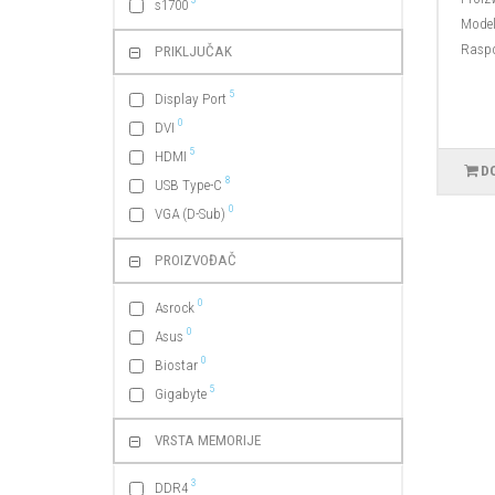
s1700
Model
Raspo
PRIKLJUČAK
5
Display Port
0
DVI
5
HDMI
D
8
USB Type-C
0
VGA (D-Sub)
PROIZVOĐAČ
0
Asrock
0
Asus
0
Biostar
5
Gigabyte
VRSTA MEMORIJE
3
DDR4