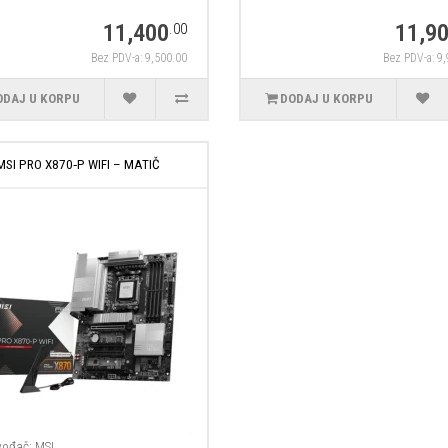
11,400
11,9
.00
Bez PDV-a: 9,500.00
Bez PDV-a: 9
ODAJ U KORPU
DODAJ U KORPU
MSI PRO X870‑P WIFI – MATIČ
vođač:
MSI