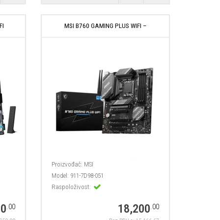
FI
MSI B760 GAMING PLUS WIFI –
Proizvođač:
MSI
Model:
911-7D98-051
Raspoloživost:
00
18,200
.00
.00