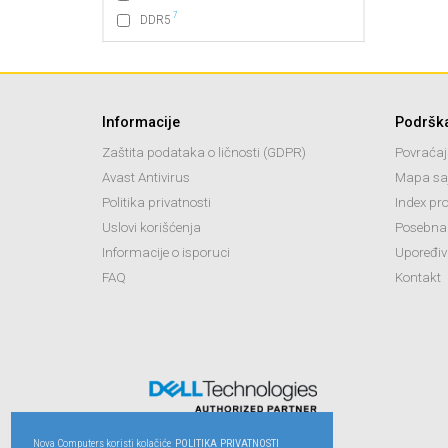
7
DDR5
Informacije
Podršk
Zaštita podataka o ličnosti (GDPR)
Povraćaj
Avast Antivirus
Mapa sa
Politika privatnosti
Index pr
Uslovi korišćenja
Posebna
Informacije o isporuci
Upoređiv
FAQ
Kontakt
Nova Computers koristi kolačiće
POLITIKA PRIVATNOSTI