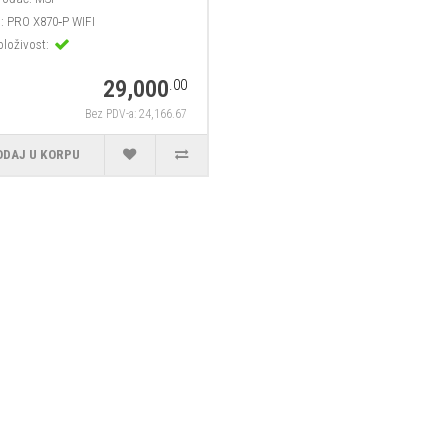
:
PRO X870‑P WIFI
loživost:
29,000
.00
Bez PDV-a: 24,166.67
ODAJ U KORPU