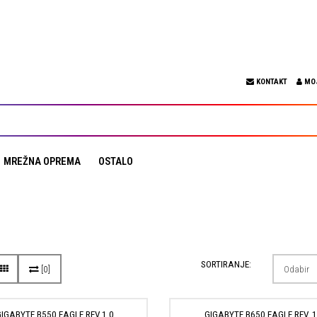
KONTAKT
MO
MREŽNA OPREMA
OSTALO
SORTIRANJE:
[0]
GIGABYTE B550 EAGLE REV 1.0
GIGABYTE B650 EAGLE REV. 1