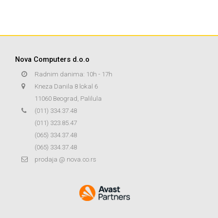
Nova Computers d.o.o
Radnim danima: 10h - 17h
Kneza Danila 8 lokal 6
11060 Beograd, Palilula
(011) 334.37.48
(011) 323.85.47
(065) 334.37.48
(065) 334.37.48
prodaja @ nova.co.rs