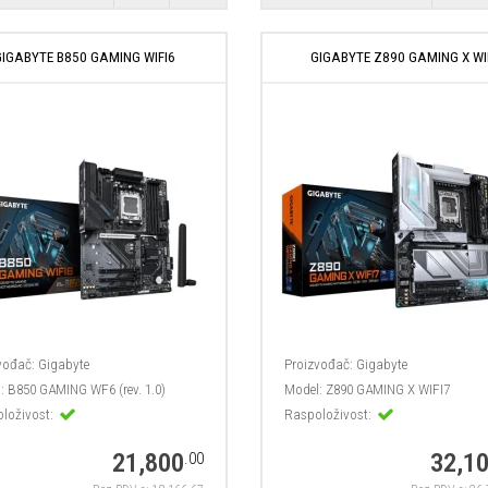
GIGABYTE B850 GAMING WIFI6
GIGABYTE Z890 GAMING X WI
vođač:
Gigabyte
Proizvođač:
Gigabyte
:
B850 GAMING WF6 (rev. 1.0)
Model:
Z890 GAMING X WIFI7
loživost:
Raspoloživost:
21,800
32,1
.00