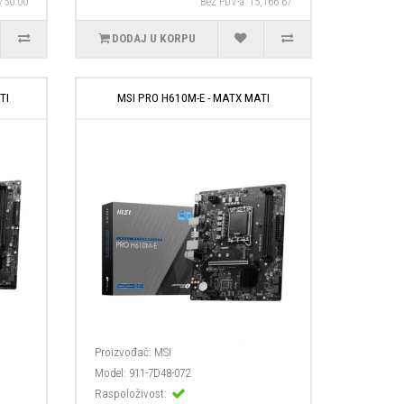
,750.00
Bez PDV-a: 15,166.67
DODAJ U KORPU
TI
MSI PRO H610M-E - MATX MATI
Proizvođač:
MSI
Model:
911-7D48-072
Raspoloživost: