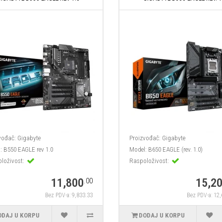
vođač:
Gigabyte
Proizvođač:
Gigabyte
:
B550 EAGLE rev 1.0
Model:
B650 EAGLE (rev. 1.0)
loživost:
Raspoloživost:
11,800
15,2
.00
Bez PDV-a: 9,833.33
Bez PDV-a: 12
ODAJ U KORPU
DODAJ U KORPU