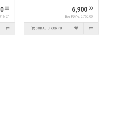
00
6,900
.00
.00
,916.67
Bez PDV-a: 5,750.00
DODAJ U KORPU