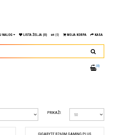
J NALOG
LISTA ŽELJA (0)
(0)
MOJA KORPA
KASA
(0)
PRIKAŽI:
.
GIGABYTE B760M GAMING PLUS