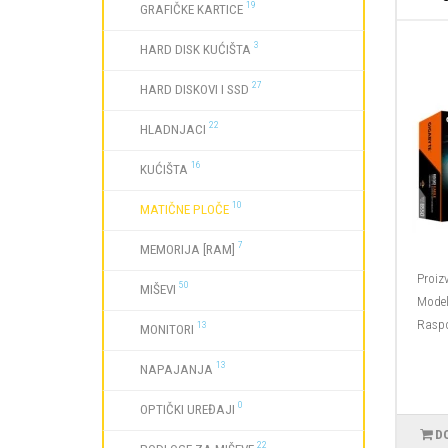
19
GRAFIČKE KARTICE
3
HARD DISK KUĆIŠTA
27
HARD DISKOVI I SSD
22
HLADNJACI
16
KUĆIŠTA
10
MATIČNE PLOČE
7
MEMORIJA [RAM]
Proiz
50
MIŠEVI
Model
Raspo
13
MONITORI
13
NAPAJANJA
0
OPTIČKI UREĐAJI
D
22