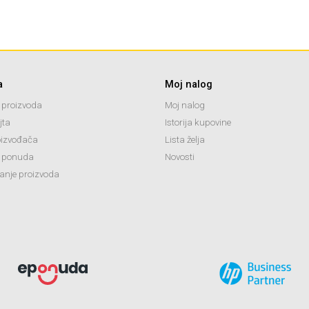
a
Moj nalog
 proizvoda
Moj nalog
jta
Istorija kupovine
oizvođača
Lista želja
 ponuda
Novosti
anje proizvoda