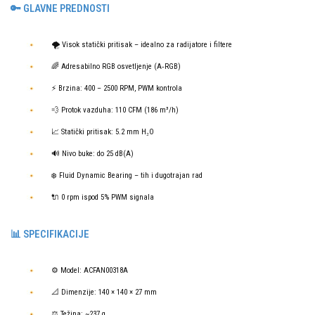
🔑 GLAVNE PREDNOSTI
🌪️ Visok statički pritisak – idealno za radijatore i filtere
🌈 Adresabilno RGB osvetljenje (A‑RGB)
⚡ Brzina: 400 – 2500 RPM, PWM kontrola
💨 Protok vazduha: 110 CFM (186 m³/h)
📈 Statički pritisak: 5.2 mm H₂O
🔊 Nivo buke: do 25 dB(A)
❄️ Fluid Dynamic Bearing – tih i dugotrajan rad
🔌 0 rpm ispod 5% PWM signala
📊 SPECIFIKACIJE
⚙️ Model: ACFAN00318A
📐 Dimenzije: 140 × 140 × 27 mm
⚖️ Težina: ~237 g