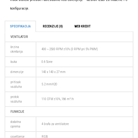
konfiguracije.
SPECIFIKACIJA
RECENZIJE (0)
WEB KREDIT
VENTILATOR
brzina
400 ~ 2500 RPM ±10% (0 RPM pri 5% PWM)
okretanja
buka
0.6 Sone
dimenzije
140 x 140 x 27 mm
pritisak
5.2 mmH2O
vazduha
protok
110 CFM ±10%, 186 m³/h
vazduha
FUNKCIJE
dodatna
4 šrafa za ventilatore
oprema
osvetljenje
RGB