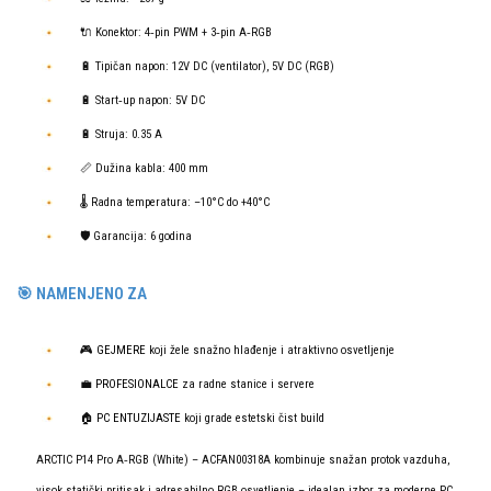
🔌 Konektor: 4‑pin PWM + 3‑pin A‑RGB
🔋 Tipičan napon: 12V DC (ventilator), 5V DC (RGB)
🔋 Start‑up napon: 5V DC
🔋 Struja: 0.35 A
📏 Dužina kabla: 400 mm
🌡️ Radna temperatura: –10°C do +40°C
🛡️ Garancija: 6 godina
🎯 NAMENJENO ZA
🎮
GEJMERE
koji žele snažno hlađenje i atraktivno osvetljenje
💼
PROFESIONALCE
za radne stanice i servere
🏠
PC ENTUZIJASTE
koji grade estetski čist build
ARCTIC P14 Pro A‑RGB (White) – ACFAN00318A kombinuje snažan protok vazduha,
visok statički pritisak i adresabilno RGB osvetljenje – idealan izbor za moderne PC