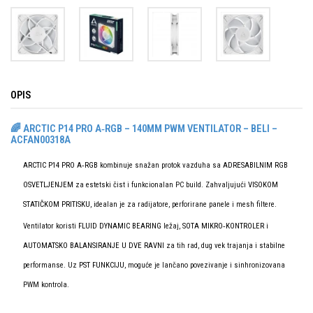
OPIS
🌈 ARCTIC P14 PRO A‑RGB – 140MM PWM VENTILATOR – BELI –
ACFAN00318A
ARCTIC P14 PRO A‑RGB
kombinuje snažan protok vazduha sa
ADRESABILNIM RGB
OSVETLJENJEM
za estetski čist i funkcionalan PC build. Zahvaljujući
VISOKOM
STATIČKOM PRITISKU
, idealan je za radijatore, perforirane panele i mesh filtere.
Ventilator koristi
FLUID DYNAMIC BEARING
ležaj,
SOTA MIKRO‑KONTROLER
i
AUTOMATSKO BALANSIRANJE U DVE RAVNI
za tih rad, dug vek trajanja i stabilne
performanse. Uz
PST FUNKCIJU
, moguće je lančano povezivanje i sinhronizovana
PWM kontrola.