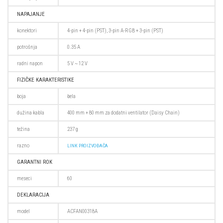
NAPAJANJE
konektori
4-pin + 4-pin (PST), 3-pin A-RGB + 3-pin (PST)
potrošnja
0.35 A
radni napon
5 V ~ 12 V
FIZIČKE KARAKTERISTIKE
boja
bela
dužina kabla
400 mm + 80 mm za dodatni ventilator (Daisy Chain)
težina
237 g
razno
LINK PROIZVOĐAČA
GARANTNI ROK
meseci
60
DEKLARACIJA
model
ACFAN00318A