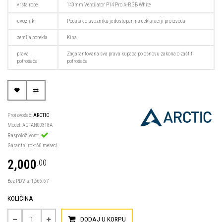
vrsta robe
140mm Ventilator P14 Pro A-RGB White
uvoznik
Podatak o uvozniku je dostupan na deklaraciji proizvoda
zemlja porekla
Kina
prava
Zagarantovana sva prava kupaca po osnovu zakona o zaštiti
potrošača
potrošača
Proizvođač:
ARCTIC
Model: ACFAN00318A
Raspoloživost:
Garantni rok: 60 meseci
2,000
.00
Bez PDV-a: 1,666.67
KOLIČINA
DODAJ U KORPU