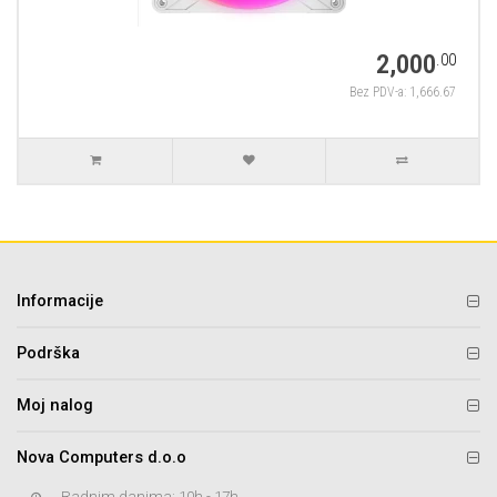
2,000
.00
Bez PDV-a: 1,666.67
Informacije
Podrška
Moj nalog
Nova Computers d.o.o
Radnim danima: 10h - 17h