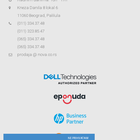
Kneza Danila 8 lokal 6
11060 Beograd, Palilula
(011) 334.37.48
(011) 323.85.47
(065) 334.37.48
(065) 334.37.48
prodaja @ nova.co.rs
NE PRIHVATAM