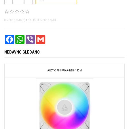
0 RECENZIJA(E)
/
NAPIŠITE RECENZIJU
FACEBOOK
WHATSAPP
VIBER
GMAIL
NEDAVNO GLEDANO
ARCTIC P14 PRO A‑RGB -140M