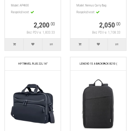
Model:
AP4600
Model:
Nereus Carry Bag
Raspoloživost:
Raspoloživost:
2,200
2,050
.00
.00
Bez PDV-a: 1,833.33
Bez PDV-a: 1,708.33
HP TRAVEL PLUS 22L 16"
LENOVO 15.6 BACKPACK B210 (