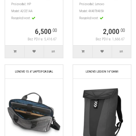
Proizvođač:
HP
Proizvođač:
Lenovo
Model:
A2CE1AA
Model:
4X40T84059
Raspoloživost:
Raspoloživost:
6,500
2,000
.00
.00
Bez PDV-a: 5,416.67
Bez PDV-a: 1,666.67
LENOVO 15.6″ LAPTOP CASUAL
LENOVO LEGION 16" GAMI