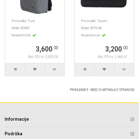
Proizvođač:
Trust
Proizvođač:
Tucano
Model:
#24981
Model:
BSTN-BK
Raspoloživost:
Raspoloživost:
3,600
3,200
.00
.00
Bez PDV-a: 3,000.00
Bez PDV-a: 2,666.67
PRIKAZANO
1 - 10
OD 10 ARTIKALA [1 STRANICA]
Informacije
Podrška