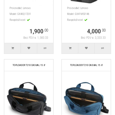
Proizvođač:
Lenovo
Proizvođač:
Lenovo
Model:
GX40Q17231
Model:
GX41M53146
Raspoloživost:
Raspoloživost:
1,900
4,000
.00
.00
Bez PDV-a: 1,583.33
Bez PDV-a: 3,333.33
TOPLOADER T210 CASUAL 15.6'
TOPLOADER T210 CASUAL 15.6'