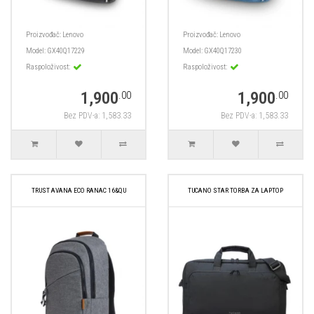
Proizvođač:
Lenovo
Proizvođač:
Lenovo
Model:
GX40Q17229
Model:
GX40Q17230
Raspoloživost:
Raspoloživost:
1,900
1,900
.00
.00
Bez PDV-a: 1,583.33
Bez PDV-a: 1,583.33
TRUST AVANA ECO RANAC 16&QU
TUCANO STAR TORBA ZA LAPTOP