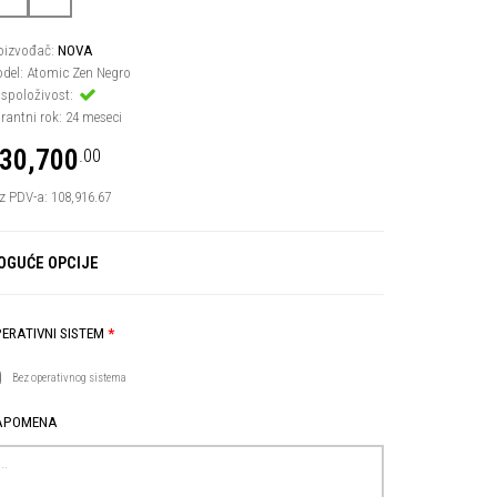
oizvođač:
NOVA
del: Atomic Zen Negro
spoloživost:
rantni rok: 24 meseci
30,700
.00
z PDV-a: 108,916.67
OGUĆE OPCIJE
ERATIVNI SISTEM
Bez operativnog sistema
APOMENA