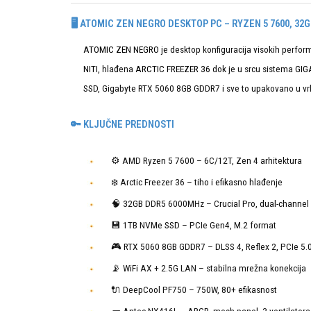
🖥️ ATOMIC ZEN NEGRO DESKTOP PC – RYZEN 5 7600, 32G
ATOMIC ZEN NEGRO
je desktop konfiguracija visokih perfo
NITI
, hlađena
ARCTIC FREEZER 36
dok je u srcu sistema
GIG
SSD, Gigabyte RTX 5060 8GB GDDR7 i sve to upakovano u v
🔑 KLJUČNE PREDNOSTI
⚙️ AMD Ryzen 5 7600 – 6C/12T, Zen 4 arhitektura
❄️ Arctic Freezer 36 – tiho i efikasno hlađenje
🧠 32GB DDR5 6000MHz – Crucial Pro, dual-channel
💾 1TB NVMe SSD – PCIe Gen4, M.2 format
🎮 RTX 5060 8GB GDDR7 – DLSS 4, Reflex 2, PCIe 5.
📡 WiFi AX + 2.5G LAN – stabilna mrežna konekcija
🔌 DeepCool PF750 – 750W, 80+ efikasnost