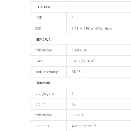
HARD DISK
HDD
/
SSD
1 TB M.2 PCIe, NVMe, Gen4
MEMORIJA
frekvencija
6000 MHz
RAM
32GB (2x 16GB)
vrsta memorije
DDR5
PROCESOR
broj jezgara
6
broj niti
12
frekvencija
3.9 GHz
hladnjak
Arctic Freezer 36