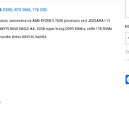
B DDR5, RTX 5060, 1TB SSD
rmansi, zasnovana na
AMD RYZEN 5 7600
procesoru sa
6 JEZGARA I 12
KO
ABYTE B650 EAGLE AX
, 32GB super brzog DDR5 RAM-a, veliki 1TB NVMe
rhunsko Antec NX416L kućište
0 
0