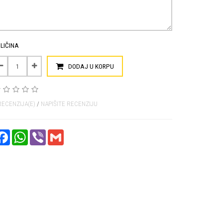
LIČINA
DODAJ U KORPU
RECENZIJA(E)
/
NAPIŠITE RECENZIJU
FACEBOOK
WHATSAPP
VIBER
GMAIL