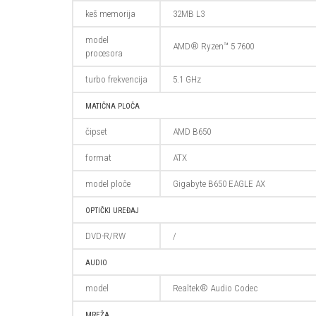
keš memorija
32MB L3
model
AMD® Ryzen™ 5 7600
procesora
turbo frekvencija
5.1 GHz
MATIČNA PLOČA
čipset
AMD B650
format
ATX
model ploče
Gigabyte B650 EAGLE AX
OPTIČKI UREĐAJ
DVD-R/RW
/
AUDIO
model
Realtek® Audio Codec
MREŽA