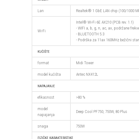
Lan
Realtek® 1 GbE LAN chip (100/1000 Mb
Intel® Wi-Fi 6E AX210 (PCB rev. 1.1)
- WIFI a, b, g, n, ac, ax, podržane frek
Wi-Fi
- BLUETOOTH 5.3
- Podrška za 11ax 160MHz bežični sta
KUĆIŠTE
format
Midi Tower
model kućišta
Antec NX412L
NAPAJANJE
efikasnost
>80 %
model
Deep Cool PF750, 750W, 80 Plus
napajanja
snaga
750W
FIZIČKE KARAKTERISTIKE