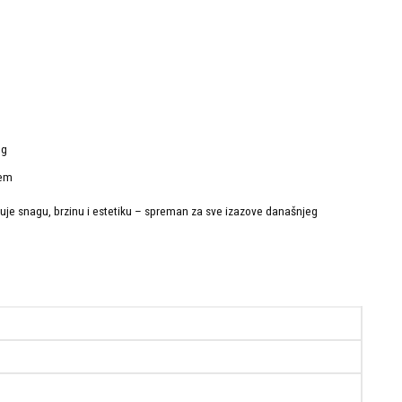
ng
tem
uje snagu, brzinu i estetiku – spreman za sve izazove današnjeg