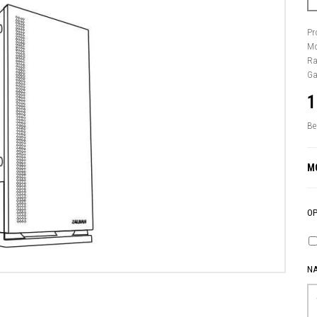
Pr
Mo
Ra
Ga
1
Be
M
OP
N