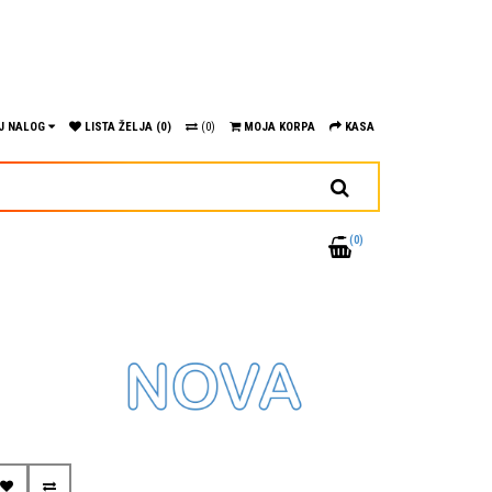
J NALOG
LISTA ŽELJA (0)
(0)
MOJA KORPA
KASA
(0)