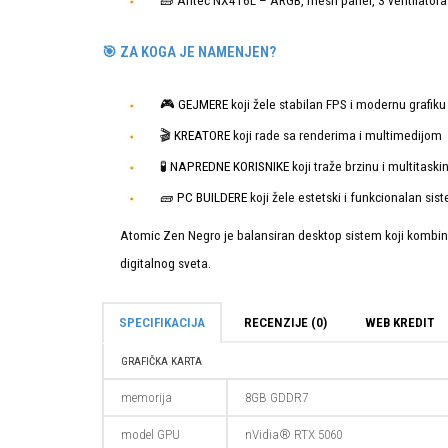
🧱 Antec NX416L – ARGB, mesh panel, 3 ventilatora
🎯 ZA KOGA JE NAMENJEN?
🎮
GEJMERE
koji žele stabilan FPS i modernu grafiku
🎬
KREATORE
koji rade sa renderima i multimedijom
🧪
NAPREDNE KORISNIKE
koji traže brzinu i multitaski
🧱
PC BUILDERE
koji žele estetski i funkcionalan sis
Atomic Zen Negro je balansiran desktop sistem koji kombin
digitalnog sveta.
SPECIFIKACIJA
RECENZIJE (0)
WEB KREDIT
GRAFIČKA KARTA
memorija
8GB GDDR7
model GPU
nVidia® RTX 5060