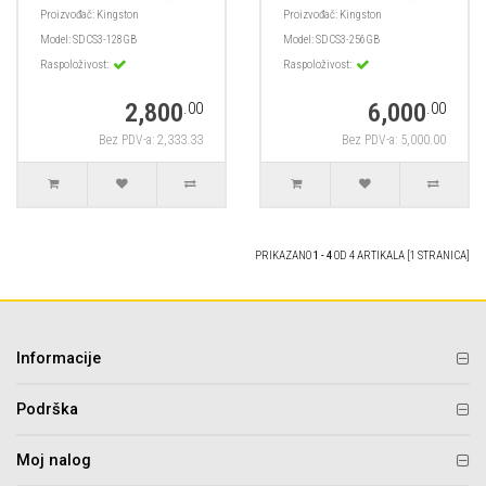
Proizvođač:
Kingston
Proizvođač:
Kingston
Model:
SDCS3-128GB
Model:
SDCS3-256GB
Raspoloživost:
Raspoloživost:
2,800
6,000
.00
.00
Bez PDV-a: 2,333.33
Bez PDV-a: 5,000.00
PRIKAZANO
1 - 4
OD 4 ARTIKALA [1 STRANICA]
Informacije
Podrška
Moj nalog