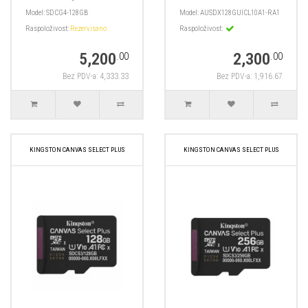
Model:
SDCG4-128GB
Model:
AUSDX128GUICL10A1-RA1
Raspoloživost:
Rezervisano
Raspoloživost:
5,200
2,300
.00
.00
Bez PDV-a: 4,333.33
Bez PDV-a: 1,916.67
KINGSTON CANVAS SELECT PLUS
KINGSTON CANVAS SELECT PLUS