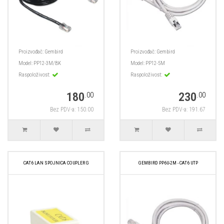
Proizvođač:
Gembird
Proizvođač:
Gembird
Model:
PP12-3M/BK
Model:
PP12-5M
Raspoloživost:
Raspoloživost:
180
230
.00
.00
Bez PDV-a: 150.00
Bez PDV-a: 191.67
CAT6 LAN SPOJNICA COUPLER G
GEMBIRD PP6U-2M - CAT6 UTP