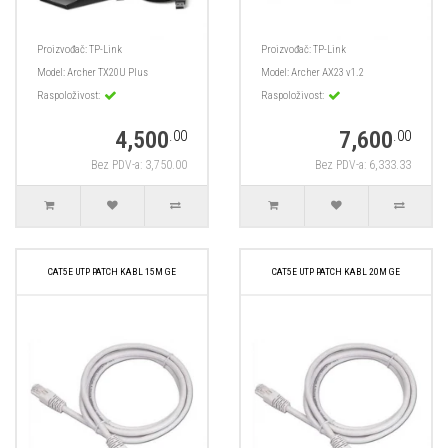
Proizvođač:
TP-Link
Proizvođač:
TP-Link
Model:
Archer TX20U Plus
Model:
Archer AX23 v1.2
Raspoloživost:
Raspoloživost:
4,500
7,600
.00
.00
Bez PDV-a: 3,750.00
Bez PDV-a: 6,333.33
CAT5E UTP PATCH KABL 15M GE
CAT5E UTP PATCH KABL 20M GE