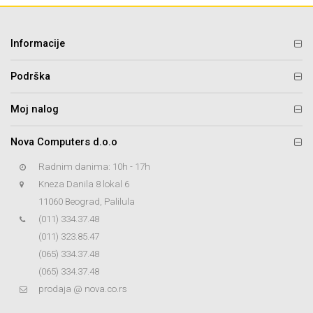
Informacije
Podrška
Moj nalog
Nova Computers d.o.o
Radnim danima: 10h - 17h
Kneza Danila 8 lokal 6
11060 Beograd, Palilula
(011) 334.37.48
(011) 323.85.47
(065) 334.37.48
(065) 334.37.48
prodaja @ nova.co.rs