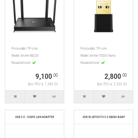
Proizvođač:
TP-Link
Proizvođač:
TP-Link
Model:
Archer BE220
Model:
Archer TX20U Nano
Raspoloživost:
Raspoloživost:
9,100
2,800
.00
.00
Bez PDV-a: 7,583.33
Bez PDV-a: 2,333.33
USB 3.0 - 1GBPS LAN ADAPTER
USB BLUETOOTH 5.0 NANO ADAP