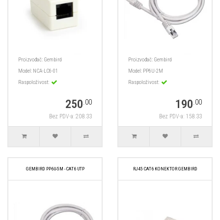
Proizvođač:
Gembird
Proizvođač:
Gembird
Model:
NCA-LC6-01
Model:
PP6U-2M
Raspoloživost:
Raspoloživost:
250
190
.00
.00
Bez PDV-a: 208.33
Bez PDV-a: 158.33
GEMBIRD PP6U-5M - CAT6 UTP
RJ45 CAT6 KONEKTOR GEMBIRD