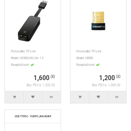
Proizvođač:
TP-Link
Proizvođač:
TP-Link
Model:
UE306(UN) Ver: 1.0
Model:
UB500
Raspoloživost:
Raspoloživost:
1,600
1,200
.00
.00
Bez PDV-a: 1,333.33
Bez PDV-a: 1,000.00
USB TYPE-C - 1GBPS LAN ADAP