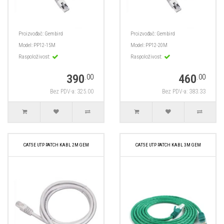
Proizvođač:
Gembird
Proizvođač:
Gembird
Model:
PP12-15M
Model:
PP12-20M
Raspoloživost:
Raspoloživost:
390
460
.00
.00
Bez PDV-a: 325.00
Bez PDV-a: 383.33
CAT5E UTP PATCH KABL 2M GEM
CAT5E UTP PATCH KABL 3M GEM