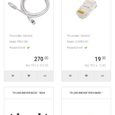
Proizvođač:
Gembird
Proizvođač:
Gembird
Model:
PP6U-5M
Model:
LC-8P8C-001
Raspoloživost:
Raspoloživost:
270
19
.00
.00
Bez PDV-a: 225.00
Bez PDV-a: 15.83
TP-LINK ARCHER BE220 – BE36
TP-LINK ARCHER TX20U NANO –