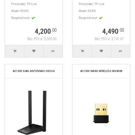
Proizvođač:
TP-Link
Proizvođač:
TP-Link
Model:
RE305
Model:
RE300
Raspoloživost:
Raspoloživost:
4,200
4,490
.00
.00
Bez PDV-a: 3,500.00
Bez PDV-a: 3,741.67
AC1300 DUAL ANTENNAS HIGH-G
AC1300 NANO WIRELESS MU-MIM