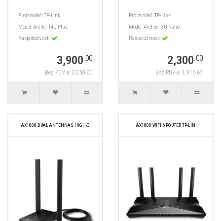
Proizvođač:
TP-Link
Proizvođač:
TP-Link
Model:
Archer T4U Plus
Model:
Archer T3U Nano
Raspoloživost:
Raspoloživost:
3,900
2,300
.00
.00
Bez PDV-a: 3,250.00
Bez PDV-a: 1,916.67
AX1800 DUAL ANTENNAS HIGH-G
AX1800 WIFI 6 ROUTER TP-LIN