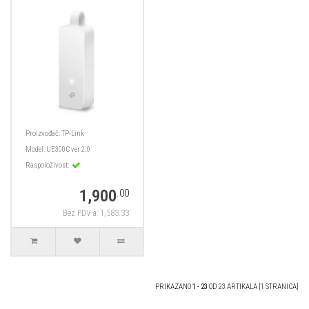
Proizvođač:
TP-Link
Model:
UE300C ver 2.0
Raspoloživost:
1,900
.00
Bez PDV-a: 1,583.33
PRIKAZANO
1 - 23
OD 23 ARTIKALA [1 STRANICA]