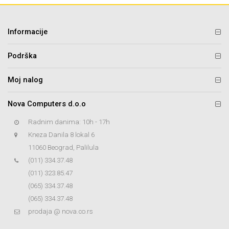
Informacije
Podrška
Moj nalog
Nova Computers d.o.o
Radnim danima: 10h - 17h
Kneza Danila 8 lokal 6
11060 Beograd, Palilula
(011) 334.37.48
(011) 323.85.47
(065) 334.37.48
(065) 334.37.48
prodaja @ nova.co.rs