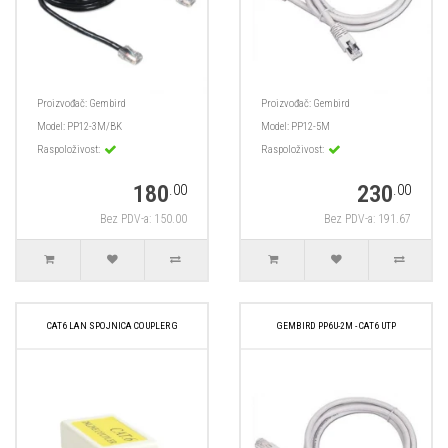
Proizvođač:
Gembird
Proizvođač:
Gembird
Model:
PP12-3M/BK
Model:
PP12-5M
Raspoloživost:
Raspoloživost:
180
230
.00
.00
Bez PDV-a: 150.00
Bez PDV-a: 191.67
CAT6 LAN SPOJNICA COUPLER G
GEMBIRD PP6U-2M - CAT6 UTP