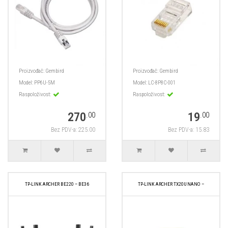
Proizvođač:
Gembird
Proizvođač:
Gembird
Model:
PP6U-5M
Model:
LC-8P8C-001
Raspoloživost:
Raspoloživost:
270
19
.00
.00
Bez PDV-a: 225.00
Bez PDV-a: 15.83
TP-LINK ARCHER BE220 – BE36
TP-LINK ARCHER TX20U NANO –