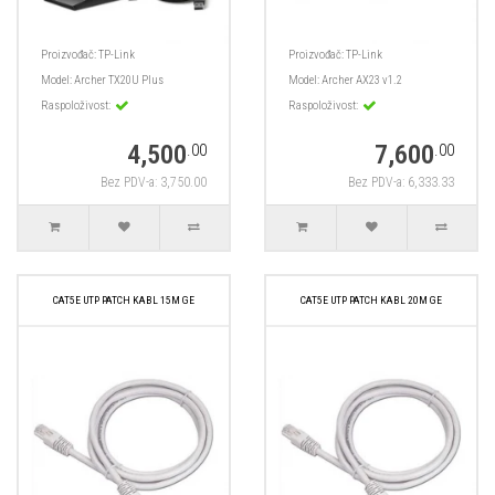
Proizvođač:
TP-Link
Proizvođač:
TP-Link
Model:
Archer TX20U Plus
Model:
Archer AX23 v1.2
Raspoloživost:
Raspoloživost:
4,500
7,600
.00
.00
Bez PDV-a: 3,750.00
Bez PDV-a: 6,333.33
CAT5E UTP PATCH KABL 15M GE
CAT5E UTP PATCH KABL 20M GE