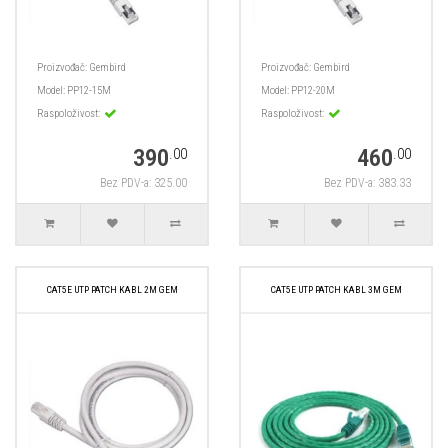
Proizvođač:
Gembird
Proizvođač:
Gembird
Model:
PP12-15M
Model:
PP12-20M
Raspoloživost:
Raspoloživost:
390
460
.00
.00
Bez PDV-a: 325.00
Bez PDV-a: 383.33
CAT5E UTP PATCH KABL 2M GEM
CAT5E UTP PATCH KABL 3M GEM