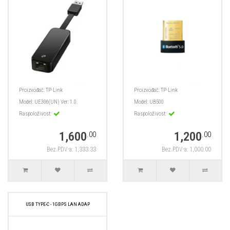
Proizvođač:
TP-Link
Proizvođač:
TP-Link
Model:
UE306(UN) Ver: 1.0
Model:
UB500
Raspoloživost:
Raspoloživost:
1,600
1,200
.00
.00
Bez PDV-a: 1,333.33
Bez PDV-a: 1,000.00
USB TYPE-C - 1GBPS LAN ADAP