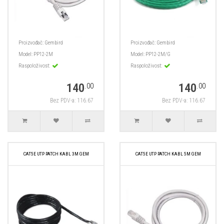
Proizvođač:
Gembird
Proizvođač:
Gembird
Model:
PP12-2M
Model:
PP12-2M/G
Raspoloživost:
Raspoloživost:
140
140
.00
.00
Bez PDV-a: 116.67
Bez PDV-a: 116.67
CAT5E UTP PATCH KABL 3M GEM
CAT5E UTP PATCH KABL 5M GEM