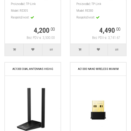
Proizvođač:
TP-Link
Proizvođač:
TP-Link
Model:
RE305
Model:
RE300
Raspoloživost:
Raspoloživost:
4,200
4,490
.00
.00
Bez PDV-a: 3,500.00
Bez PDV-a: 3,741.67
AC1300 DUAL ANTENNAS HIGH-G
AC1300 NANO WIRELESS MU-MIM