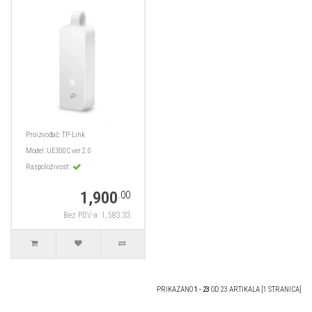
Proizvođač:
TP-Link
Model:
UE300C ver 2.0
Raspoloživost:
1,900
.00
Bez PDV-a: 1,583.33
PRIKAZANO
1 - 23
OD 23 ARTIKALA [1 STRANICA]