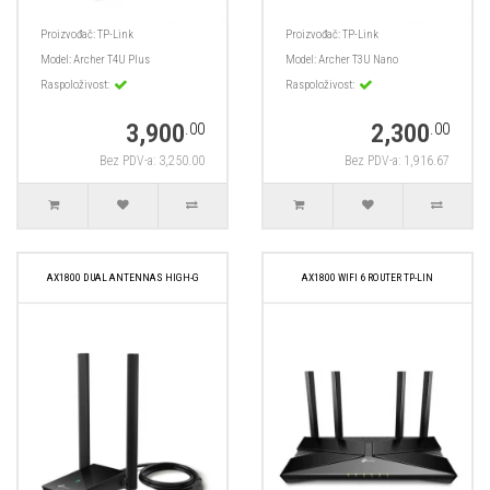
Proizvođač:
TP-Link
Proizvođač:
TP-Link
Model:
Archer T4U Plus
Model:
Archer T3U Nano
Raspoloživost:
Raspoloživost:
3,900
2,300
.00
.00
Bez PDV-a: 3,250.00
Bez PDV-a: 1,916.67
AX1800 DUAL ANTENNAS HIGH-G
AX1800 WIFI 6 ROUTER TP-LIN