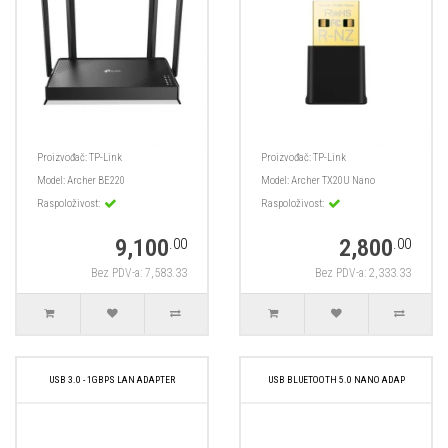
Proizvođač:
TP-Link
Proizvođač:
TP-Link
Model:
Archer BE220
Model:
Archer TX20U Nano
Raspoloživost:
Raspoloživost:
9,100
2,800
.00
.00
Bez PDV-a: 7,583.33
Bez PDV-a: 2,333.33
USB 3.0 - 1GBPS LAN ADAPTER
USB BLUETOOTH 5.0 NANO ADAP