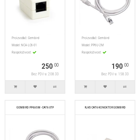
Proizvođač:
Gembird
Proizvođač:
Gembird
Model:
NCA-LC6-01
Model:
PP6U-2M
Raspoloživost:
Raspoloživost:
250
190
.00
.00
Bez PDV-a: 208.33
Bez PDV-a: 158.33
GEMBIRD PP6U-5M - CAT6 UTP
RJ45 CAT6 KONEKTOR GEMBIRD