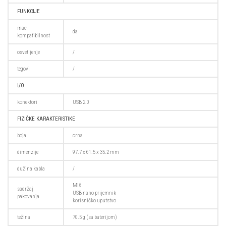
FUNKCIJE
mac
da
kompatibilnost
osvetljenje
/
tegovi
/
I/O
konektori
USB 2.0
FIZIČKE KARAKTERISTIKE
boja
crna
dimenzije
97.7 x 61.5 x 35.2 mm
dužina kabla
/
Miš
sadržaj
USB nano prijemnik
pakovanja
korisničko uputstvo
težina
70.5 g (sa baterijom)