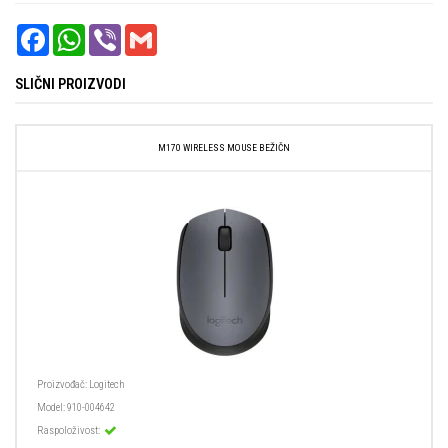
FACEBOOK
WHATSAPP
VIBER
GMAIL
SLIČNI PROIZVODI
M170 WIRELESS MOUSE BEŽIČN
Proizvođač:
Logitech
Model:
910-004642
Raspoloživost: