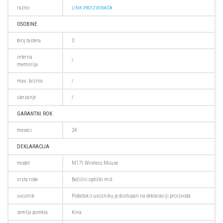
razno
LINK PROIZVOĐAČA
OSOBINE
broj tastera
3
interna
/
memorija
max. brzina
/
ubrzanje
/
GARANTNI ROK
meseci
24
DEKLARACIJA
model
M171 Wireless Mouse
vrsta robe
Bežični optički miš
uvoznik
Podatak o uvozniku je dostupan na deklaraciji proizvoda
zemlja porekla
Kina