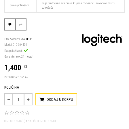
Zagarantovana sva prava kupaca po osnovu zakona o zaštiti
prava potrošača
potrošača
Proizvođač:
LOGITECH
Model: 910-004424
Raspoloživost:
Garantni rok: 24 meseci
1,400
.00
Bez PDV-a: 1,166.67
KOLIČINA
DODAJ U KORPU
0 RECENZIJA(E)
/
NAPIŠITE RECENZIJU