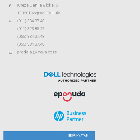
Kneza Danila 8 lokal 6
11060 Beograd, Palilula
(011) 334.37.48
(011) 323.85.47
(065) 334.37.48
(065) 334.37.48
prodaja @ nova.co.rs
NE PRIHVATAM