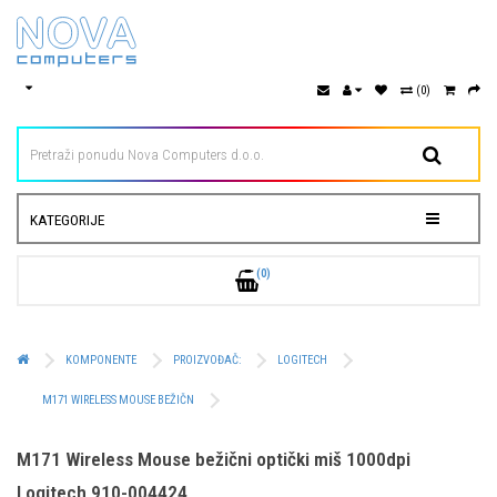
(0)
KATEGORIJE
(0)
KOMPONENTE
PROIZVOĐAČ:
LOGITECH
M171 WIRELESS MOUSE BEŽIČN
M171 Wireless Mouse bežični optički miš 1000dpi
Logitech 910-004424