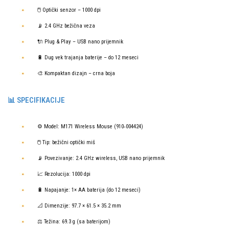
🖱️ Optički senzor – 1000 dpi
📡 2.4 GHz bežična veza
🔌 Plug & Play – USB nano prijemnik
🔋 Dug vek trajanja baterije – do 12 meseci
🎨 Kompaktan dizajn – crna boja
📊 SPECIFIKACIJE
⚙️ Model: M171 Wireless Mouse (910‑004424)
🖱️ Tip: bežični optički miš
📡 Povezivanje: 2.4 GHz wireless, USB nano prijemnik
📈 Rezolucija: 1000 dpi
🔋 Napajanje: 1× AA baterija (do 12 meseci)
📐 Dimenzije: 97.7 × 61.5 × 35.2 mm
⚖️ Težina: 69.3 g (sa baterijom)