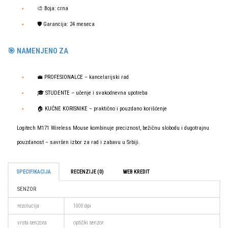
🎨 Boja: crna
🛡️ Garancija: 24 meseca
🎯 NAMENJENO ZA
💼
PROFESIONALCE
– kancelarijski rad
🎓
STUDENTE
– učenje i svakodnevna upotreba
🏠
KUĆNE KORISNIKE
– praktično i pouzdano korišćenje
Logitech M171 Wireless Mouse kombinuje preciznost, bežičnu slobodu i dugotrajnu
pouzdanost – savršen izbor za rad i zabavu u Srbiji.
SPECIFIKACIJA
RECENZIJE (0)
WEB KREDIT
SENZOR
rezolucija
1000 dpi
vrsta senzora
optički senzor