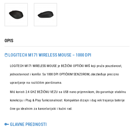
OPIS
🖱️ LOGITECH M171 WIRELESS MOUSE – 1000 DPI
LOGITECH M171 WIRELESS MOUSE
je
BEŽIČNI OPTIČKI MIŠ
koji pruža pouzdanost,
jednostavnost i komfor. Sa
1000 DPI OPTIČKIM SENZOROM
, obezbeđuje precizno
upravljanje na različitim površinama.
Miš koristi
2.4 GHZ BEŽIČNU VEZU
sa USB nano prijemnikom, što garantuje stabilnu
konekciju i Plug & Play funkcionalnost. Kompaktan dizajn i dug vek trajanja baterije
čine ga idealnim za kancelarijski i kućni rad.
🔑 GLAVNE PREDNOSTI