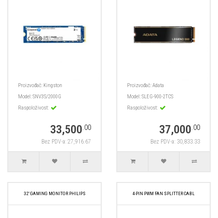
Proizvođač:
Kingston
Proizvođač:
Adata
Model:
SNV3S/2000G
Model:
SLEG-900-2TCS
Raspoloživost:
Raspoloživost:
33,500
37,000
.00
.00
Bez PDV-a: 27,916.67
Bez PDV-a: 30,833.33
32' GAMING MONITOR PHILIPS
4-PIN PWM FAN SPLITTER CABL