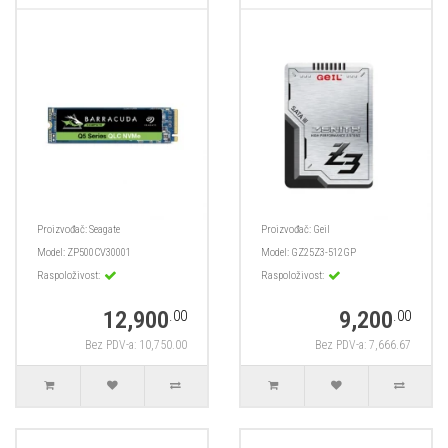
Proizvođač:
Seagate
Proizvođač:
Geil
Model:
ZP500CV30001
Model:
GZ25Z3-512GP
Raspoloživost:
Raspoloživost:
12,900
9,200
.00
.00
Bez PDV-a: 10,750.00
Bez PDV-a: 7,666.67