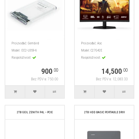
Proizvođač:
Gembird
Proizvođač:
Aoc
Model:
EE2-U3S9-6
Model:
C27G42E
Raspoloživost:
Raspoloživost:
900
14,500
.00
.00
Bez PDV-a: 750.00
Bez PDV-a: 12,083.33
2TB GEIL ZENITH P4L – PCIE
2TB HDD BASIC PORTABLE DRIV