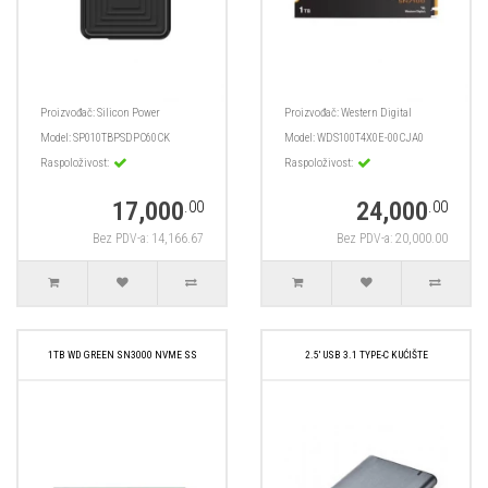
Proizvođač:
Silicon Power
Proizvođač:
Western Digital
Model:
SP010TBPSDPC60CK
Model:
WDS100T4X0E-00CJA0
Raspoloživost:
Raspoloživost:
17,000
24,000
.00
.00
Bez PDV-a: 14,166.67
Bez PDV-a: 20,000.00
1TB WD GREEN SN3000 NVME SS
2.5' USB 3.1 TYPE-C KUĆIŠTE