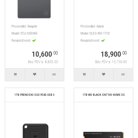
Proizvođač:
Seagate
Proizvođač:
Adata
Model:
STJL1000400
Model:
SLEG-900-1TCS
Raspoloživost:
Raspoloživost:
10,600
18,900
.00
.00
Bez PDV-a: 8,833.33
Bez PDV-a: 15,750.00
1TB PRENOSNI SSD PC60 USB 3
1TB WD BLACK SN7100 NVME SS