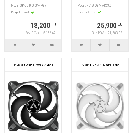
Model:
GP-UD1000GM-PG5
Model:
NE1300G M ATX 3.0
Raspoloživost:
Raspoloživost:
18,200
25,900
.00
.00
Bez PDV-a: 15,166.67
Bez PDV-a: 21,583.33
140MM BIONIX P140 GRAY VENT
140MM BIONIX P140 WHITE VEN