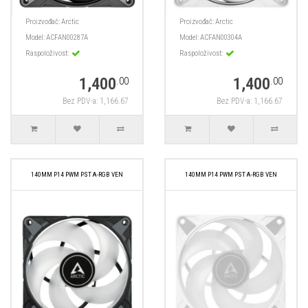
Proizvođač:
Arctic
Proizvođač:
Arctic
Model:
ACFAN00287A
Model:
ACFAN00304A
Raspoloživost:
Raspoloživost:
1,400
1,400
.00
.00
Bez PDV-a: 1,166.67
Bez PDV-a: 1,166.67
140MM P14 PWM PST A-RGB VEN
140MM P14 PWM PST A-RGB VEN