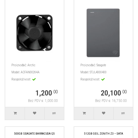
Proizvođač:
Arctic
Proizvođač:
Seagate
Model:
ACFAN00264A
Model:
STJL4000400
Raspoloživost:
Raspoloživost:
1,200
20,100
.00
.00
Bez PDV-a: 1,000.00
Bez PDV-a: 16,750.00
500GB SEAGATE BARRACUDA Q5
512GB GEIL ZENITH Z3 – SATA