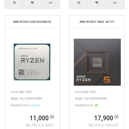
AMD RYZEN 5 5500 BOX AM4 DE
AMD RYZEN 5 7600X - 6C/12T,
Proizvođač:
AMD
Proizvođač:
AMD
Model:
100-100000457BOX
Model:
100-000000593WOF
Raspoloživost:
2-3 dana
Raspoloživost:
11,000
17,900
.00
.00
Bez PDV-a: 9,166.67
Bez PDV-a: 14,916.67