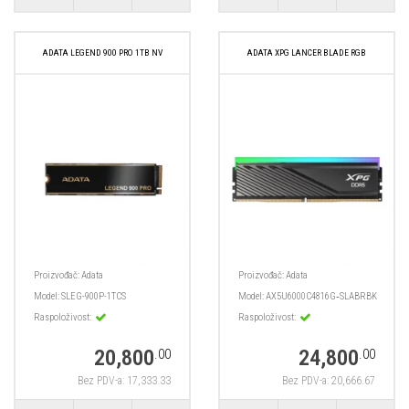
ADATA LEGEND 900 PRO 1TB NV
ADATA XPG LANCER BLADE RGB
Proizvođač:
Adata
Proizvođač:
Adata
Model:
SLEG-900P-1TCS
Model:
AX5U6000C4816G‑SLABRBK
Raspoloživost:
Raspoloživost:
20,800
24,800
.00
.00
Bez PDV-a: 17,333.33
Bez PDV-a: 20,666.67