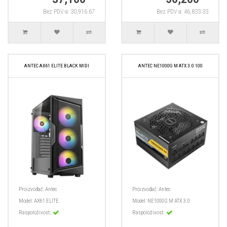
Bez PDV-a: 30,916.67
Bez PDV-a: 46,833.33
ANTEC AX61 ELITE BLACK MIDI
ANTEC NE1000G M ATX 3.0 100
Proizvođač:
Antec
Proizvođač:
Antec
Model:
AX61 ELITE
Model:
NE1000G M ATX 3.0
Raspoloživost:
Raspoloživost: