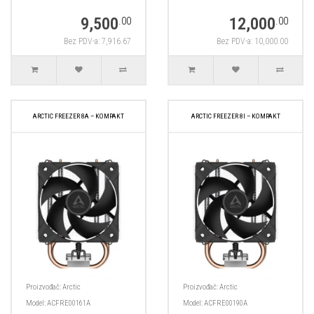
9,500
12,000
.00
.00
Bez PDV-a: 7,916.67
Bez PDV-a: 10,000.00
ARCTIC FREEZER 8A – KOMPAKT
ARCTIC FREEZER 8I – KOMPAKT
Proizvođač:
Arctic
Proizvođač:
Arctic
Model:
ACFRE00161A
Model:
ACFRE00190A