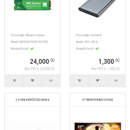
Proizvođač:
Western Digital
Proizvođač:
Gembird
Model:
WDS100T4G0E-00CPS0
Model:
EE2-U3S-6
Raspoloživost:
Raspoloživost:
24,000
1,300
.00
.00
Bez PDV-a: 20,000.00
Bez PDV-a: 1,083.33
2.5' USB KUĆIŠTE EE2-U3S9-6
27" MONITOR AOC C27G42