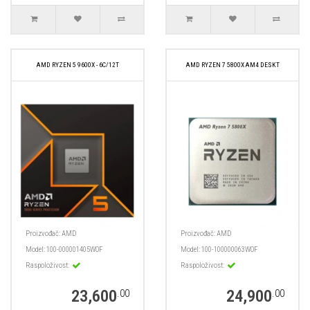
AMD RYZEN 5 9600X - 6C/12T
AMD RYZEN 7 5800X AM4 DESKT
Proizvođač:
AMD
Proizvođač:
AMD
Model:
100-000001405WOF
Model:
100-100000063WOF
Raspoloživost:
Raspoloživost:
23,600
24,900
.00
.00