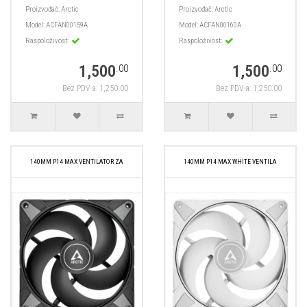
Proizvođač:
Arctic
Proizvođač:
Arctic
Model:
ACFAN00159A
Model:
ACFAN00160A
Raspoloživost:
Raspoloživost:
1,500
1,500
.00
.00
Bez PDV-a: 1,250.00
Bez PDV-a: 1,250.00
140MM P14 MAX VENTILATOR ZA
140MM P14 MAX WHITE VENTILA