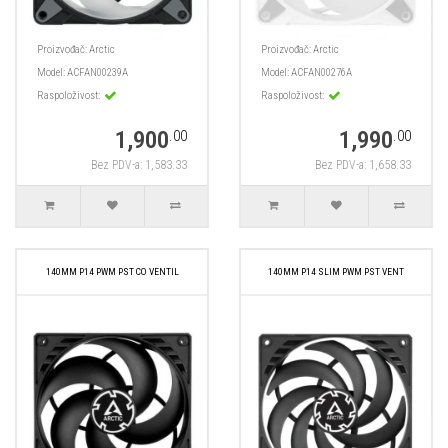
Proizvođač:
Arctic
Proizvođač:
Arctic
Model:
ACFAN00239A
Model:
ACFAN00276A
Raspoloživost:
Raspoloživost:
1,900
1,990
.00
.00
Bez PDV-a: 1,583.33
Bez PDV-a: 1,658.33
140MM P14 PWM PST CO VENTIL
140MM P14 SLIM PWM PST VENT