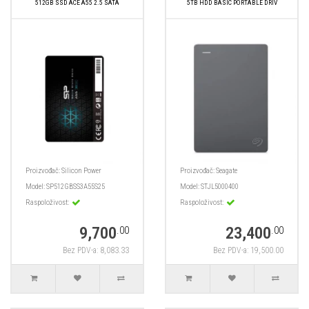
512GB SSD ACE A55 2.5 SATA
5TB HDD BASIC PORTABLE DRIV
Proizvođač:
Silicon Power
Proizvođač:
Seagate
Model:
SP512GBSS3A55S25
Model:
STJL5000400
Raspoloživost:
Raspoloživost:
9,700
23,400
.00
.00
Bez PDV-a: 8,083.33
Bez PDV-a: 19,500.00