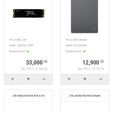
Proizvođač:
Geil
Proizvođač:
Seagate
Model:
GZ80P4L-2TBP
Model:
STJL2000400
Raspoloživost:
Raspoloživost:
33,000
12,900
.00
.00
Bez PDV-a: 27,500.00
Bez PDV-a: 10,750.00
2TB KINGSTON NV3 PCIE 4.0 N
2TB LEGEND 900 PCIE GEN4X4