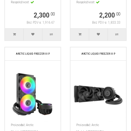
Raspoloživost:
Raspoloživost:
2,300
2,200
.00
.00
Bez PDV-a: 1,916.67
Bez PDV-a: 1,833.33
ARCTIC LIQUID FREEZER III P
ARCTIC LIQUID FREEZER III P
Proizvođač:
Arctic
Proizvođač:
Arctic