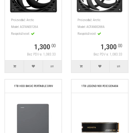
Proizvođač:
Arctic
Proizvođač:
Arctic
Model:
ACFAN00126A
Model:
ACFAN00268A
Raspoloživost:
Raspoloživost:
1,300
1,300
.00
.00
Bez PDV-a: 1,083.33
Bez PDV-a: 1,083.33
1TB HDD BASIC PORTABLE DRIV
1TB LEGEND 900 PCIE GEN4X4