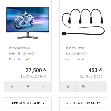
Proizvođač:
Philips
Proizvođač:
Arctic
Model:
32M1C5200W/00
Model:
ACCBL00007A
Raspoloživost:
Raspoloživost:
27,500
450
.00
.00
Bez PDV-a: 22,916.67
Bez PDV-a: 375.00
40MM S4028-15K SERVER FAN V
4TB HDD BASIC PORTABLE DRIV