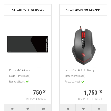
A4 TECH FP70 FSTYLER MOUSE
A4TECH BLOODY V8M RGB GAMIN
Proizvođač:
A4 Tech
Proizvođač:
A4 Tech - Bloody
Model:
FP70 (Black)
Model:
V8M (Black)
Raspoloživost:
Raspoloživost:
750
1,750
.00
.00
Bez PDV-a: 625.00
Bez PDV-a: 1,458.33