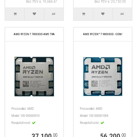
Bez PDV-a: 19,666.67
Bez PDV-a: 20,750.00
AMD RYZEN 7 7800X3D AM5 TRA
AMD RYZEN™ 7 9800X3D - OEM/
Proizvođač:
AMD
Proizvođač:
AMD
Model:
100-000000910
Model:
100-000001084
Raspoloživost:
Raspoloživost:
37,100
56,200
.00
.00