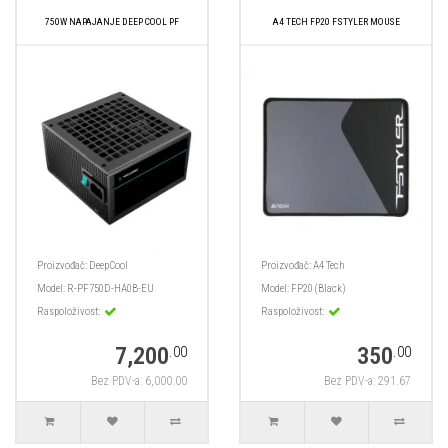
750W NAPAJANJE DEEP COOL PF
A4 TECH FP20 FSTYLER MOUSE
Proizvođač:
DeepCool
Proizvođač:
A4 Tech
Model:
R-PF750D-HA0B-EU
Model:
FP20 (Black)
Raspoloživost:
Raspoloživost:
7,200
350
.00
.00
Bez PDV-a: 6,000.00
Bez PDV-a: 291.67