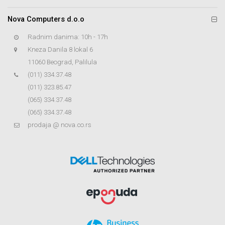
Nova Computers d.o.o
Radnim danima: 10h - 17h
Kneza Danila 8 lokal 6
11060 Beograd, Palilula
(011) 334.37.48
(011) 323.85.47
(065) 334.37.48
(065) 334.37.48
prodaja @ nova.co.rs