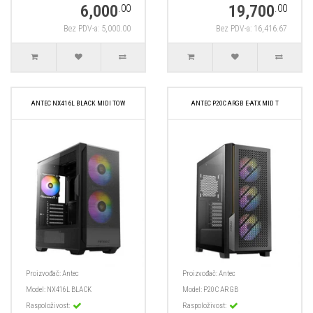
6,000
19,700
.00
.00
Bez PDV-a: 5,000.00
Bez PDV-a: 16,416.67
ANTEC NX416L BLACK MIDI TOW
ANTEC P20C ARGB E-ATX MID T
Proizvođač:
Antec
Proizvođač:
Antec
Model:
NX416L BLACK
Model:
P20C ARGB
Raspoloživost:
Raspoloživost: