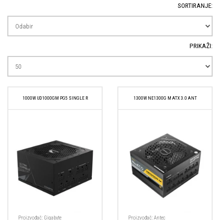
SORTIRANJE:
PRIKAŽI:
1000W UD1000GM PG5 SINGLE R
1300W NE1300G M ATX 3.0 ANT
Proizvođač:
Gigabyte
Proizvođač:
Antec