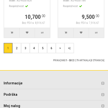
Model:
ACFRE00182A
Model:
ACFRE00178A
Raspoloživost:
Raspoloživost:
10,700
9,500
.00
.00
Bez PDV-a: 8,916.67
Bez PDV-a: 7,916.67
1
2
3
4
5
6
>
>|
PRIKAZANO
1 - 50
OD 279 ARTIKALA [6 STRANICA]
Informacije
Podrška
Moj nalog