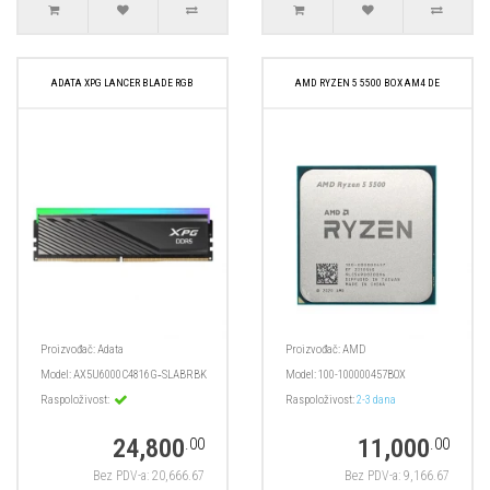
ADATA XPG LANCER BLADE RGB
AMD RYZEN 5 5500 BOX AM4 DE
Proizvođač:
Adata
Proizvođač:
AMD
Model:
AX5U6000C4816G‑SLABRBK
Model:
100-100000457BOX
Raspoloživost:
Raspoloživost:
2-3 dana
24,800
11,000
.00
.00
Bez PDV-a: 20,666.67
Bez PDV-a: 9,166.67