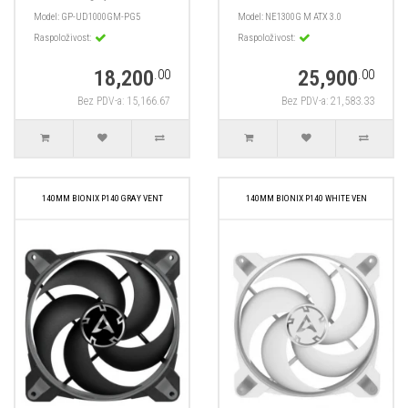
Model:
GP-UD1000GM-PG5
Model:
NE1300G M ATX 3.0
Raspoloživost:
Raspoloživost:
18,200
25,900
.00
.00
Bez PDV-a: 15,166.67
Bez PDV-a: 21,583.33
140MM BIONIX P140 GRAY VENT
140MM BIONIX P140 WHITE VEN