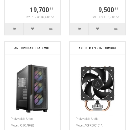
19,700
9,500
.00
.00
Bez PDV-a: 16,416.67
Bez PDV-a: 7,916.67
ANTEC P20C ARGB E-ATX MID T
ARCTIC FREEZER 8A – KOMPAKT
Proizvođač:
Antec
Proizvođač:
Arctic
Model:
P20C ARGB
Model:
ACFRE00161A