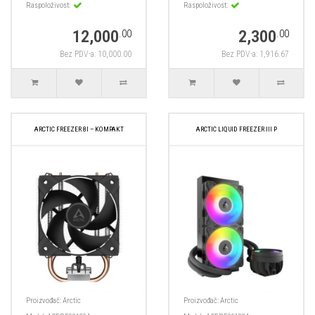
Raspoloživost:
Raspoloživost:
12,000
2,300
.00
.00
Bez PDV-a: 10,000.00
Bez PDV-a: 1,916.67
ARCTIC FREEZER 8I – KOMPAKT
ARCTIC LIQUID FREEZER III P
Proizvođač:
Arctic
Proizvođač:
Arctic