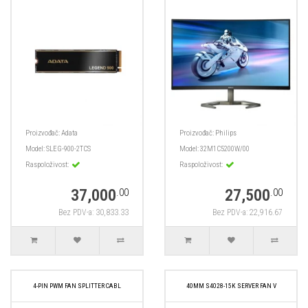
Proizvođač:
Adata
Proizvođač:
Philips
Model:
SLEG-900-2TCS
Model:
32M1C5200W/00
Raspoloživost:
Raspoloživost:
37,000
27,500
.00
.00
Bez PDV-a: 30,833.33
Bez PDV-a: 22,916.67
4-PIN PWM FAN SPLITTER CABL
40MM S4028-15K SERVER FAN V