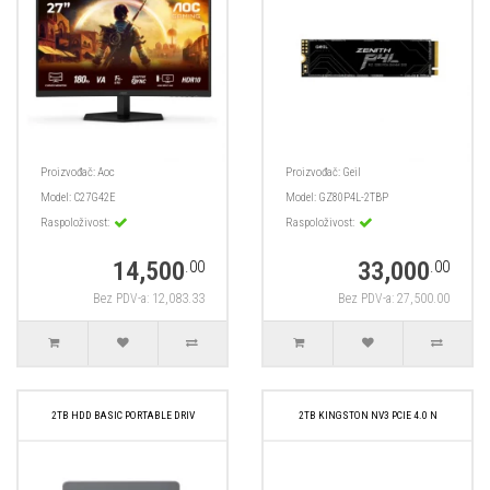
Proizvođač:
Aoc
Proizvođač:
Geil
Model:
C27G42E
Model:
GZ80P4L-2TBP
Raspoloživost:
Raspoloživost:
14,500
33,000
.00
.00
Bez PDV-a: 12,083.33
Bez PDV-a: 27,500.00
2TB HDD BASIC PORTABLE DRIV
2TB KINGSTON NV3 PCIE 4.0 N