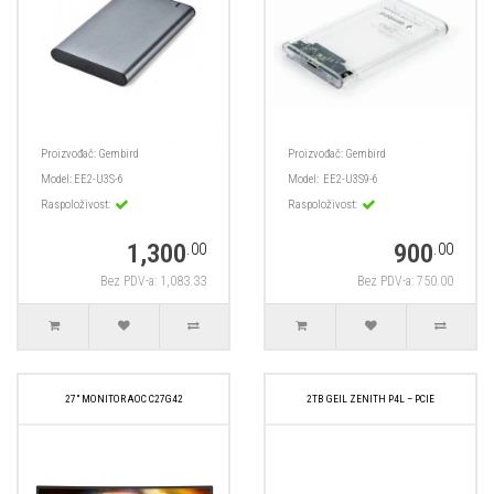
Proizvođač:
Gembird
Proizvođač:
Gembird
Model:
EE2-U3S-6
Model:
EE2-U3S9-6
Raspoloživost:
Raspoloživost:
1,300
900
.00
.00
Bez PDV-a: 1,083.33
Bez PDV-a: 750.00
27" MONITOR AOC C27G42
2TB GEIL ZENITH P4L – PCIE