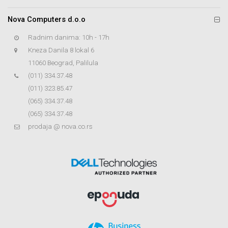
Nova Computers d.o.o
Radnim danima: 10h - 17h
Kneza Danila 8 lokal 6
11060 Beograd, Palilula
(011) 334.37.48
(011) 323.85.47
(065) 334.37.48
(065) 334.37.48
prodaja @ nova.co.rs