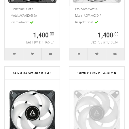
Proizvođač:
Arctic
Proizvođač:
Arctic
Model:
ACFAN00287A
Model:
ACFAN00304A
Raspoloživost:
Raspoloživost:
1,400
1,400
.00
.00
Bez PDV-a: 1,166.67
Bez PDV-a: 1,166.67
140MM P14 PWM PST A-RGB VEN
140MM P14 PWM PST A-RGB VEN