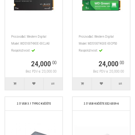
Proizvođač:
Western Digital
Proizvođač:
Western Digital
Model:
WDS100T4X0E-00CJA0
Model:
WDS100T4G0E-00CPS0
Raspoloživost:
Raspoloživost:
24,000
24,000
.00
.00
Bez PDV-a: 20,000.00
Bez PDV-a: 20,000.00
2.5' USB 3.1 TYPE-C KUĆIŠTE
2.5' USB KUĆIŠTE EE2-U3S9-6