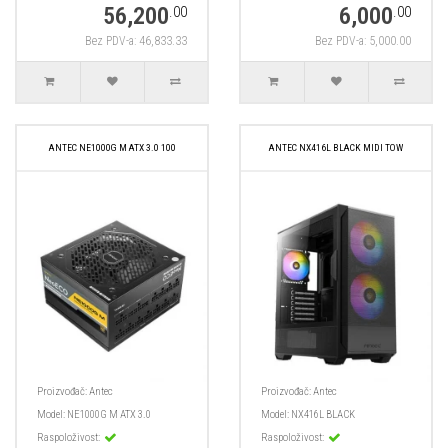
56,200
6,000
.00
.00
Bez PDV-a: 46,833.33
Bez PDV-a: 5,000.00
ANTEC NE1000G M ATX 3.0 100
ANTEC NX416L BLACK MIDI TOW
Proizvođač:
Antec
Proizvođač:
Antec
Model:
NE1000G M ATX 3.0
Model:
NX416L BLACK
Raspoloživost:
Raspoloživost: