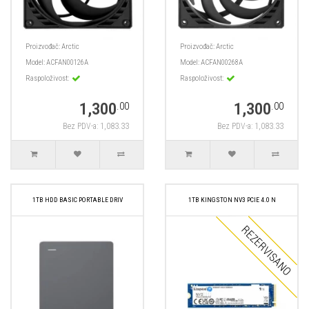
Proizvođač:
Arctic
Proizvođač:
Arctic
Model:
ACFAN00126A
Model:
ACFAN00268A
Raspoloživost:
Raspoloživost:
1,300
1,300
.00
.00
Bez PDV-a: 1,083.33
Bez PDV-a: 1,083.33
1TB HDD BASIC PORTABLE DRIV
1TB KINGSTON NV3 PCIE 4.0 N