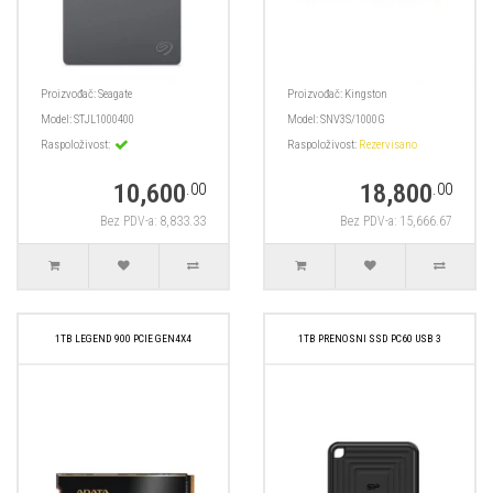
Proizvođač:
Seagate
Proizvođač:
Kingston
Model:
STJL1000400
Model:
SNV3S/1000G
Raspoloživost:
Raspoloživost:
Rezervisano
10,600
18,800
.00
.00
Bez PDV-a: 8,833.33
Bez PDV-a: 15,666.67
1TB LEGEND 900 PCIE GEN4X4
1TB PRENOSNI SSD PC60 USB 3