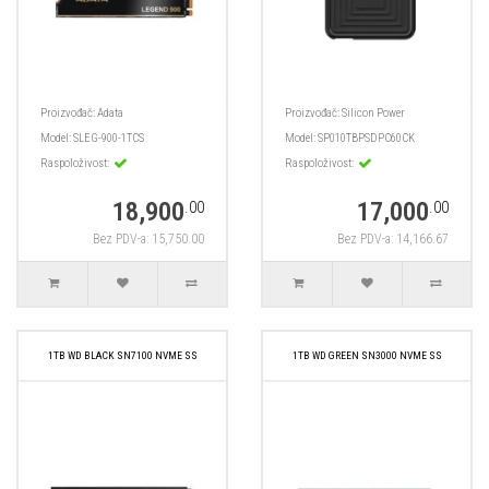
Proizvođač:
Adata
Proizvođač:
Silicon Power
Model:
SLEG-900-1TCS
Model:
SP010TBPSDPC60CK
Raspoloživost:
Raspoloživost:
18,900
17,000
.00
.00
Bez PDV-a: 15,750.00
Bez PDV-a: 14,166.67
1TB WD BLACK SN7100 NVME SS
1TB WD GREEN SN3000 NVME SS