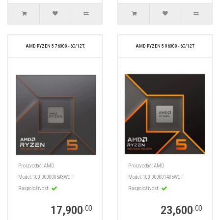
AMD RYZEN 5 7600X - 6C/12T,
AMD RYZEN 5 9600X - 6C/12T
Proizvođač:
AMD
Proizvođač:
AMD
Model:
100-000000593WOF
Model:
100-000001405WOF
Raspoloživost:
Raspoloživost:
17,900
23,600
.00
.00