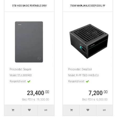
5TB HDD BASIC PORTABLE DRIV
750W NAPAJANJE DEEP COOL PF
Proizvođač:
Seagate
Proizvođač:
DeepCool
Model:
STJL5000400
Model:
R-PF750D-HA0B-EU
Raspoloživost:
Raspoloživost:
23,400
7,200
.00
.00
Bez PDV-a: 19,500.00
Bez PDV-a: 6,000.00