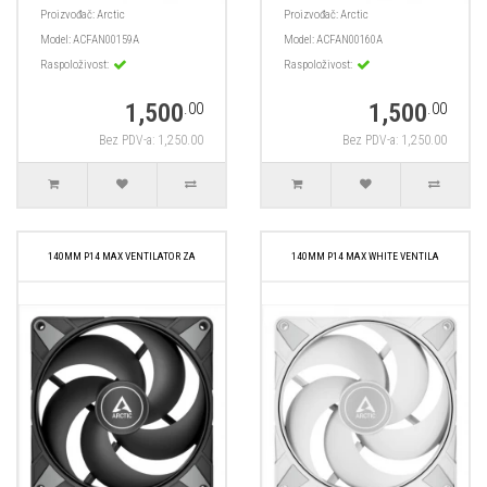
Proizvođač:
Arctic
Proizvođač:
Arctic
Model:
ACFAN00159A
Model:
ACFAN00160A
Raspoloživost:
Raspoloživost:
1,500
1,500
.00
.00
Bez PDV-a: 1,250.00
Bez PDV-a: 1,250.00
140MM P14 MAX VENTILATOR ZA
140MM P14 MAX WHITE VENTILA