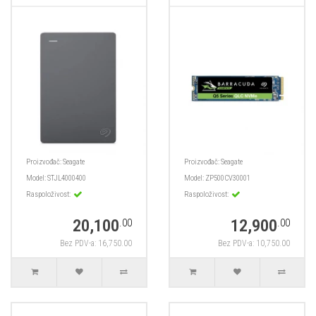
Proizvođač:
Seagate
Proizvođač:
Seagate
Model:
STJL4000400
Model:
ZP500CV30001
Raspoloživost:
Raspoloživost:
20,100
12,900
.00
.00
Bez PDV-a: 16,750.00
Bez PDV-a: 10,750.00