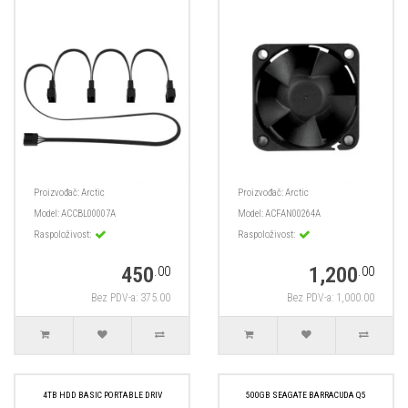
Proizvođač:
Arctic
Proizvođač:
Arctic
Model:
ACCBL00007A
Model:
ACFAN00264A
Raspoloživost:
Raspoloživost:
450
1,200
.00
.00
Bez PDV-a: 375.00
Bez PDV-a: 1,000.00
4TB HDD BASIC PORTABLE DRIV
500GB SEAGATE BARRACUDA Q5