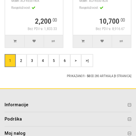
Model:
ACFRE00190A
Model:
ACFRE00182A
Raspoloživost:
Raspoloživost:
2,200
10,700
.00
.00
Bez PDV-a: 1,833.33
Bez PDV-a: 8,916.67
1
2
3
4
5
6
>
>|
PRIKAZANO
1 - 50
OD 280 ARTIKALA [6 STRANICA]
Informacije
Podrška
Moj nalog