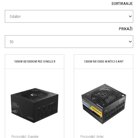
SORTIRANJE:
PRIKAŽI:
1000W UD1000GM PG5 SINGLE R
1300W NE1300G M ATX 3.0 ANT
Proizvođač:
Gigabyte
Proizvođač:
Antec