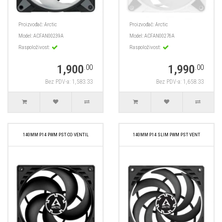
Proizvođač:
Arctic
Proizvođač:
Arctic
Model:
ACFAN00239A
Model:
ACFAN00276A
Raspoloživost:
Raspoloživost:
1,900
1,990
.00
.00
Bez PDV-a: 1,583.33
Bez PDV-a: 1,658.33
140MM P14 PWM PST CO VENTIL
140MM P14 SLIM PWM PST VENT