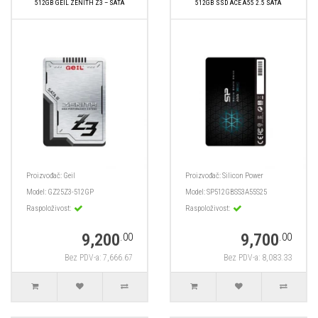
512GB GEIL ZENITH Z3 – SATA
512GB SSD ACE A55 2.5 SATA
Proizvođač:
Geil
Proizvođač:
Silicon Power
Model:
GZ25Z3-512GP
Model:
SP512GBSS3A55S25
Raspoloživost:
Raspoloživost:
9,200
9,700
.00
.00
Bez PDV-a: 7,666.67
Bez PDV-a: 8,083.33