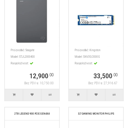
Proizvođač:
Seagate
Proizvođač:
Kingston
Model:
STJL2000400
Model:
SNV3S/2000G
Raspoloživost:
Raspoloživost:
12,900
33,500
.00
.00
Bez PDV-a: 10,750.00
Bez PDV-a: 27,916.67
2TB LEGEND 900 PCIE GEN4X4
32' GAMING MONITOR PHILIPS