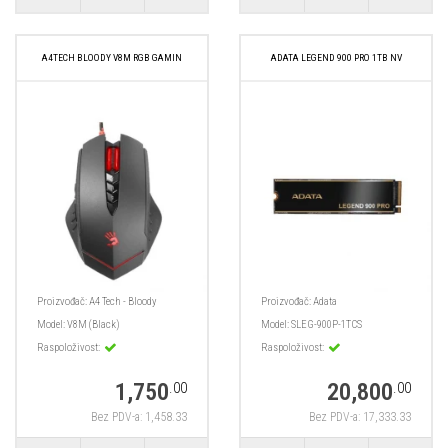
A4TECH BLOODY V8M RGB GAMIN
ADATA LEGEND 900 PRO 1TB NV
Proizvođač:
A4 Tech - Bloody
Proizvođač:
Adata
Model:
V8M (Black)
Model:
SLEG-900P-1TCS
Raspoloživost:
Raspoloživost:
1,750
20,800
.00
.00
Bez PDV-a: 1,458.33
Bez PDV-a: 17,333.33