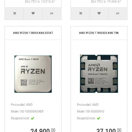
Bez PDV-a: 14,916.67
Bez PDV-a: 19,666.67
AMD RYZEN 7 5800X AM4 DESKT
AMD RYZEN 7 7800X3D AM5 TRA
Proizvođač:
AMD
Proizvođač:
AMD
Model:
100-100000063WOF
Model:
100-000000910
Raspoloživost:
Raspoloživost:
24,900
37,100
.00
.00