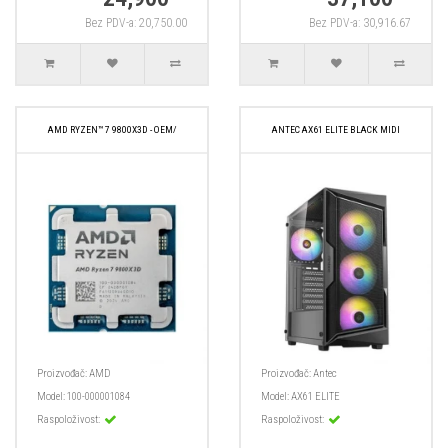
Bez PDV-a: 20,750.00
Bez PDV-a: 30,916.67
AMD RYZEN™ 7 9800X3D - OEM/
ANTEC AX61 ELITE BLACK MIDI
Proizvođač:
AMD
Proizvođač:
Antec
Model:
100-000001084
Model:
AX61 ELITE
Raspoloživost:
Raspoloživost: