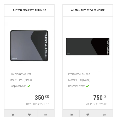
A4 TECH FP20 FSTYLER MOUSE
A4 TECH FP70 FSTYLER MOUSE
Proizvođač:
A4 Tech
Proizvođač:
A4 Tech
Model:
FP20 (Black)
Model:
FP70 (Black)
Raspoloživost:
Raspoloživost:
350
750
.00
.00
Bez PDV-a: 291.67
Bez PDV-a: 625.00