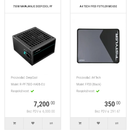
750W NAPAJANJE DEEP COOL PF
A4 TECH FP20 FSTYLER MOUSE
Proizvođač:
DeepCool
Proizvođač:
A4 Tech
Model:
R-PF750D-HA0B-EU
Model:
FP20 (Black)
Raspoloživost:
Raspoloživost:
7,200
350
.00
.00
Bez PDV-a: 6,000.00
Bez PDV-a: 291.67