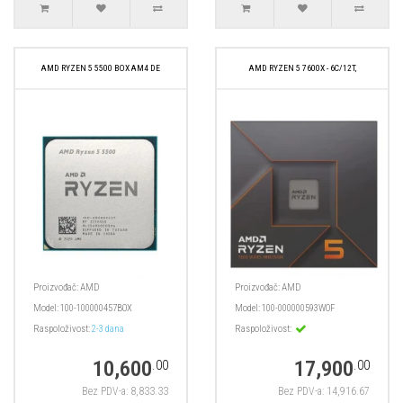
AMD RYZEN 5 5500 BOX AM4 DE
AMD RYZEN 5 7600X - 6C/12T,
Proizvođač:
AMD
Proizvođač:
AMD
Model:
100-100000457BOX
Model:
100-000000593WOF
Raspoloživost:
2-3 dana
Raspoloživost:
10,600
17,900
.00
.00
Bez PDV-a: 8,833.33
Bez PDV-a: 14,916.67