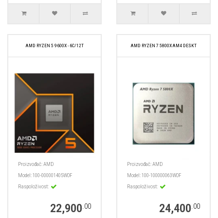
AMD RYZEN 5 9600X - 6C/12T
AMD RYZEN 7 5800X AM4 DESKT
Proizvođač:
AMD
Proizvođač:
AMD
Model:
100-000001405WOF
Model:
100-100000063WOF
Raspoloživost:
Raspoloživost:
22,900
24,400
.00
.00