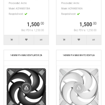
Proizvođač:
Arctic
Proizvođač:
Arctic
Model:
ACFAN00159A
Model:
ACFAN00160A
Raspoloživost:
Raspoloživost:
1,500
1,500
.00
.00
Bez PDV-a: 1,250.00
Bez PDV-a: 1,250.00
140MM P14 MAX VENTILATOR ZA
140MM P14 MAX WHITE VENTILA