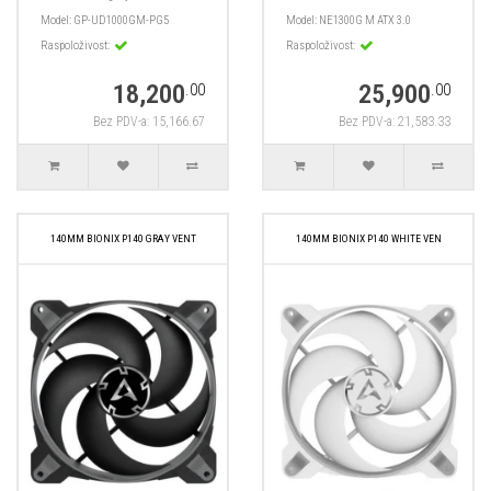
Model:
GP-UD1000GM-PG5
Model:
NE1300G M ATX 3.0
Raspoloživost:
Raspoloživost:
18,200
25,900
.00
.00
Bez PDV-a: 15,166.67
Bez PDV-a: 21,583.33
140MM BIONIX P140 GRAY VENT
140MM BIONIX P140 WHITE VEN