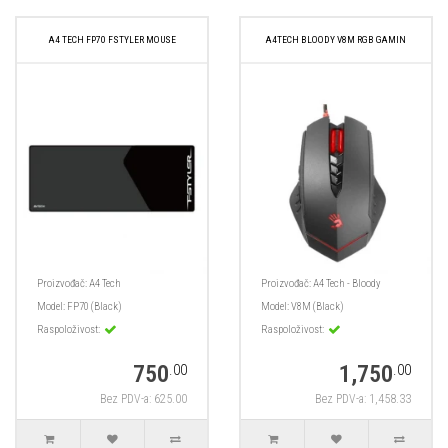
A4 TECH FP70 FSTYLER MOUSE
A4TECH BLOODY V8M RGB GAMIN
Proizvođač:
A4 Tech
Proizvođač:
A4 Tech - Bloody
Model:
FP70 (Black)
Model:
V8M (Black)
Raspoloživost:
Raspoloživost:
750
1,750
.00
.00
Bez PDV-a: 625.00
Bez PDV-a: 1,458.33