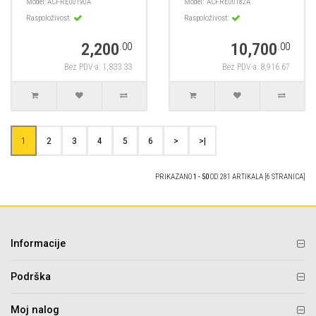
Model:
ACFRE00190A
Model:
ACFRE00182A
Raspoloživost:
Raspoloživost:
2,200
10,700
.00
.00
Bez PDV-a: 1,833.33
Bez PDV-a: 8,916.67
1
2
3
4
5
6
>
>|
PRIKAZANO
1 - 50
OD 281 ARTIKALA [6 STRANICA]
Informacije
Podrška
Moj nalog