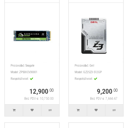
Proizvođač:
Seagate
Proizvođač:
Geil
Model:
ZP500CV30001
Model:
GZ25Z3-512GP
Raspoloživost:
Raspoloživost:
12,900
9,200
.00
.00
Bez PDV-a: 10,750.00
Bez PDV-a: 7,666.67