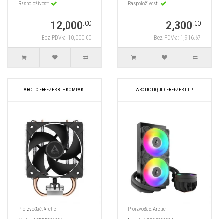
Raspoloživost:
Raspoloživost:
12,000
2,300
.00
.00
Bez PDV-a: 10,000.00
Bez PDV-a: 1,916.67
ARCTIC FREEZER 8I – KOMPAKT
ARCTIC LIQUID FREEZER III P
Proizvođač:
Arctic
Proizvođač:
Arctic