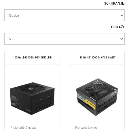
SORTIRANJE:
PRIKAŽI:
1000W UD1000GM PG5 SINGLE R
1300W NE1300G M ATX 3.0 ANT
Proizvođač:
Gigabyte
Proizvođač:
Antec