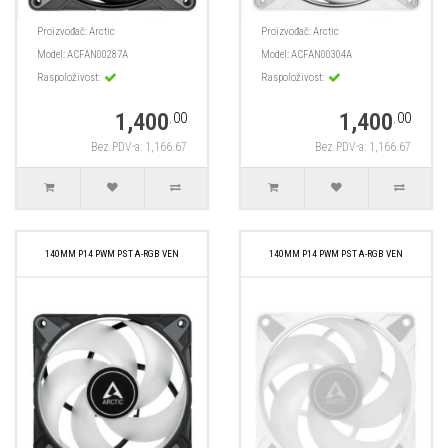
Proizvođač:
Arctic
Proizvođač:
Arctic
Model:
ACFAN00287A
Model:
ACFAN00304A
Raspoloživost:
Raspoloživost:
1,400
1,400
.00
.00
Bez PDV-a: 1,166.67
Bez PDV-a: 1,166.67
140MM P14 PWM PST A-RGB VEN
140MM P14 PWM PST A-RGB VEN