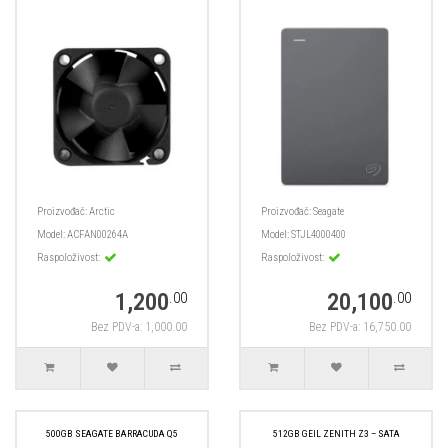
Proizvođač:
Arctic
Proizvođač:
Seagate
Model:
ACFAN00264A
Model:
STJL4000400
Raspoloživost:
Raspoloživost:
1,200
20,100
.00
.00
Bez PDV-a: 1,000.00
Bez PDV-a: 16,750.00
500GB SEAGATE BARRACUDA Q5
512GB GEIL ZENITH Z3 – SATA