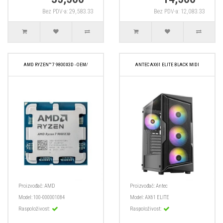
Bez PDV-a: 29,583.33
Bez PDV-a: 12,083.33
AMD RYZEN™ 7 9800X3D - OEM/
ANTEC AX61 ELITE BLACK MIDI
Proizvođač:
AMD
Proizvođač:
Antec
Model:
100-000001084
Model:
AX61 ELITE
Raspoloživost:
Raspoloživost: