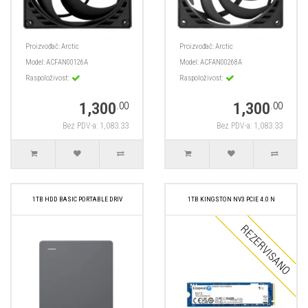
Proizvođač:
Arctic
Proizvođač:
Arctic
Model:
ACFAN00126A
Model:
ACFAN00268A
Raspoloživost:
Raspoloživost:
1,300
1,300
.00
.00
Bez PDV-a: 1,083.33
Bez PDV-a: 1,083.33
1TB HDD BASIC PORTABLE DRIV
1TB KINGSTON NV3 PCIE 4.0 N