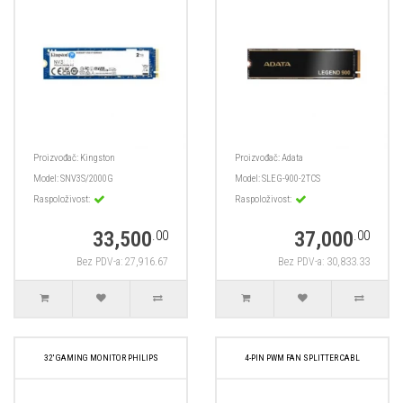
Proizvođač:
Kingston
Proizvođač:
Adata
Model:
SNV3S/2000G
Model:
SLEG-900-2TCS
Raspoloživost:
Raspoloživost:
33,500
37,000
.00
.00
Bez PDV-a: 27,916.67
Bez PDV-a: 30,833.33
32' GAMING MONITOR PHILIPS
4-PIN PWM FAN SPLITTER CABL