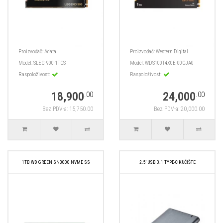
Proizvođač:
Adata
Proizvođač:
Western Digital
Model:
SLEG-900-1TCS
Model:
WDS100T4X0E-00CJA0
Raspoloživost:
Raspoloživost:
18,900
24,000
.00
.00
Bez PDV-a: 15,750.00
Bez PDV-a: 20,000.00
1TB WD GREEN SN3000 NVME SS
2.5' USB 3.1 TYPE-C KUĆIŠTE