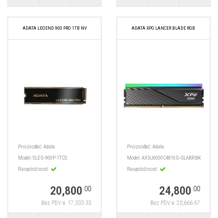
ADATA LEGEND 900 PRO 1TB NV
ADATA XPG LANCER BLADE RGB
Proizvođač:
Adata
Proizvođač:
Adata
Model:
SLEG-900P-1TCS
Model:
AX5U6000C4816G‑SLABRBK
Raspoloživost:
Raspoloživost:
20,800
24,800
.00
.00
Bez PDV-a: 17,333.33
Bez PDV-a: 20,666.67