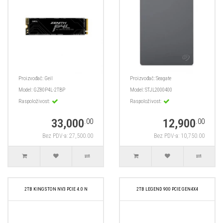
Proizvođač:
Geil
Proizvođač:
Seagate
Model:
GZ80P4L-2TBP
Model:
STJL2000400
Raspoloživost:
Raspoloživost:
33,000
12,900
.00
.00
Bez PDV-a: 27,500.00
Bez PDV-a: 10,750.00
2TB KINGSTON NV3 PCIE 4.0 N
2TB LEGEND 900 PCIE GEN4X4