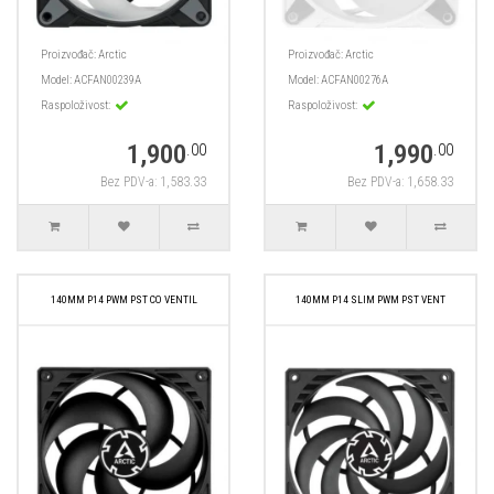
Proizvođač:
Arctic
Proizvođač:
Arctic
Model:
ACFAN00239A
Model:
ACFAN00276A
Raspoloživost:
Raspoloživost:
1,900
1,990
.00
.00
Bez PDV-a: 1,583.33
Bez PDV-a: 1,658.33
140MM P14 PWM PST CO VENTIL
140MM P14 SLIM PWM PST VENT