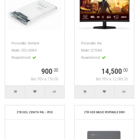
Proizvođač:
Gembird
Proizvođač:
Aoc
Model:
EE2-U3S9-6
Model:
C27G42E
Raspoloživost:
Raspoloživost:
900
14,500
.00
.00
Bez PDV-a: 750.00
Bez PDV-a: 12,083.33
2TB GEIL ZENITH P4L – PCIE
2TB HDD BASIC PORTABLE DRIV