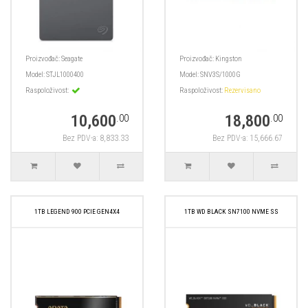
Proizvođač:
Seagate
Proizvođač:
Kingston
Model:
STJL1000400
Model:
SNV3S/1000G
Raspoloživost:
Raspoloživost:
Rezervisano
10,600
18,800
.00
.00
Bez PDV-a: 8,833.33
Bez PDV-a: 15,666.67
1TB LEGEND 900 PCIE GEN4X4
1TB WD BLACK SN7100 NVME SS