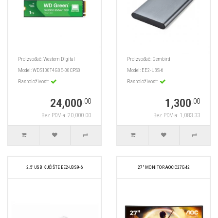
Proizvođač:
Western Digital
Proizvođač:
Gembird
Model:
WDS100T4G0E-00CPS0
Model:
EE2-U3S-6
Raspoloživost:
Raspoloživost:
24,000
1,300
.00
.00
Bez PDV-a: 20,000.00
Bez PDV-a: 1,083.33
2.5' USB KUĆIŠTE EE2-U3S9-6
27" MONITOR AOC C27G42