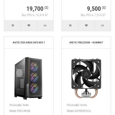
19,700
9,500
.00
.00
Bez PDV-a: 16,416.67
Bez PDV-a: 7,916.67
ANTEC P20C ARGB E-ATX MID T
ARCTIC FREEZER 8A – KOMPAKT
Proizvođač:
Antec
Proizvođač:
Arctic
Model:
P20C ARGB
Model:
ACFRE00161A