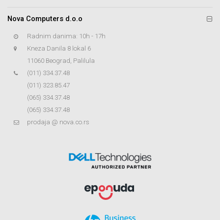
Nova Computers d.o.o
Radnim danima: 10h - 17h
Kneza Danila 8 lokal 6
11060 Beograd, Palilula
(011) 334.37.48
(011) 323.85.47
(065) 334.37.48
(065) 334.37.48
prodaja @ nova.co.rs