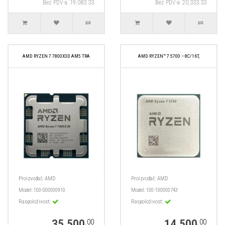
Bez PDV-a: 19,083.33
Bez PDV-a: 20,333.33
AMD RYZEN 7 7800X3D AM5 TRA
AMD RYZEN™ 7 5700 – 8C/16T,
Proizvođač:
AMD
Proizvođač:
AMD
Model:
100-000000910
Model:
100-100000743
Raspoloživost:
Raspoloživost:
35,500
14,500
.00
.00