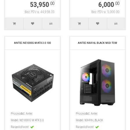
53,950
6,000
.00
.00
Bez PDV-a: 44,958.33
Bez PDV-a: 5,000.00
ANTEC NE1000G M ATX 3.0 100
ANTEC NX416L BLACK MIDI TOW
Proizvođač:
Antec
Proizvođač:
Antec
Model:
NE1000G M ATX 3.0
Model:
NX416L BLACK
Raspoloživost:
Raspoloživost: