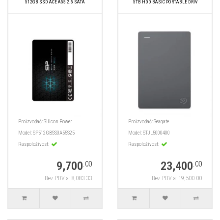
512GB SSD ACE A55 2.5 SATA
5TB HDD BASIC PORTABLE DRIV
Proizvođač:
Silicon Power
Proizvođač:
Seagate
Model:
SP512GBSS3A55S25
Model:
STJL5000400
Raspoloživost:
Raspoloživost:
9,700
23,400
.00
.00
Bez PDV-a: 8,083.33
Bez PDV-a: 19,500.00