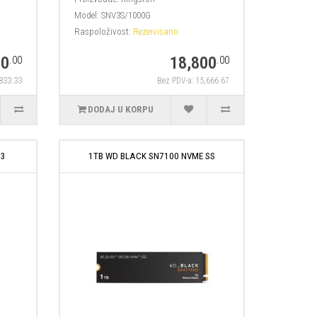
Model:
SNV3S/1000G
Raspoloživost:
Rezervisano
00
18,800
.00
.00
,833.33
Bez PDV-a: 15,666.67
DODAJ U KORPU
 3
1TB WD BLACK SN7100 NVME SS