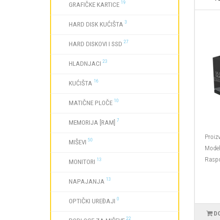
19
GRAFIČKE KARTICE
3
HARD DISK KUĆIŠTA
27
HARD DISKOVI I SSD
23
HLADNJACI
16
KUĆIŠTA
10
MATIČNE PLOČE
7
MEMORIJA [RAM]
Proiz
50
MIŠEVI
Model
Raspo
13
MONITORI
13
NAPAJANJA
0
OPTIČKI UREĐAJI
D
22