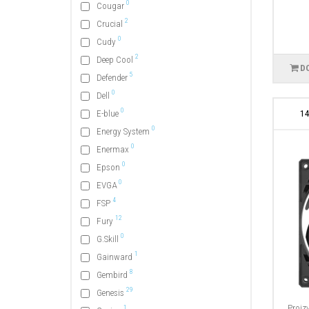
0
Cougar
2
Crucial
0
Cudy
2
Deep Cool
D
5
Defender
0
Dell
0
E-blue
1
0
Energy System
0
Enermax
0
Epson
0
EVGA
4
FSP
12
Fury
0
G.Skill
1
Gainward
8
Gembird
29
Genesis
Proiz
1