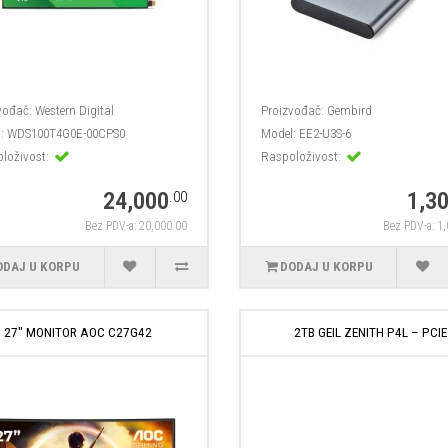
vođač:
Western Digital
Proizvođač:
Gembird
:
WDS100T4G0E-00CPS0
Model:
EE2-U3S-6
loživost:
Raspoloživost:
24,000
1,3
.00
Bez PDV-a: 20,000.00
Bez PDV-a: 1
ODAJ U KORPU
DODAJ U KORPU
27" MONITOR AOC C27G42
2TB GEIL ZENITH P4L – PCIE