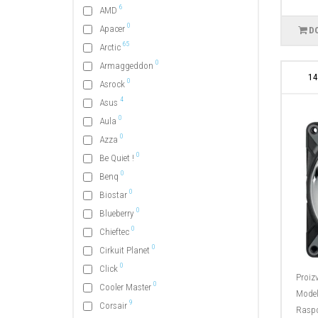
6
AMD
0
Apacer
D
65
Arctic
0
Armaggeddon
14
0
Asrock
4
Asus
0
Aula
0
Azza
0
Be Quiet !
0
Benq
0
Biostar
0
Blueberry
0
Chieftec
0
Cirkuit Planet
0
Click
Proiz
0
Cooler Master
Model
9
Corsair
Raspo