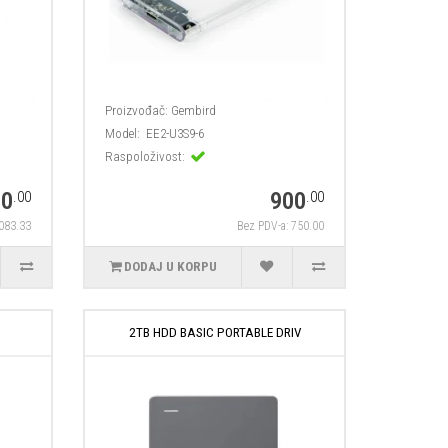
Proizvođač:
Gembird
Model:
EE2-U3S9-6
Raspoloživost:
00
900
.00
.00
,083.33
Bez PDV-a: 750.00
DODAJ U KORPU
2TB HDD BASIC PORTABLE DRIV