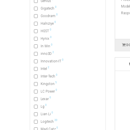
Genius
Model
0
Gigatech
Raspo
0
Goodram
0
Halnziye
0
HGST
0
Hynix
D
0
In Win
2
inno3D
0
Innovation-IT
2
Intel
0
Inter-Tech
5
Kingston
0
LC Power
0
Lexar
0
Lg
0
Lian Li
20
Logitech
0
Mad Catz