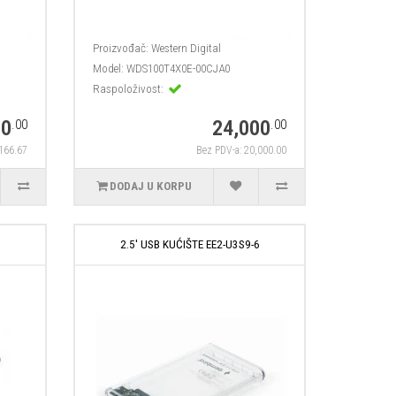
Proizvođač:
Western Digital
Model:
WDS100T4X0E-00CJA0
Raspoloživost:
00
24,000
.00
.00
,166.67
Bez PDV-a: 20,000.00
DODAJ U KORPU
E
2.5' USB KUĆIŠTE EE2-U3S9-6