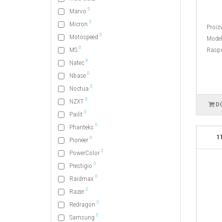
0
Marvo
0
Micron
Proiz
0
Motospeed
Model
0
MS
Raspo
8
Natec
0
Nbase
0
Noctua
0
NZXT
D
0
Pailit
0
Phanteks
1
0
Pioneer
2
PowerColor
0
Prestigio
0
Raidmax
0
Razer
0
Redragon
0
Samsung