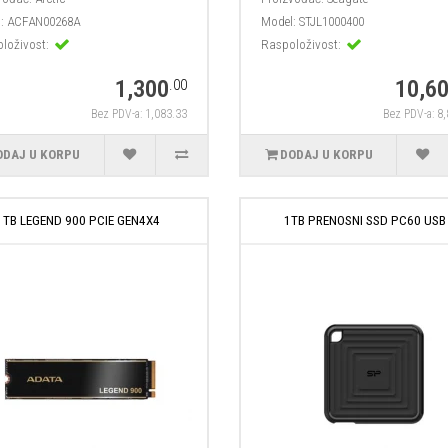
:
ACFAN00268A
Model:
STJL1000400
loživost:
Raspoloživost:
1,300
10,6
.00
Bez PDV-a: 1,083.33
Bez PDV-a: 8
ODAJ U KORPU
DODAJ U KORPU
1TB LEGEND 900 PCIE GEN4X4
1TB PRENOSNI SSD PC60 USB