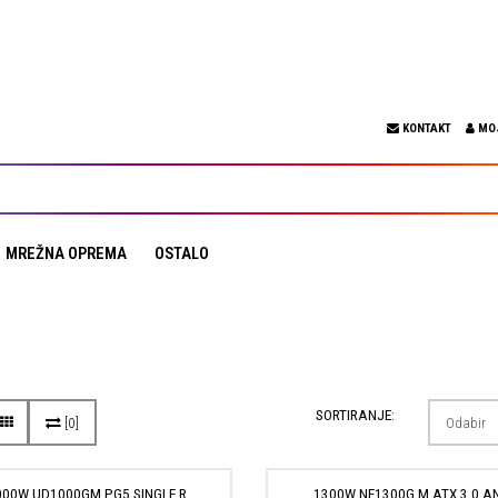
KONTAKT
MO
MREŽNA OPREMA
OSTALO
SORTIRANJE:
[0]
000W UD1000GM PG5 SINGLE R
1300W NE1300G M ATX 3.0 A