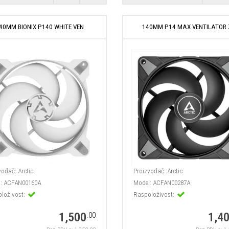
40MM BIONIX P140 WHITE VEN
140MM P14 MAX VENTILATOR
vođač:
Arctic
Proizvođač:
Arctic
:
ACFAN00160A
Model:
ACFAN00287A
loživost:
Raspoloživost:
1,500
1,4
.00