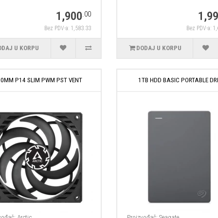
1,900
1,9
.00
Bez PDV-a: 1,583.33
Bez PDV-a: 1
ODAJ U KORPU
DODAJ U KORPU
40MM P14 SLIM PWM PST VENT
1TB HDD BASIC PORTABLE DR
vođač:
Arctic
Proizvođač:
Seagate