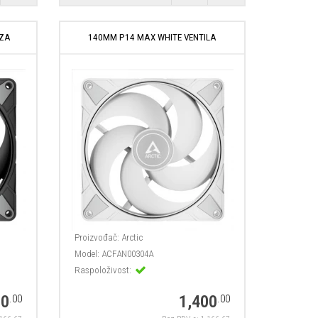
 ZA
140MM P14 MAX WHITE VENTILA
Proizvođač:
Arctic
Model:
ACFAN00304A
Raspoloživost:
00
1,400
.00
.00