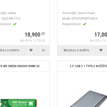
vođač:
Adata
Proizvođač:
Silicon Power
:
SLEG-900-1TCS
Model:
SP010TBPSDPC60CK
loživost:
Raspoloživost:
18,900
17,0
.00
Bez PDV-a: 15,750.00
Bez PDV-a: 14
ODAJ U KORPU
DODAJ U KORPU
TB WD GREEN SN3000 NVME SS
2.5' USB 3.1 TYPE-C KUĆIŠT