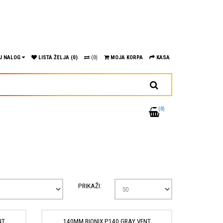
J NALOG
LISTA ŽELJA (0)
(0)
MOJA KORPA
KASA
(0)
PRIKAŽI:
NT
140MM BIONIX P140 GRAY VENT