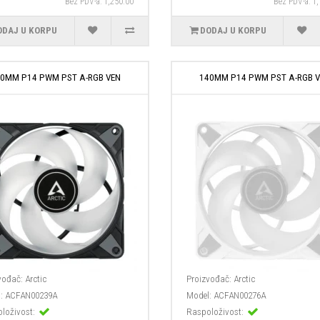
Bez PDV-a: 1,250.00
Bez PDV-a: 1
ODAJ U KORPU
DODAJ U KORPU
0MM P14 PWM PST A-RGB VEN
140MM P14 PWM PST A-RGB 
vođač:
Arctic
Proizvođač:
Arctic
:
ACFAN00239A
Model:
ACFAN00276A
loživost:
Raspoloživost: