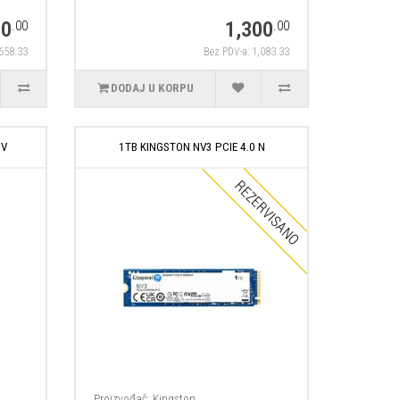
90
1,300
.00
.00
,658.33
Bez PDV-a: 1,083.33
DODAJ U KORPU
IV
1TB KINGSTON NV3 PCIE 4.0 N
Proizvođač:
Kingston