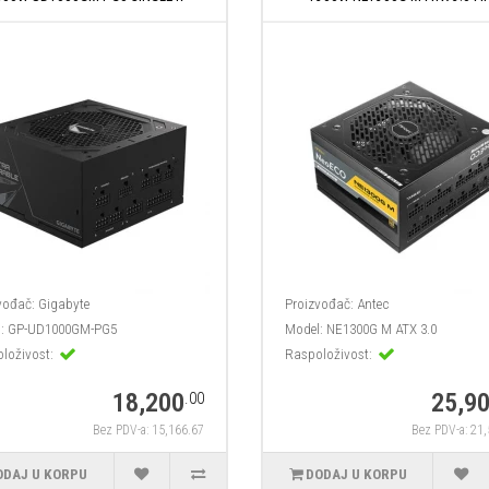
vođač:
Gigabyte
Proizvođač:
Antec
:
GP-UD1000GM-PG5
Model:
NE1300G M ATX 3.0
loživost:
Raspoloživost:
18,200
25,9
.00
Bez PDV-a: 15,166.67
Bez PDV-a: 21
ODAJ U KORPU
DODAJ U KORPU