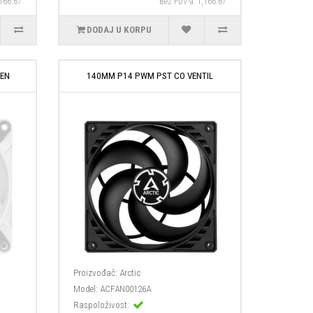
,166.67
Bez PDV-a: 1,166.67
DODAJ U KORPU
VEN
140MM P14 PWM PST CO VENTIL
Proizvođač:
Arctic
Model:
ACFAN00126A
Raspoloživost: