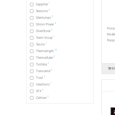
1
Sapphire
0
Seasonic
0
Silentumpc
4
Silicon Power
Proiz
0
SilverStone
Model
1
Team Group
Raspo
1
Tesoro
10
Thermalright
0
Thermaltake
0
Toshiba
D
0
Transcend
2
Trust
1
ViewSonic
0
XFX
0
Zalman