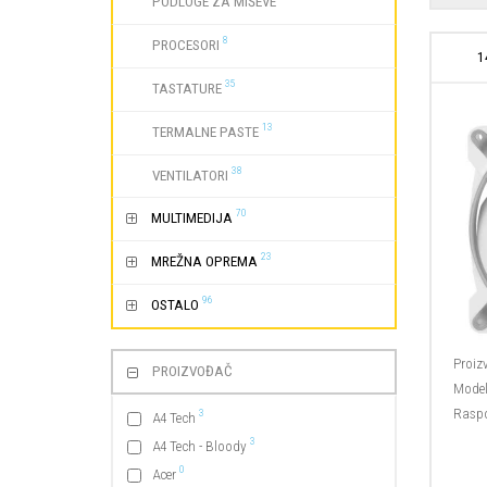
PODLOGE ZA MIŠEVE
8
PROCESORI
1
35
TASTATURE
13
TERMALNE PASTE
38
VENTILATORI
70
MULTIMEDIJA
23
MREŽNA OPREMA
96
OSTALO
Proiz
PROIZVOĐAČ
Model
Raspo
3
A4 Tech
3
A4 Tech - Bloody
0
Acer