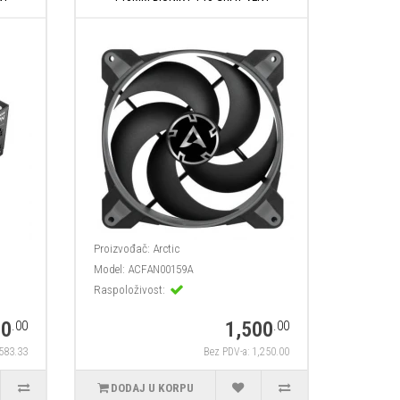
Proizvođač:
Arctic
Model:
ACFAN00159A
Raspoloživost:
00
1,500
.00
.00
,583.33
Bez PDV-a: 1,250.00
DODAJ U KORPU