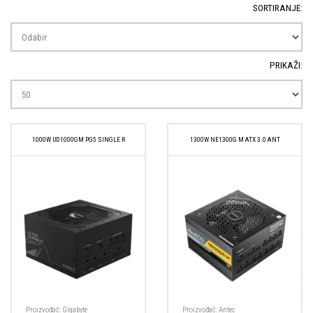
SORTIRANJE:
PRIKAŽI:
1000W UD1000GM PG5 SINGLE R
1300W NE1300G M ATX 3.0 ANT
Proizvođač:
Gigabyte
Proizvođač:
Antec