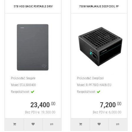
5TB HDD BASIC PORTABLE DRIV
750W NAPAJANJE DEEP COOL PF
Proizvođač:
Seagate
Proizvođač:
DeepCool
Model:
STJL5000400
Model:
R-PF750D-HA0B-EU
Raspoloživost:
Raspoloživost:
23,400
7,200
.00
.00
Bez PDV-a: 19,500.00
Bez PDV-a: 6,000.00