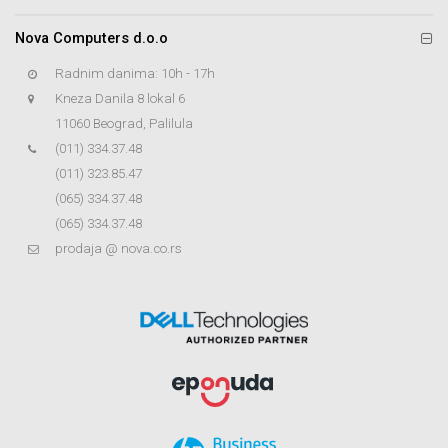
Nova Computers d.o.o
Radnim danima: 10h - 17h
Kneza Danila 8 lokal 6
11060 Beograd, Palilula
(011) 334.37.48
(011) 323.85.47
(065) 334.37.48
(065) 334.37.48
prodaja @ nova.co.rs