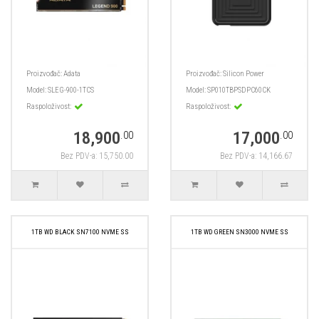
Proizvođač:
Adata
Proizvođač:
Silicon Power
Model:
SLEG-900-1TCS
Model:
SP010TBPSDPC60CK
Raspoloživost:
Raspoloživost:
18,900
17,000
.00
.00
Bez PDV-a: 15,750.00
Bez PDV-a: 14,166.67
1TB WD BLACK SN7100 NVME SS
1TB WD GREEN SN3000 NVME SS