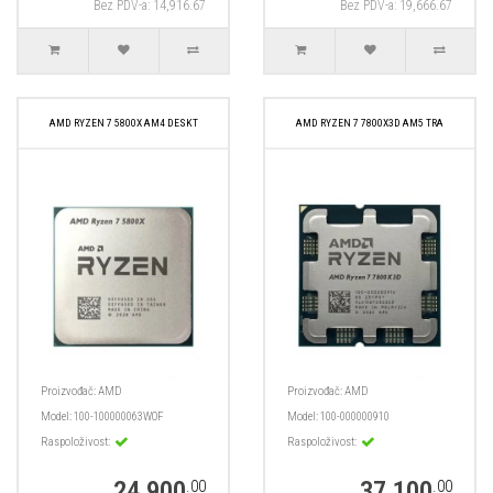
Bez PDV-a: 14,916.67
Bez PDV-a: 19,666.67
AMD RYZEN 7 5800X AM4 DESKT
AMD RYZEN 7 7800X3D AM5 TRA
Proizvođač:
AMD
Proizvođač:
AMD
Model:
100-100000063WOF
Model:
100-000000910
Raspoloživost:
Raspoloživost:
24,900
37,100
.00
.00