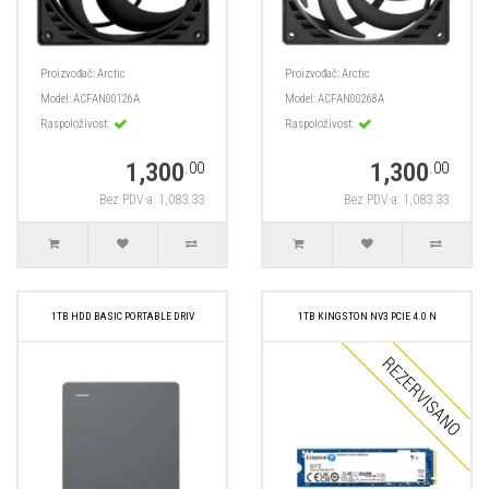
Proizvođač:
Arctic
Proizvođač:
Arctic
Model:
ACFAN00126A
Model:
ACFAN00268A
Raspoloživost:
Raspoloživost:
1,300
1,300
.00
.00
Bez PDV-a: 1,083.33
Bez PDV-a: 1,083.33
1TB HDD BASIC PORTABLE DRIV
1TB KINGSTON NV3 PCIE 4.0 N