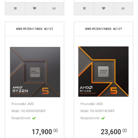
AMD RYZEN 5 7600X - 6C/12T,
AMD RYZEN 5 9600X - 6C/12T
Proizvođač:
AMD
Proizvođač:
AMD
Model:
100-000000593WOF
Model:
100-000001405WOF
Raspoloživost:
Raspoloživost:
17,900
23,600
.00
.00