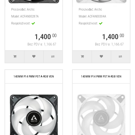
Proizvođač:
Arctic
Proizvođač:
Arctic
Model:
ACFAN00287A
Model:
ACFAN00304A
Raspoloživost:
Raspoloživost:
1,400
1,400
.00
.00
Bez PDV-a: 1,166.67
Bez PDV-a: 1,166.67
140MM P14 PWM PST A-RGB VEN
140MM P14 PWM PST A-RGB VEN