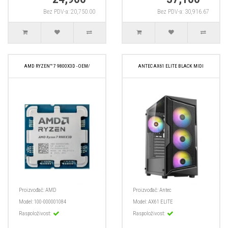
Bez PDV-a: 20,750.00
Bez PDV-a: 30,916.67
AMD RYZEN™ 7 9800X3D - OEM/
ANTEC AX61 ELITE BLACK MIDI
Proizvođač:
AMD
Proizvođač:
Antec
Model:
100-000001084
Model:
AX61 ELITE
Raspoloživost:
Raspoloživost: