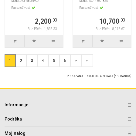
Model:
ACFRE00190A
Model:
ACFRE00182A
Raspoloživost:
Raspoloživost:
2,200
10,700
.00
.00
Bez PDV-a: 1,833.33
Bez PDV-a: 8,916.67
1
2
3
4
5
6
>
>|
PRIKAZANO
1 - 50
OD 280 ARTIKALA [6 STRANICA]
Informacije
Podrška
Moj nalog