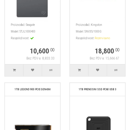
Proizvođač:
Seagate
Proizvođač:
Kingston
Model:
STJL1000400
Model:
SNV3S/1000G
Raspoloživost:
Raspoloživost:
Rezervisano
10,600
18,800
.00
.00
Bez PDV-a: 8,833.33
Bez PDV-a: 15,666.67
1TB LEGEND 900 PCIE GEN4X4
1TB PRENOSNI SSD PC60 USB 3