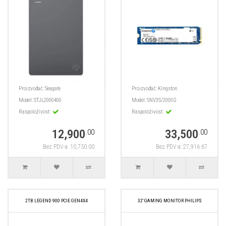
Proizvođač:
Seagate
Proizvođač:
Kingston
Model:
STJL2000400
Model:
SNV3S/2000G
Raspoloživost:
Raspoloživost:
12,900
33,500
.00
.00
Bez PDV-a: 10,750.00
Bez PDV-a: 27,916.67
2TB LEGEND 900 PCIE GEN4X4
32' GAMING MONITOR PHILIPS