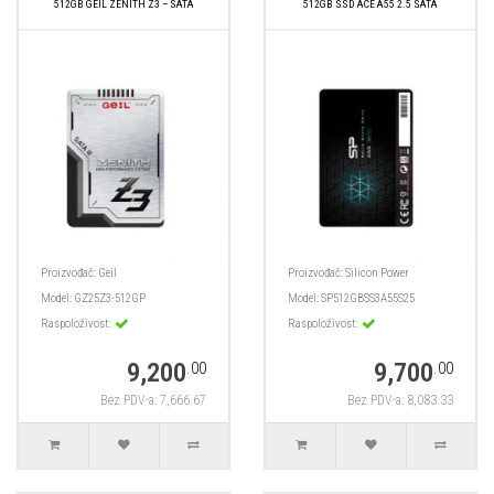
512GB GEIL ZENITH Z3 – SATA
512GB SSD ACE A55 2.5 SATA
Proizvođač:
Geil
Proizvođač:
Silicon Power
Model:
GZ25Z3-512GP
Model:
SP512GBSS3A55S25
Raspoloživost:
Raspoloživost:
9,200
9,700
.00
.00
Bez PDV-a: 7,666.67
Bez PDV-a: 8,083.33