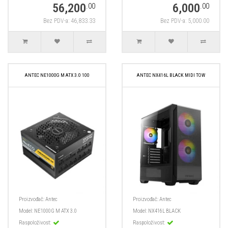
56,200
6,000
.00
.00
Bez PDV-a: 46,833.33
Bez PDV-a: 5,000.00
ANTEC NE1000G M ATX 3.0 100
ANTEC NX416L BLACK MIDI TOW
Proizvođač:
Antec
Proizvođač:
Antec
Model:
NE1000G M ATX 3.0
Model:
NX416L BLACK
Raspoloživost:
Raspoloživost: