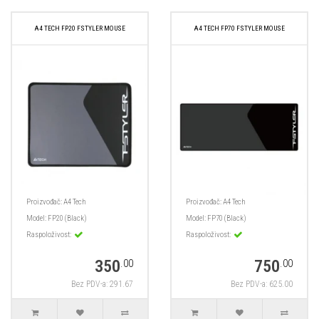
A4 TECH FP20 FSTYLER MOUSE
A4 TECH FP70 FSTYLER MOUSE
Proizvođač:
A4 Tech
Proizvođač:
A4 Tech
Model:
FP20 (Black)
Model:
FP70 (Black)
Raspoloživost:
Raspoloživost:
350
750
.00
.00
Bez PDV-a: 291.67
Bez PDV-a: 625.00