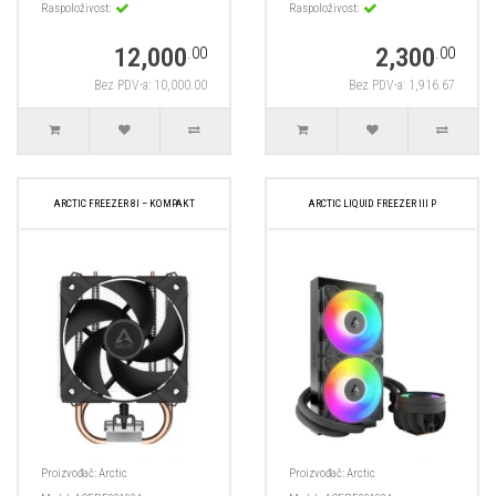
Raspoloživost:
Raspoloživost:
12,000
2,300
.00
.00
Bez PDV-a: 10,000.00
Bez PDV-a: 1,916.67
ARCTIC FREEZER 8I – KOMPAKT
ARCTIC LIQUID FREEZER III P
Proizvođač:
Arctic
Proizvođač:
Arctic