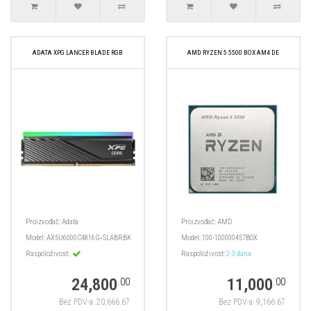
ADATA XPG LANCER BLADE RGB
AMD RYZEN 5 5500 BOX AM4 DE
Proizvođač:
Adata
Proizvođač:
AMD
Model:
AX5U6000C4816G‑SLABRBK
Model:
100-100000457BOX
Raspoloživost:
Raspoloživost:
2-3 dana
24,800
11,000
.00
.00
Bez PDV-a: 20,666.67
Bez PDV-a: 9,166.67