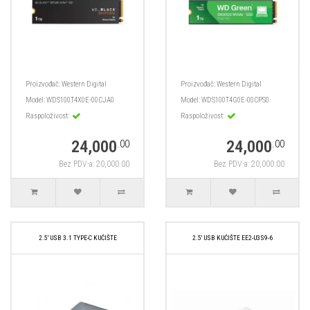
Proizvođač:
Western Digital
Proizvođač:
Western Digital
Model:
WDS100T4X0E-00CJA0
Model:
WDS100T4G0E-00CPS0
Raspoloživost:
Raspoloživost:
24,000
24,000
.00
.00
Bez PDV-a: 20,000.00
Bez PDV-a: 20,000.00
2.5' USB 3.1 TYPE-C KUĆIŠTE
2.5' USB KUĆIŠTE EE2-U3S9-6