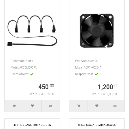
Proizvođač:
Arctic
Proizvođač:
Arctic
Model:
ACCBL00007A
Model:
ACFAN00264A
Raspoloživost:
Raspoloživost:
450
1,200
.00
.00
Bez PDV-a: 375.00
Bez PDV-a: 1,000.00
4TB HDD BASIC PORTABLE DRIV
500GB SEAGATE BARRACUDA Q5