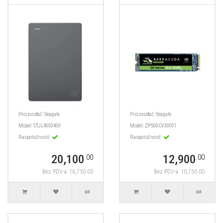
Proizvođač:
Seagate
Proizvođač:
Seagate
Model:
STJL4000400
Model:
ZP500CV30001
Raspoloživost:
Raspoloživost:
20,100
12,900
.00
.00
Bez PDV-a: 16,750.00
Bez PDV-a: 10,750.00