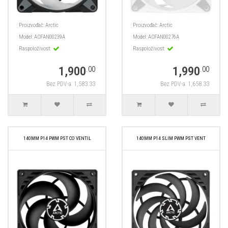
Proizvođač:
Arctic
Proizvođač:
Arctic
Model:
ACFAN00239A
Model:
ACFAN00276A
Raspoloživost:
Raspoloživost:
1,900
1,990
.00
.00
Bez PDV-a: 1,583.33
Bez PDV-a: 1,658.33
140MM P14 PWM PST CO VENTIL
140MM P14 SLIM PWM PST VENT