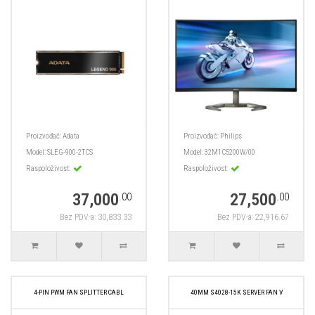
Proizvođač:
Adata
Proizvođač:
Philips
Model:
SLEG-900-2TCS
Model:
32M1C5200W/00
Raspoloživost:
Raspoloživost:
37,000
27,500
.00
.00
Bez PDV-a: 30,833.33
Bez PDV-a: 22,916.67
4-PIN PWM FAN SPLITTER CABL
40MM S4028-15K SERVER FAN V