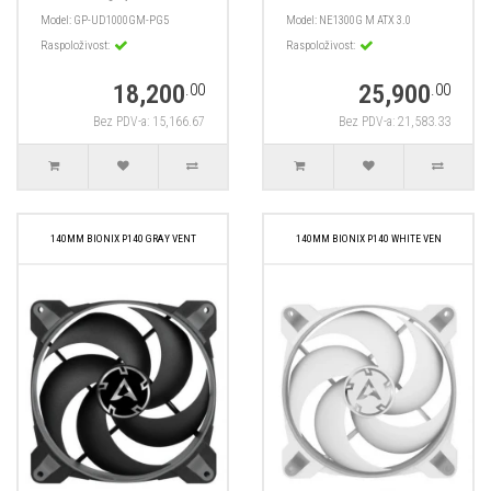
Model:
GP-UD1000GM-PG5
Model:
NE1300G M ATX 3.0
Raspoloživost:
Raspoloživost:
18,200
25,900
.00
.00
Bez PDV-a: 15,166.67
Bez PDV-a: 21,583.33
140MM BIONIX P140 GRAY VENT
140MM BIONIX P140 WHITE VEN