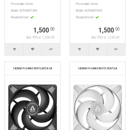
Proizvođač:
Arctic
Proizvođač:
Arctic
Model:
ACFAN00159A
Model:
ACFAN00160A
Raspoloživost:
Raspoloživost:
1,500
1,500
.00
.00
Bez PDV-a: 1,250.00
Bez PDV-a: 1,250.00
140MM P14 MAX VENTILATOR ZA
140MM P14 MAX WHITE VENTILA