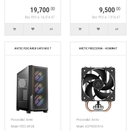
19,700
9,500
.00
.00
Bez PDV-a: 16,416.67
Bez PDV-a: 7,916.67
ANTEC P20C ARGB E-ATX MID T
ARCTIC FREEZER 8A – KOMPAKT
Proizvođač:
Antec
Proizvođač:
Arctic
Model:
P20C ARGB
Model:
ACFRE00161A