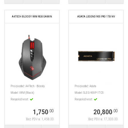
A4TECH BLOODY V8M RGB GAMIN
ADATA LEGEND 900 PRO 1TB NV
Proizvođač:
A4 Tech - Bloody
Proizvođač:
Adata
Model:
V8M (Black)
Model:
SLEG-900P-1TCS
Raspoloživost:
Raspoloživost:
1,750
20,800
.00
.00
Bez PDV-a: 1,458.33
Bez PDV-a: 17,333.33