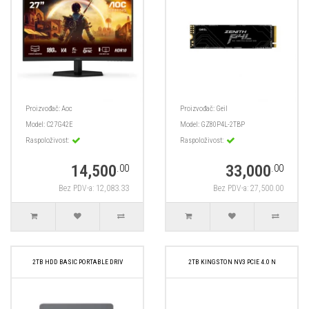
Proizvođač:
Aoc
Proizvođač:
Geil
Model:
C27G42E
Model:
GZ80P4L-2TBP
Raspoloživost:
Raspoloživost:
14,500
33,000
.00
.00
Bez PDV-a: 12,083.33
Bez PDV-a: 27,500.00
2TB HDD BASIC PORTABLE DRIV
2TB KINGSTON NV3 PCIE 4.0 N