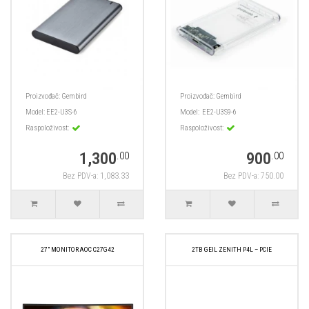
Proizvođač:
Gembird
Proizvođač:
Gembird
Model:
EE2-U3S-6
Model:
EE2-U3S9-6
Raspoloživost:
Raspoloživost:
1,300
900
.00
.00
Bez PDV-a: 1,083.33
Bez PDV-a: 750.00
27" MONITOR AOC C27G42
2TB GEIL ZENITH P4L – PCIE