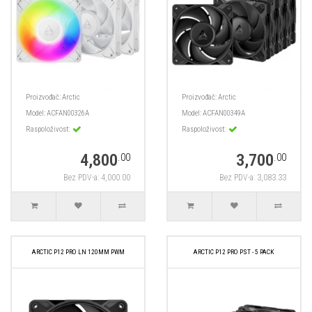
Proizvođač:
Arctic
Proizvođač:
Arctic
Model:
ACFAN00326A
Model:
ACFAN00349A
Raspoloživost:
Raspoloživost:
4,800
3,700
.00
.00
Bez PDV-a: 4,000.00
Bez PDV-a: 3,083.33
ARCTIC P12 PRO LN 120MM PWM
ARCTIC P12 PRO PST - 5 PACK