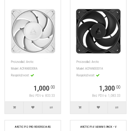
Proizvođač:
Arctic
Proizvođač:
Arctic
Model:
ACFAN00308A
Model:
ACFAN00331A
Raspoloživost:
Raspoloživost:
1,000
1,300
.00
.00
Bez PDV-a: 833.33
Bez PDV-a: 1,083.33
ARCTIC P12 PRO REVERSE A-RG
ARCTIC P14 140MM 5 PACK – V