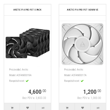
ARCTIC P14 PRO PST -5 PACK
ARCTIC P14 PRO PST 140MM VE
Proizvođač:
Arctic
Proizvođač:
Arctic
Model:
ACFAN00319A
Model:
ACFAN00317A
Raspoloživost:
Raspoloživost:
4,600
1,200
.00
.00
Bez PDV-a: 3,833.33
Bez PDV-a: 1,000.00