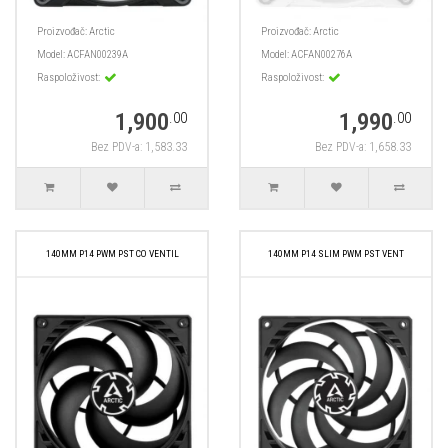
Proizvođač:
Arctic
Proizvođač:
Arctic
Model:
ACFAN00239A
Model:
ACFAN00276A
Raspoloživost:
Raspoloživost:
1,900
1,990
.00
.00
Bez PDV-a: 1,583.33
Bez PDV-a: 1,658.33
140MM P14 PWM PST CO VENTIL
140MM P14 SLIM PWM PST VENT