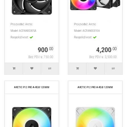
Proizvođač:
Arctic
Proizvođač:
Arctic
Model:
ACFAN00305A
Model:
ACFAN00310A
Raspoloživost:
Raspoloživost:
900
4,200
.00
.00
Bez PDV-a: 750.00
Bez PDV-a: 3,500.00
ARCTIC P12 PRO A-RGB 120MM
ARCTIC P12 PRO A-RGB 120MM