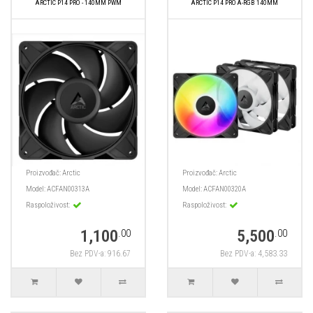
ARCTIC P14 PRO - 140MM PWM
ARCTIC P14 PRO A-RGB 140MM
Proizvođač:
Arctic
Proizvođač:
Arctic
Model:
ACFAN00313A
Model:
ACFAN00320A
Raspoloživost:
Raspoloživost:
1,100
5,500
.00
.00
Bez PDV-a: 916.67
Bez PDV-a: 4,583.33