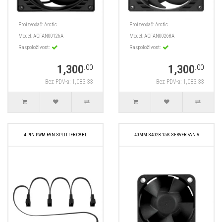
Proizvođač:
Arctic
Proizvođač:
Arctic
Model:
ACFAN00126A
Model:
ACFAN00268A
Raspoloživost:
Raspoloživost:
1,300
1,300
.00
.00
Bez PDV-a: 1,083.33
Bez PDV-a: 1,083.33
4-PIN PWM FAN SPLITTER CABL
40MM S4028-15K SERVER FAN V