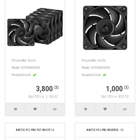
Proizvođač:
Arctic
Proizvođač:
Arctic
Model:
ACFAN00350A
Model:
ACFAN00343A
Raspoloživost:
Raspoloživost:
3,800
1,000
.00
.00
Bez PDV-a: 3,166.67
Bez PDV-a: 833.33
ARCTIC P12 PRO PST WHITE 12
ARCTIC P12 PRO REVERSE - 12