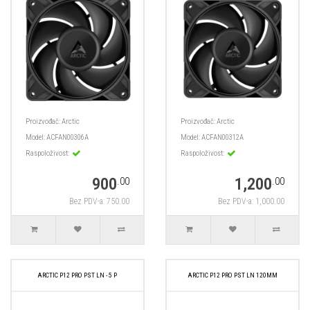
Proizvođač:
Arctic
Proizvođač:
Arctic
Model:
ACFAN00306A
Model:
ACFAN00312A
Raspoloživost:
Raspoloživost:
900
1,200
.00
.00
Bez PDV-a: 750.00
Bez PDV-a: 1,000.00
ARCTIC P12 PRO PST LN - 5 P
ARCTIC P12 PRO PST LN 120MM