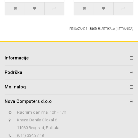
PRIKAZANO
1 - 38
OD 38 ARTIKALA [1 STRANICA]
Informacije
Podrška
Moj nalog
Nova Computers d.o.o
Radnim danima: 10h - 17h
Kneza Danila 8 lokal 6
11060 Beograd, Palilula
(011) 334.37.48