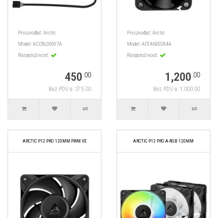
Proizvođač:
Arctic
Proizvođač:
Arctic
Model:
ACCBL00007A
Model:
ACFAN00264A
Raspoloživost:
Raspoloživost:
450
1,200
.00
.00
Bez PDV-a: 375.00
Bez PDV-a: 1,000.00
ARCTIC P12 PRO 120MM PWM VE
ARCTIC P12 PRO A-RGB 120MM