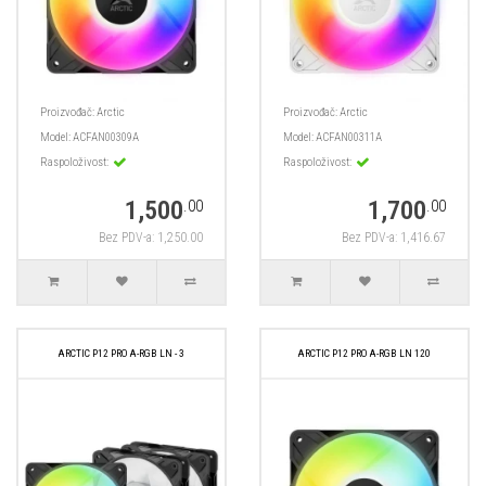
Proizvođač:
Arctic
Proizvođač:
Arctic
Model:
ACFAN00309A
Model:
ACFAN00311A
Raspoloživost:
Raspoloživost:
1,500
1,700
.00
.00
Bez PDV-a: 1,250.00
Bez PDV-a: 1,416.67
ARCTIC P12 PRO A-RGB LN - 3
ARCTIC P12 PRO A-RGB LN 120