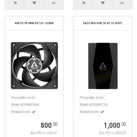
ARCTIC P9 PWM PST CO - 92MM
CASE FAN HUB ZA DO 10 VENTI
Proizvođač:
Arctic
Proizvođač:
Arctic
Model:
ACFAN00299A
Model:
ACFAN00175A
Raspoloživost:
Raspoloživost:
800
1,000
.00
.00
Bez PDV-a: 666.67
Bez PDV-a: 833.33