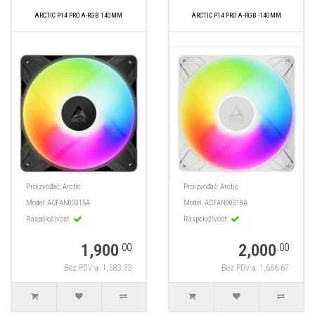
ARCTIC P14 PRO A-RGB 140MM
ARCTIC P14 PRO A‑RGB -140MM
Proizvođač:
Arctic
Proizvođač:
Arctic
Model:
ACFAN00315A
Model:
ACFAN00318A
Raspoloživost:
Raspoloživost:
1,900
2,000
.00
.00
Bez PDV-a: 1,583.33
Bez PDV-a: 1,666.67