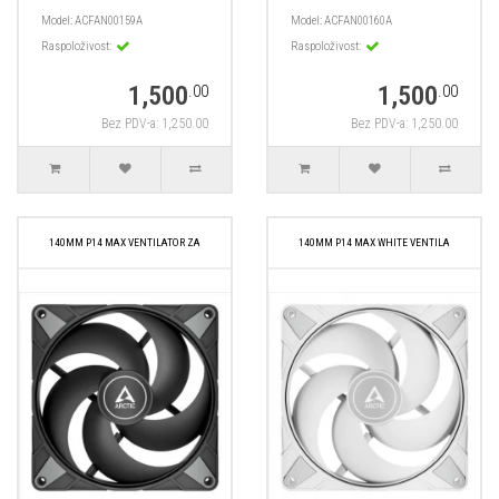
Model:
ACFAN00159A
Model:
ACFAN00160A
Raspoloživost:
Raspoloživost:
1,500
1,500
.00
.00
Bez PDV-a: 1,250.00
Bez PDV-a: 1,250.00
140MM P14 MAX VENTILATOR ZA
140MM P14 MAX WHITE VENTILA