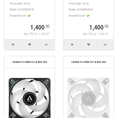
Proizvođač:
Arctic
Proizvođač:
Arctic
Model:
ACFAN00287A
Model:
ACFAN00304A
Raspoloživost:
Raspoloživost:
1,400
1,400
.00
.00
Bez PDV-a: 1,166.67
Bez PDV-a: 1,166.67
140MM P14 PWM PST A-RGB VEN
140MM P14 PWM PST A-RGB VEN