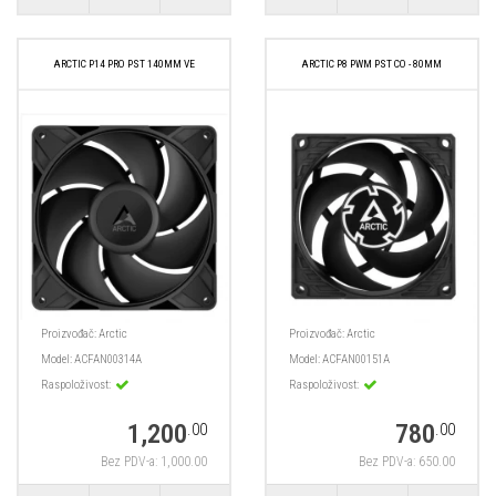
ARCTIC P14 PRO PST 140MM VE
ARCTIC P8 PWM PST CO - 80MM
Proizvođač:
Arctic
Proizvođač:
Arctic
Model:
ACFAN00314A
Model:
ACFAN00151A
Raspoloživost:
Raspoloživost:
1,200
780
.00
.00
Bez PDV-a: 1,000.00
Bez PDV-a: 650.00