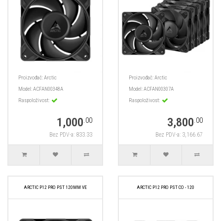
Proizvođač:
Arctic
Proizvođač:
Arctic
Model:
ACFAN00348A
Model:
ACFAN00307A
Raspoloživost:
Raspoloživost:
1,000
3,800
.00
.00
Bez PDV-a: 833.33
Bez PDV-a: 3,166.67
ARCTIC P12 PRO PST 120MM VE
ARCTIC P12 PRO PST CO - 120