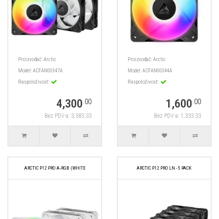
Proizvođač:
Arctic
Proizvođač:
Arctic
Model:
ACFAN00347A
Model:
ACFAN00344A
Raspoloživost:
Raspoloživost:
4,300
1,600
.00
.00
Bez PDV-a: 3,583.33
Bez PDV-a: 1,333.33
ARCTIC P12 PRO A‑RGB (WHITE
ARCTIC P12 PRO LN - 5 PACK