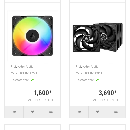
Proizvođač:
Arctic
Proizvođač:
Arctic
Model:
ACFAN00322A
Model:
ACFAN00136A
Raspoloživost:
Raspoloživost:
1,800
3,690
.00
.00
Bez PDV-a: 1,500.00
Bez PDV-a: 3,075.00