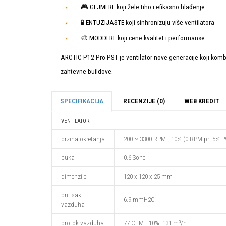
🎮
GEJMERE
koji žele tiho i efikasno hlađenje
🧪
ENTUZIJASTE
koji sinhronizuju više ventilatora
🎨
MODDERE
koji cene kvalitet i performanse
ARCTIC P12 Pro PST je ventilator nove generacije koji kombin
zahtevne buildove.
SPECIFIKACIJA
RECENZIJE (0)
WEB KREDIT
VENTILATOR
brzina okretanja
200 ~ 3300 RPM ±10% (0 RPM pri 5% 
buka
0.6 Sone
dimenzije
120 x 120 x 25 mm
pritisak
6.9 mmH2O
vazduha
protok vazduha
77 CFM ±10%, 131 m³/h