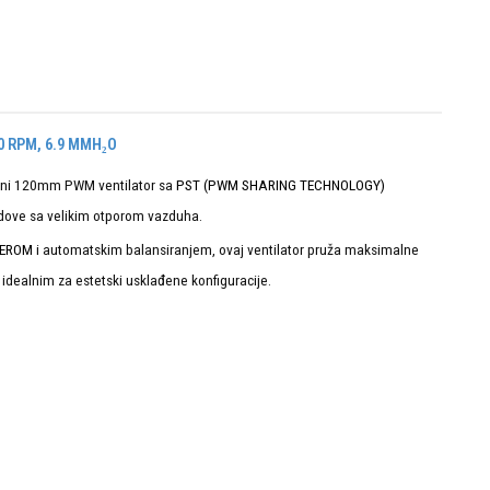
0 RPM, 6.9 MMH₂O
tisni 120mm PWM ventilator sa
PST (PWM SHARING TECHNOLOGY)
ildove sa velikim otporom vazduha.
LEROM
i automatskim balansiranjem, ovaj ventilator pruža maksimalne
 idealnim za estetski usklađene konfiguracije.
e