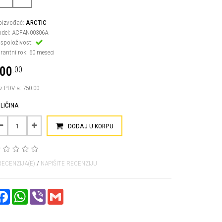
oizvođač:
ARCTIC
del: ACFAN00306A
spoloživost:
rantni rok: 60 meseci
00
.00
z PDV-a: 750.00
LIČINA
DODAJ U KORPU
RECENZIJA(E)
/
NAPIŠITE RECENZIJU
FACEBOOK
WHATSAPP
VIBER
GMAIL