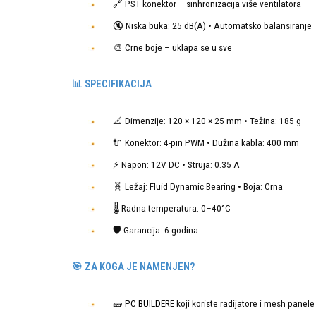
🔗 PST konektor – sinhronizacija više ventilatora
🔇 Niska buka: 25 dB(A) • Automatsko balansiranje
🎨 Crne boje – uklapa se u sve
📊 SPECIFIKACIJA
📐 Dimenzije: 120 × 120 × 25 mm • Težina: 185 g
🔌 Konektor: 4-pin PWM • Dužina kabla: 400 mm
⚡ Napon: 12V DC • Struja: 0.35 A
🧬 Ležaj: Fluid Dynamic Bearing • Boja: Crna
🌡️ Radna temperatura: 0–40°C
🛡️ Garancija: 6 godina
🎯 ZA KOGA JE NAMENJEN?
🧱
PC BUILDERE
koji koriste radijatore i mesh panele