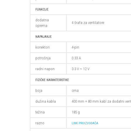
FUNKCIJE
dodatna
4 šrafa za ventilatore
oprema
NAPAJANJE
konektori
4-pin
potrošnja
0.33 A
radni napon
3.3 V ~ 12 V
FIZIČKE KARAKTERISTIKE
boja
crna
dužina kabla
400 mm + 80 mm kabl za dodatni venti
težina
185 g
razno
LINK PROIZVOĐAČA