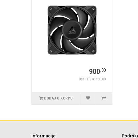
900
.00
Bez PDV-a: 750.00
DODAJ U KORPU
Informacije
Podršk