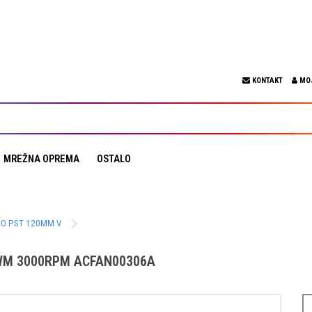
KONTAKT
MO
MREŽNA OPREMA
OSTALO
RO PST 120MM V
 PWM 3000RPM ACFAN00306A