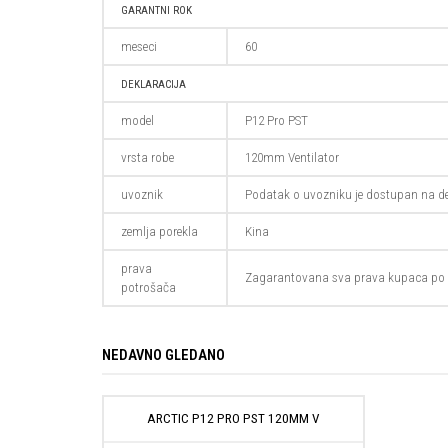
GARANTNI ROK
meseci
60
DEKLARACIJA
model
P12 Pro PST
vrsta robe
120mm Ventilator
uvoznik
Podatak o uvozniku je dostupan na de
zemlja porekla
Kina
prava
Zagarantovana sva prava kupaca po 
potrošača
NEDAVNO GLEDANO
ARCTIC P12 PRO PST 120MM V