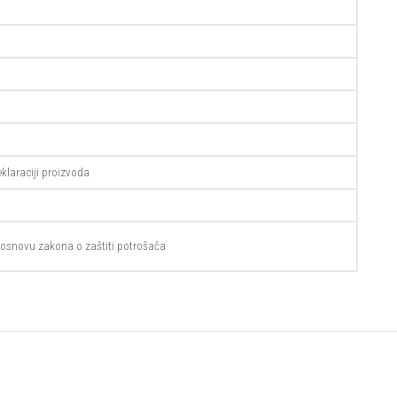
klaraciji proizvoda
osnovu zakona o zaštiti potrošača