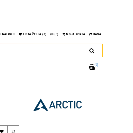
J NALOG
LISTA ŽELJA (0)
(0)
MOJA KORPA
KASA
(0)