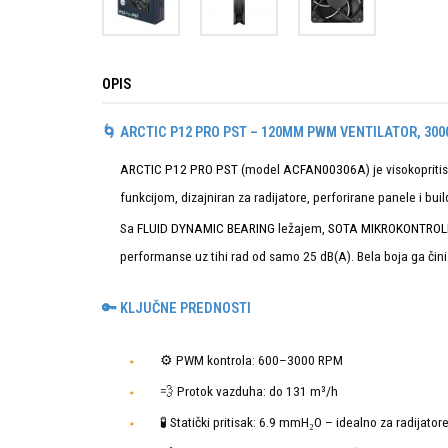
OPIS
🌀 ARCTIC P12 PRO PST – 120MM PWM VENTILATOR, 300
ARCTIC P12 PRO PST
(model
ACFAN00306A
) je visokopri
funkcijom, dizajniran za radijatore, perforirane panele i bu
Sa
FLUID DYNAMIC BEARING
ležajem,
SOTA MIKROKONTRO
performanse uz tihi rad od samo 25 dB(A). Bela boja ga čini
🔑 KLJUČNE PREDNOSTI
⚙️ PWM kontrola: 600–3000 RPM
💨 Protok vazduha: do 131 m³/h
🧪 Statički pritisak: 6.9 mmH₂O – idealno za radijator