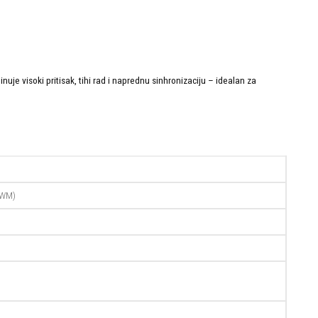
uje visoki pritisak, tihi rad i naprednu sinhronizaciju – idealan za
PWM)