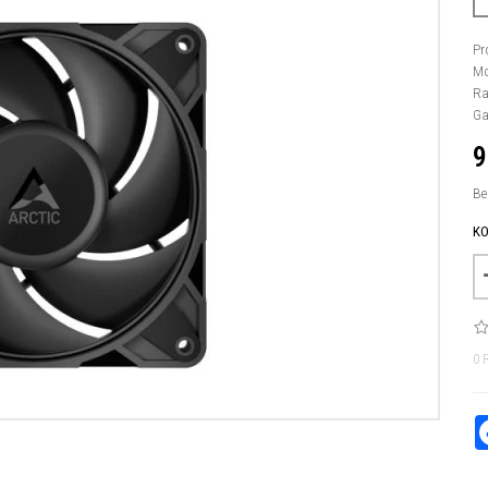
Pr
Mo
Ra
Ga
9
Be
KO
0 