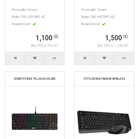
Proizvođač:
Canyon
Proizvođač:
Canyon
Model:
CNE-CKEYW01-AD
Model:
CNE-HSETW01-AD
Raspoloživost:
Raspoloživost:
1,100
1,500
.00
.00
Bez PDV-a: 916.67
Bez PDV-a: 1,250.00
COMETSTRIKE TKL GK-50 GEJME
FSTYLER MULTIMEDIA WIRELESS