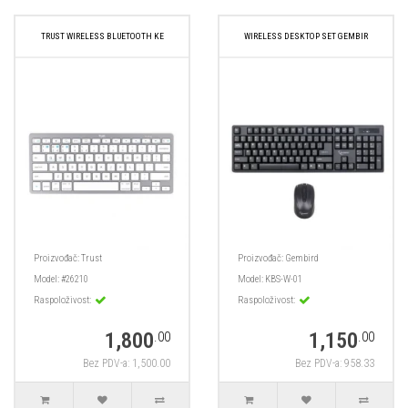
TRUST WIRELESS BLUETOOTH KE
WIRELESS DESKTOP SET GEMBIR
Proizvođač:
Trust
Proizvođač:
Gembird
Model:
#26210
Model:
KBS-W-01
Raspoloživost:
Raspoloživost:
1,800
1,150
.00
.00
Bez PDV-a: 1,500.00
Bez PDV-a: 958.33