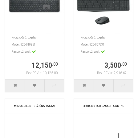
Proizvođač:
Logitech
Proizvođač:
Logitech
Model:
920-010251
Model:
920-007931
Raspoloživost:
Raspoloživost:
12,150
3,500
.00
.00
Bez PDV-a: 10,125.00
Bez PDV-a: 2,916.67
MK295 SILENT BEŽIČNA TASTAT
RHOD 300 RGB BACKLIT GAMING