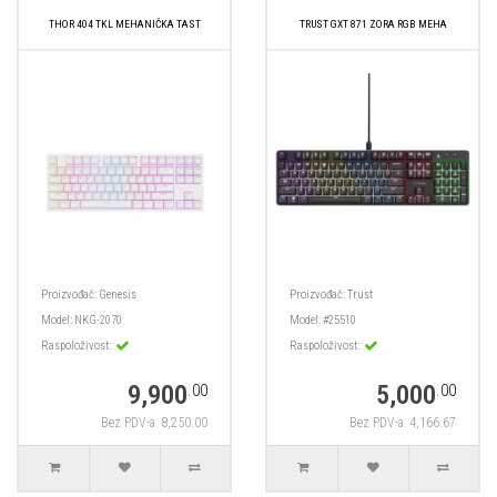
THOR 404 TKL MEHANIČKA TAST
TRUST GXT 871 ZORA RGB MEHA
Proizvođač:
Genesis
Proizvođač:
Trust
Model:
NKG-2070
Model:
#25510
Raspoloživost:
Raspoloživost:
9,900
5,000
.00
.00
Bez PDV-a: 8,250.00
Bez PDV-a: 4,166.67