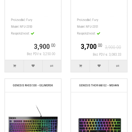
Proizvođač:
Fury
Proizvođač:
Fury
Model:
NFU-2350
Model:
NFU-2351
Raspoloživost:
Raspoloživost:
3,900
3,700
.00
.00
3,900.00
Bez PDV-a: 3,250.00
Bez PDV-a: 3,083.33
GENESIS RHOD 530 – GEJMERSK
GENESIS THOR 660 G2 – MEHAN