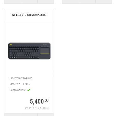
WIRELESS TOUCH K400 PLUS BE
Proizvođač:
Logitech
Model:
920-007145
Raspoloživost:
5,400
.00
Bez PDV-a: 4,500.00