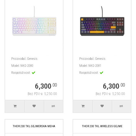
Proizvođač:
Genesis
Proizvođač:
Genesis
Model:
NKG-2080
Model:
NKG-2081
Raspoloživost:
Raspoloživost:
6,300
6,300
.00
.00
Bez PDV-a: 5,250.00
Bez PDV-a: 5,250.00
THOR 230 TKL GEJMERSKA MEHA
THOR 230 TKL WIRELESS GEJME