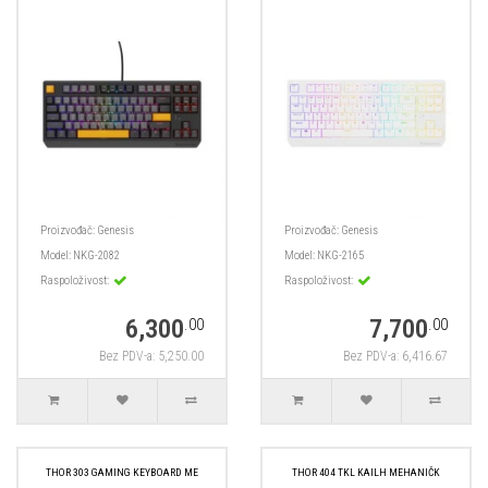
Proizvođač:
Genesis
Proizvođač:
Genesis
Model:
NKG-2082
Model:
NKG-2165
Raspoloživost:
Raspoloživost:
6,300
7,700
.00
.00
Bez PDV-a: 5,250.00
Bez PDV-a: 6,416.67
THOR 303 GAMING KEYBOARD ME
THOR 404 TKL KAILH MEHANIČK