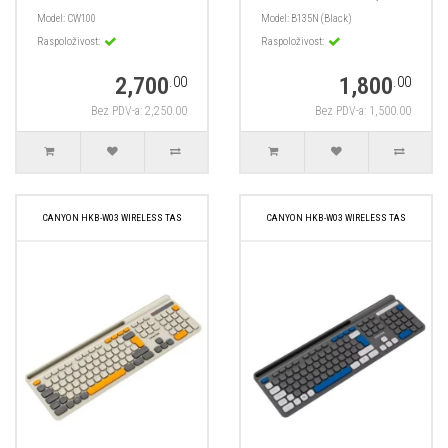
Model:
CW100
Model:
B135N (Black)
Raspoloživost:
Raspoloživost:
2,700
1,800
.00
.00
Bez PDV-a: 2,250.00
Bez PDV-a: 1,500.00
CANYON HKB-W03 WIRELESS TAS
CANYON HKB-W03 WIRELESS TAS