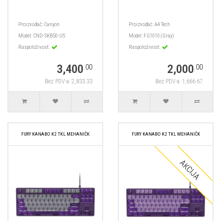
Proizvođač:
Canyon
Proizvođač:
A4 Tech
Model:
CND-SKB50-US
Model:
FG1010 (Gray)
Raspoloživost:
Raspoloživost:
3,400
2,000
.00
.00
Bez PDV-a: 2,833.33
Bez PDV-a: 1,666.67
FURY KANABO K2 TKL MEHANIČK
FURY KANABO K2 TKL MEHANIČK