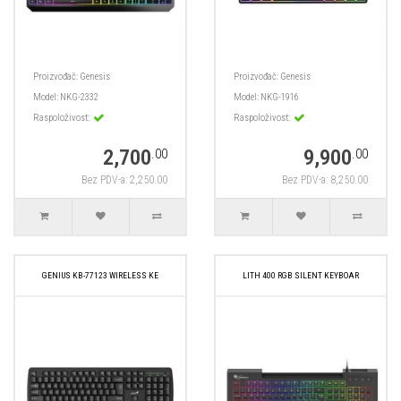
Proizvođač:
Genesis
Proizvođač:
Genesis
Model:
NKG-2332
Model:
NKG-1916
Raspoloživost:
Raspoloživost:
2,700
9,900
.00
.00
Bez PDV-a: 2,250.00
Bez PDV-a: 8,250.00
GENIUS KB-77123 WIRELESS KE
LITH 400 RGB SILENT KEYBOAR