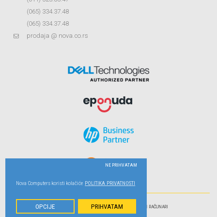
(065) 334.37.48
(065) 334.37.48
prodaja @ nova.co.rs
NE PRIHVATAM
Nova Computers koristi kolačiće
POLITIKA PRIVATNOSTI
OPCIJE
PRIHVATAM
LISTAMO SE NA PORTALU
SHOPMANIA
U KATEGORIJI
RAČUNARI