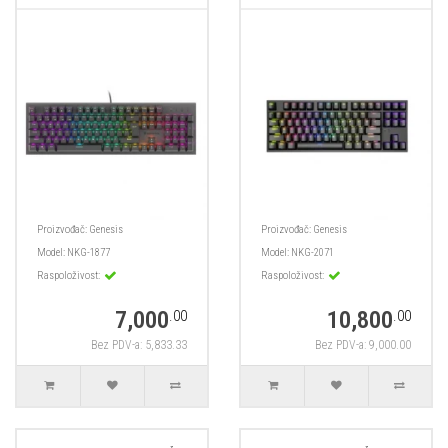
Proizvođač:
Genesis
Proizvođač:
Genesis
Model:
NKG-1877
Model:
NKG-2071
Raspoloživost:
Raspoloživost:
7,000
10,800
.00
.00
Bez PDV-a: 5,833.33
Bez PDV-a: 9,000.00