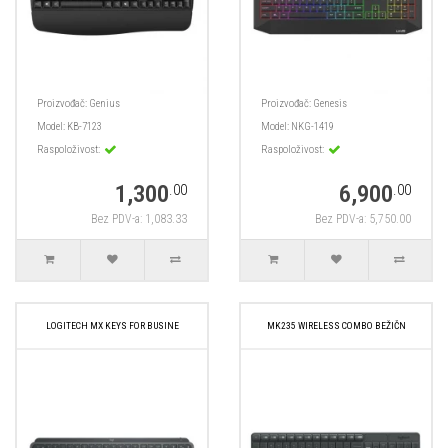
Proizvođač:
Genius
Proizvođač:
Genesis
Model:
KB-7123
Model:
NKG-1419
Raspoloživost:
Raspoloživost:
1,300
6,900
.00
.00
Bez PDV-a: 1,083.33
Bez PDV-a: 5,750.00
LOGITECH MX KEYS FOR BUSINE
MK235 WIRELESS COMBO BEŽIČN