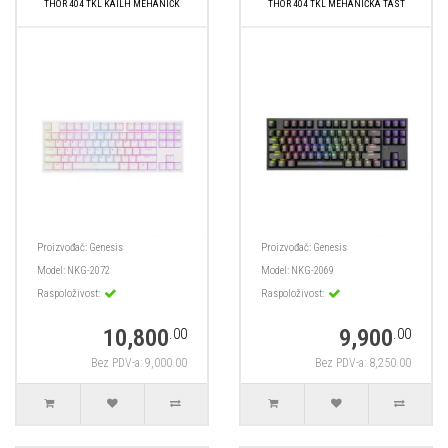
THOR 404 TKL KAILH MEHANIČK
THOR 404 TKL MEHANIČKA TAST
Proizvođač:
Genesis
Proizvođač:
Genesis
Model:
NKG-2072
Model:
NKG-2069
Raspoloživost:
Raspoloživost:
10,800
9,900
.00
.00
Bez PDV-a: 9,000.00
Bez PDV-a: 8,250.00