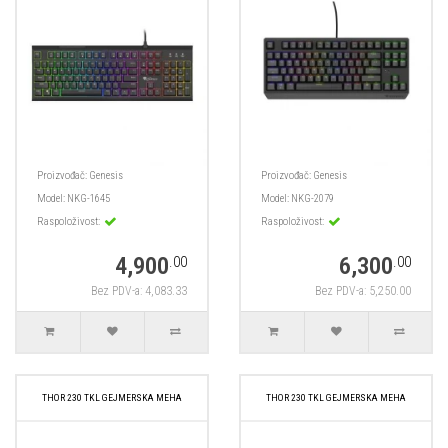
Proizvođač:
Genesis
Proizvođač:
Genesis
Model:
NKG-1645
Model:
NKG-2079
Raspoloživost:
Raspoloživost:
4,900
6,300
.00
.00
Bez PDV-a: 4,083.33
Bez PDV-a: 5,250.00
THOR 230 TKL GEJMERSKA MEHA
THOR 230 TKL GEJMERSKA MEHA