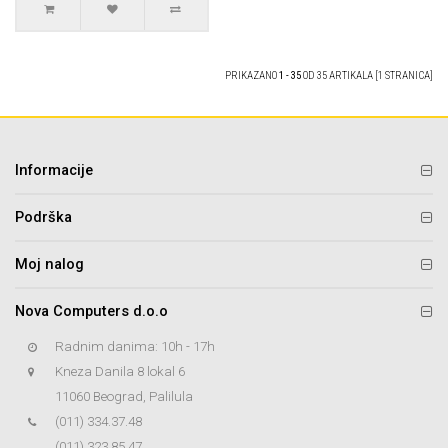
PRIKAZANO
1 - 35
OD 35 ARTIKALA [1 STRANICA]
Informacije
Podrška
Moj nalog
Nova Computers d.o.o
Radnim danima: 10h - 17h
Kneza Danila 8 lokal 6
11060 Beograd, Palilula
(011) 334.37.48
(011) 323.85.47