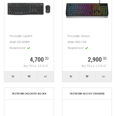
Proizvođač:
Logitech
Proizvođač:
Genesis
Model:
920-009800
Model:
NKG-1528
Raspoloživost:
Raspoloživost:
4,700
2,900
.00
.00
Bez PDV-a: 3,916.67
Bez PDV-a: 2,416.67
TASTATURA CNE-CKEY01-AD CAN
TASTATURA KB-U-103 STANDARD