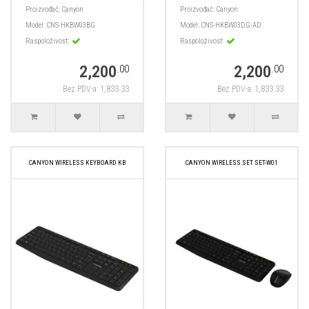
Proizvođač:
Canyon
Proizvođač:
Canyon
Model:
CNS-HKBW03BG
Model:
CNS-HKBW03DG-AD
Raspoloživost:
Raspoloživost:
2,200
2,200
.00
.00
Bez PDV-a: 1,833.33
Bez PDV-a: 1,833.33
CANYON WIRELESS KEYBOARD KB
CANYON WIRELESS SET SET-W01