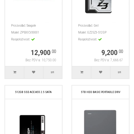
Proizvođač:
Seagate
Proizvođač:
Geil
Model:
ZP500CV30001
Model:
GZ25Z3-512GP
Raspoloživost:
Raspoloživost:
12,900
9,200
.00
.00
Bez PDV-a: 10,750.00
Bez PDV-a: 7,666.67
512GB SSD ACE A55 2.5 SATA
5TB HDD BASIC PORTABLE DRIV