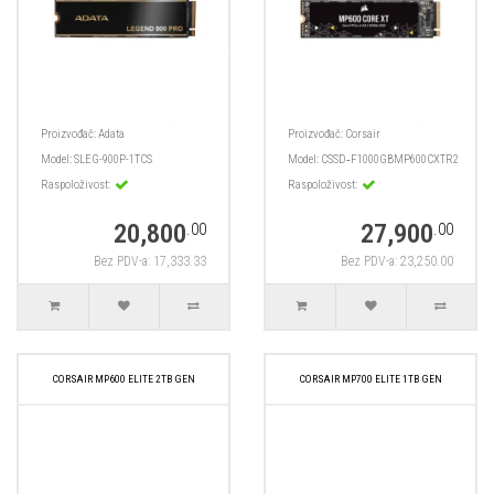
Proizvođač:
Adata
Proizvođač:
Corsair
Model:
SLEG-900P-1TCS
Model:
CSSD‑F1000GBMP600CXTR2
Raspoloživost:
Raspoloživost:
20,800
27,900
.00
.00
Bez PDV-a: 17,333.33
Bez PDV-a: 23,250.00
CORSAIR MP600 ELITE 2TB GEN
CORSAIR MP700 ELITE 1TB GEN