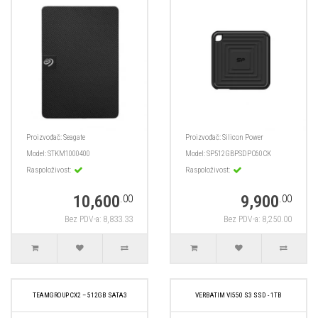
Proizvođač:
Seagate
Proizvođač:
Silicon Power
Model:
STKM1000400
Model:
SP512GBPSDPC60CK
Raspoloživost:
Raspoloživost:
10,600
9,900
.00
.00
Bez PDV-a: 8,833.33
Bez PDV-a: 8,250.00
TEAMGROUP CX2 – 512GB SATA3
VERBATIM VI550 S3 SSD - 1TB