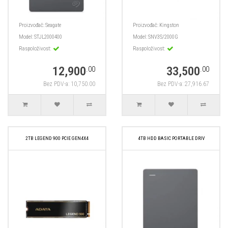
Proizvođač:
Seagate
Proizvođač:
Kingston
Model:
STJL2000400
Model:
SNV3S/2000G
Raspoloživost:
Raspoloživost:
12,900
33,500
.00
.00
Bez PDV-a: 10,750.00
Bez PDV-a: 27,916.67
2TB LEGEND 900 PCIE GEN4X4
4TB HDD BASIC PORTABLE DRIV