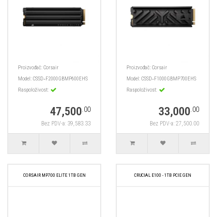
Proizvođač:
Corsair
Proizvođač:
Corsair
Model:
CSSD‑F2000GBMP600EHS
Model:
CSSD‑F1000GBMP700EHS
Raspoloživost:
Raspoloživost:
47,500
33,000
.00
.00
Bez PDV-a: 39,583.33
Bez PDV-a: 27,500.00
CORSAIR MP700 ELITE 1TB GEN
CRUCIAL E100 - 1TB PCIE GEN