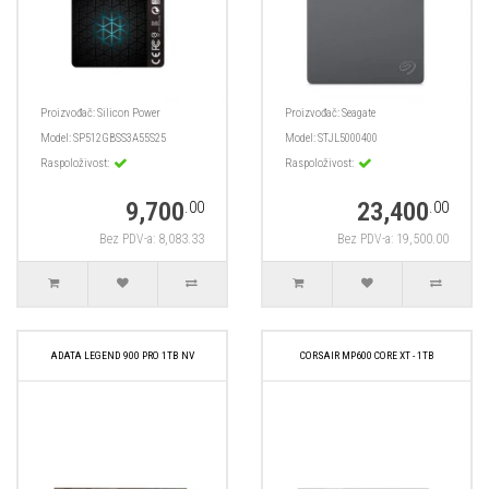
Proizvođač:
Silicon Power
Proizvođač:
Seagate
Model:
SP512GBSS3A55S25
Model:
STJL5000400
Raspoloživost:
Raspoloživost:
9,700
23,400
.00
.00
Bez PDV-a: 8,083.33
Bez PDV-a: 19,500.00
ADATA LEGEND 900 PRO 1TB NV
CORSAIR MP600 CORE XT - 1TB