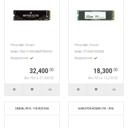
Proizvođač:
Corsair
Proizvođač:
Crucial
Model:
CSSD‑F1000GBMP700ENH
Model:
CT1000E100SSD8
Raspoloživost:
Raspoloživost:
32,400
18,300
.00
.00
Bez PDV-a: 27,000.00
Bez PDV-a: 15,250.00
CRUCIAL P510 - 1TB PCIE GEN
KINGSTON KC3000 2TB – PCIE