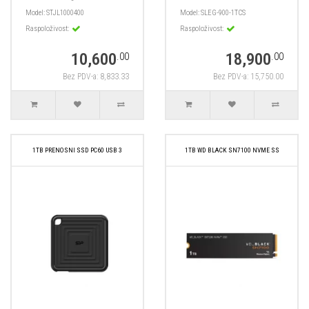
Model:
STJL1000400
Model:
SLEG-900-1TCS
Raspoloživost:
Raspoloživost:
10,600
18,900
.00
.00
Bez PDV-a: 8,833.33
Bez PDV-a: 15,750.00
1TB PRENOSNI SSD PC60 USB 3
1TB WD BLACK SN7100 NVME SS