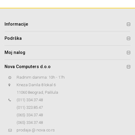
Informacije
Podrška
Moj nalog
Nova Computers d.o.o
Radnim danima: 10h - 17h
Kneza Danila 8 lokal 6
11060 Beograd, Palilula
(011) 334.37.48
(011) 323.85.47
(065) 334.37.48
(065) 334.37.48
prodaja @ nova.co.rs