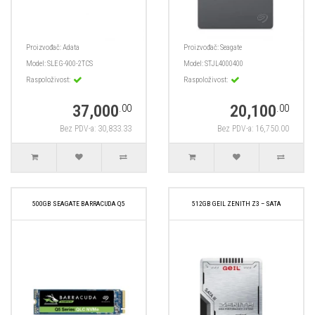
Proizvođač:
Adata
Proizvođač:
Seagate
Model:
SLEG-900-2TCS
Model:
STJL4000400
Raspoloživost:
Raspoloživost:
37,000
20,100
.00
.00
Bez PDV-a: 30,833.33
Bez PDV-a: 16,750.00
500GB SEAGATE BARRACUDA Q5
512GB GEIL ZENITH Z3 – SATA