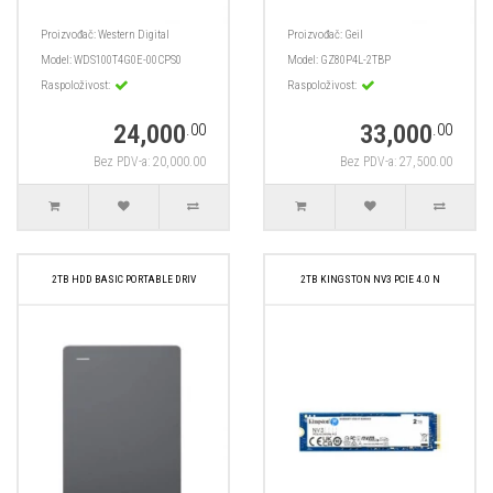
Proizvođač:
Western Digital
Proizvođač:
Geil
Model:
WDS100T4G0E-00CPS0
Model:
GZ80P4L-2TBP
Raspoloživost:
Raspoloživost:
24,000
33,000
.00
.00
Bez PDV-a: 20,000.00
Bez PDV-a: 27,500.00
2TB HDD BASIC PORTABLE DRIV
2TB KINGSTON NV3 PCIE 4.0 N