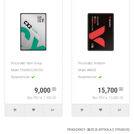
Proizvođač:
Team Group
Proizvođač:
Verbatim
Model:
T253X6512G0C101
Model:
#49353
Raspoloživost:
Raspoloživost:
9,000
15,700
.00
.00
Bez PDV-a: 7,500.00
Bez PDV-a: 13,083.33
PRIKAZANO
1 - 26
OD 26 ARTIKALA [1 STRANICA]