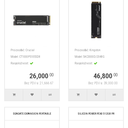
Proizvođač:
Crucial
Proizvođač:
Kingston
Model:
CT1000P510SSD8
Model:
SKC3000D/2048G
Raspoloživost:
Raspoloživost:
26,000
46,800
.00
.00
Bez PDV-a: 21,666.67
Bez PDV-a: 39,000.00
SEAGATE EXPANSION PORTABLE
SILICON POWER PC60 512GB PR