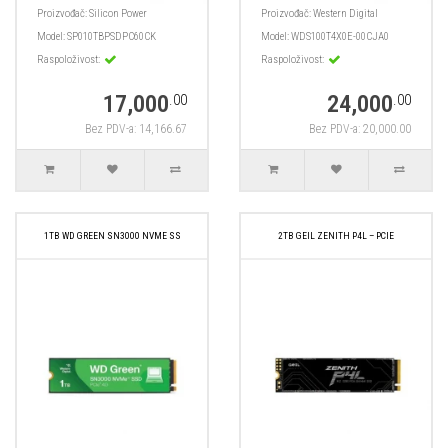
Proizvođač:
Silicon Power
Proizvođač:
Western Digital
Model:
SP010TBPSDPC60CK
Model:
WDS100T4X0E-00CJA0
Raspoloživost:
Raspoloživost:
17,000
24,000
.00
.00
Bez PDV-a: 14,166.67
Bez PDV-a: 20,000.00
1TB WD GREEN SN3000 NVME SS
2TB GEIL ZENITH P4L – PCIE