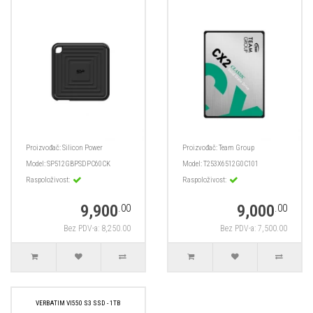
Proizvođač:
Silicon Power
Proizvođač:
Team Group
Model:
SP512GBPSDPC60CK
Model:
T253X6512G0C101
Raspoloživost:
Raspoloživost:
9,900
9,000
.00
.00
Bez PDV-a: 8,250.00
Bez PDV-a: 7,500.00
VERBATIM VI550 S3 SSD - 1TB