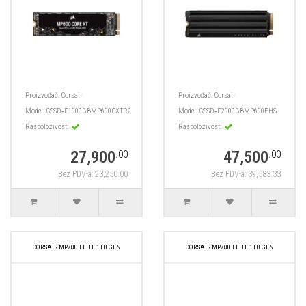
Proizvođač:
Corsair
Proizvođač:
Corsair
Model:
CSSD‑F1000GBMP600CXTR2
Model:
CSSD‑F2000GBMP600EHS
Raspoloživost:
Raspoloživost:
27,900
47,500
.00
.00
Bez PDV-a: 23,250.00
Bez PDV-a: 39,583.33
CORSAIR MP700 ELITE 1TB GEN
CORSAIR MP700 ELITE 1TB GEN