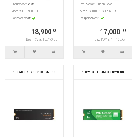
Proizvođač:
Adata
Proizvođač:
Silicon Power
Model:
SLEG-900-1TCS
Model:
SP010TBPSDPC60CK
Raspoloživost:
Raspoloživost:
18,900
17,000
.00
.00
Bez PDV-a: 15,750.00
Bez PDV-a: 14,166.67
1TB WD BLACK SN7100 NVME SS
1TB WD GREEN SN3000 NVME SS