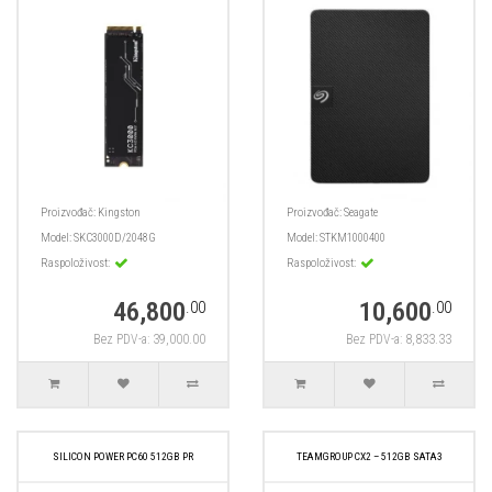
Proizvođač:
Kingston
Proizvođač:
Seagate
Model:
SKC3000D/2048G
Model:
STKM1000400
Raspoloživost:
Raspoloživost:
46,800
10,600
.00
.00
Bez PDV-a: 39,000.00
Bez PDV-a: 8,833.33
SILICON POWER PC60 512GB PR
TEAMGROUP CX2 – 512GB SATA3