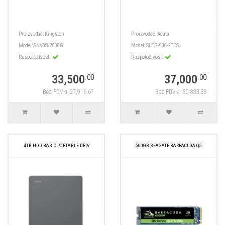
Proizvođač:
Kingston
Proizvođač:
Adata
Model:
SNV3S/2000G
Model:
SLEG-900-2TCS
Raspoloživost:
Raspoloživost:
33,500
37,000
.00
.00
Bez PDV-a: 27,916.67
Bez PDV-a: 30,833.33
4TB HDD BASIC PORTABLE DRIV
500GB SEAGATE BARRACUDA Q5