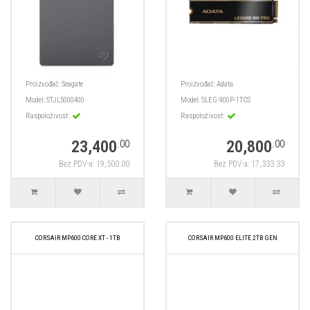
Proizvođač:
Seagate
Proizvođač:
Adata
Model:
STJL5000400
Model:
SLEG-900P-1TCS
Raspoloživost:
Raspoloživost:
23,400
20,800
.00
.00
Bez PDV-a: 19,500.00
Bez PDV-a: 17,333.33
CORSAIR MP600 CORE XT - 1TB
CORSAIR MP600 ELITE 2TB GEN