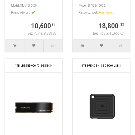
Model:
STJL1000400
Model:
SNV3S/1000G
Raspoloživost:
Raspoloživost:
Rezervisano
10,600
18,800
.00
.00
Bez PDV-a: 8,833.33
Bez PDV-a: 15,666.67
1TB LEGEND 900 PCIE GEN4X4
1TB PRENOSNI SSD PC60 USB 3