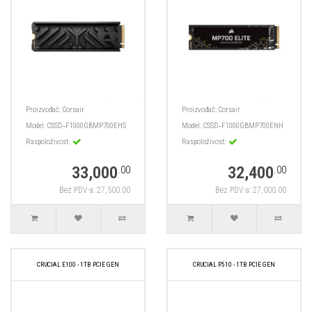
Proizvođač:
Corsair
Proizvođač:
Corsair
Model:
CSSD‑F1000GBMP700EHS
Model:
CSSD‑F1000GBMP700ENH
Raspoloživost:
Raspoloživost:
33,000
32,400
.00
.00
Bez PDV-a: 27,500.00
Bez PDV-a: 27,000.00
CRUCIAL E100 - 1TB PCIE GEN
CRUCIAL P510 - 1TB PCIE GEN