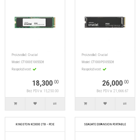
Proizvođač:
Crucial
Proizvođač:
Crucial
Model:
CT1000E100SSD8
Model:
CT1000P510SSD8
Raspoloživost:
Raspoloživost:
18,300
26,000
.00
.00
Bez PDV-a: 15,250.00
Bez PDV-a: 21,666.67
KINGSTON KC3000 2TB – PCIE
SEAGATE EXPANSION PORTABLE