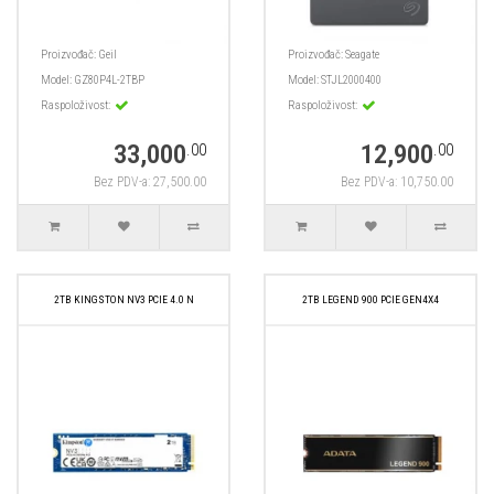
Proizvođač:
Geil
Proizvođač:
Seagate
Model:
GZ80P4L-2TBP
Model:
STJL2000400
Raspoloživost:
Raspoloživost:
33,000
12,900
.00
.00
Bez PDV-a: 27,500.00
Bez PDV-a: 10,750.00
2TB KINGSTON NV3 PCIE 4.0 N
2TB LEGEND 900 PCIE GEN4X4