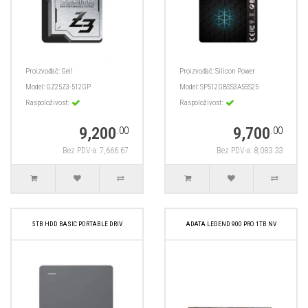
Proizvođač:
Geil
Proizvođač:
Silicon Power
Model:
GZ25Z3-512GP
Model:
SP512GBSS3A55S25
Raspoloživost:
Raspoloživost:
9,200
9,700
.00
.00
Bez PDV-a: 7,666.67
Bez PDV-a: 8,083.33
5TB HDD BASIC PORTABLE DRIV
ADATA LEGEND 900 PRO 1TB NV