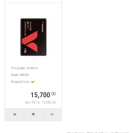
Proizvođač:
Verbatim
Model:
#49353
Raspoloživost:
15,700
.00
Bez PDV-a: 13,083.33