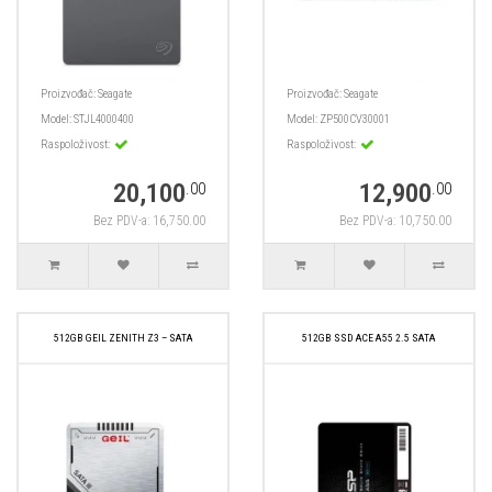
Proizvođač:
Seagate
Proizvođač:
Seagate
Model:
STJL4000400
Model:
ZP500CV30001
Raspoloživost:
Raspoloživost:
20,100
12,900
.00
.00
Bez PDV-a: 16,750.00
Bez PDV-a: 10,750.00
512GB GEIL ZENITH Z3 – SATA
512GB SSD ACE A55 2.5 SATA