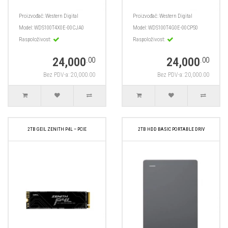
Proizvođač:
Western Digital
Proizvođač:
Western Digital
Model:
WDS100T4X0E-00CJA0
Model:
WDS100T4G0E-00CPS0
Raspoloživost:
Raspoloživost:
24,000
24,000
.00
.00
Bez PDV-a: 20,000.00
Bez PDV-a: 20,000.00
2TB GEIL ZENITH P4L – PCIE
2TB HDD BASIC PORTABLE DRIV