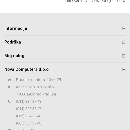
PRIKAZANO
1 - 27
OD 27 ARTIKALA [1 STRANICA]
Informacije
Podrška
Moj nalog
Nova Computers d.o.o
Radnim danima: 10h - 17h
Kneza Danila 8 lokal 6
11060 Beograd, Palilula
(011) 334.37.48
(011) 323.85.47
(065) 334.37.48
(065) 334.37.48