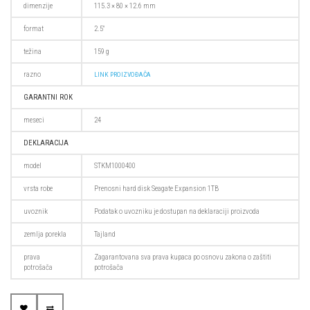
dimenzije
115.3 × 80 × 12.6 mm
format
2.5"
težina
159 g
razno
LINK PROIZVOĐAČA
GARANTNI ROK
meseci
24
DEKLARACIJA
model
STKM1000400
vrsta robe
Prenosni hard disk Seagate Expansion 1TB
uvoznik
Podatak o uvozniku je dostupan na deklaraciji proizvoda
zemlja porekla
Tajland
prava
Zagarantovana sva prava kupaca po osnovu zakona o zaštiti
potrošača
potrošača