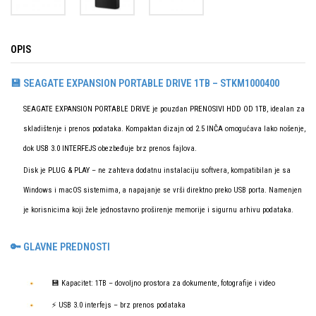
OPIS
💾 SEAGATE EXPANSION PORTABLE DRIVE 1TB – STKM1000400
SEAGATE EXPANSION PORTABLE DRIVE
je pouzdan
PRENOSIVI HDD OD 1TB
, idealan za
skladištenje i prenos podataka. Kompaktan dizajn od
2.5 INČA
omogućava lako nošenje,
dok
USB 3.0 INTERFEJS
obezbeđuje brz prenos fajlova.
Disk je
PLUG & PLAY
– ne zahteva dodatnu instalaciju softvera, kompatibilan je sa
Windows i macOS sistemima, a napajanje se vrši direktno preko USB porta. Namenjen
je korisnicima koji žele jednostavno proširenje memorije i sigurnu arhivu podataka.
🔑 GLAVNE PREDNOSTI
💾 Kapacitet: 1TB – dovoljno prostora za dokumente, fotografije i video
⚡ USB 3.0 interfejs – brz prenos podataka