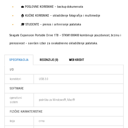
💼
POSLOVNE KORISNIKE
– backup dokumenata
🏠
KUĆNE KORISNIKE
– skladištenje fotografija i multimedije
🎓
STUDENTE
– prenos i arhiviranje podataka
Seagate Expansion Portable Drive 1TB – STKM1000400 kombinuje pouzdanost, brzinu i
prenosivost – savršen izbor za svakodnevno skladištenje podataka.
SPECIFIKACIJA
RECENZIJE (0)
WEB KREDIT
I/O
konektori
USB 3.0
SOFTWARE
operativni
podrška za Windows®, Mac®
sistem
FIZIČKE KARAKTERISTIKE
boja
crna