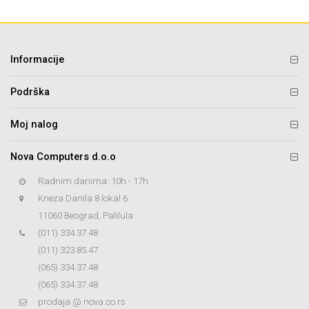
Informacije
Podrška
Moj nalog
Nova Computers d.o.o
Radnim danima: 10h - 17h
Kneza Danila 8 lokal 6
11060 Beograd, Palilula
(011) 334.37.48
(011) 323.85.47
(065) 334.37.48
(065) 334.37.48
prodaja @ nova.co.rs