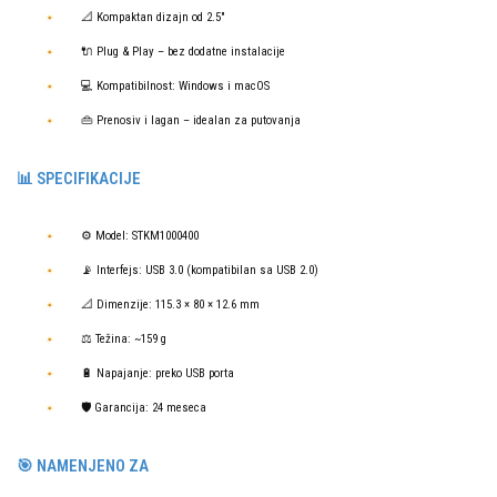
📐 Kompaktan dizajn od 2.5″
🔌 Plug & Play – bez dodatne instalacije
💻 Kompatibilnost: Windows i macOS
👜 Prenosiv i lagan – idealan za putovanja
📊 SPECIFIKACIJE
⚙️ Model: STKM1000400
📡 Interfejs: USB 3.0 (kompatibilan sa USB 2.0)
📐 Dimenzije: 115.3 × 80 × 12.6 mm
⚖️ Težina: ~159 g
🔋 Napajanje: preko USB porta
🛡️ Garancija: 24 meseca
🎯 NAMENJENO ZA