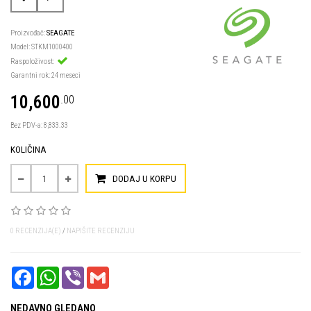
Proizvođač:
SEAGATE
Model: STKM1000400
Raspoloživost:
Garantni rok: 24 meseci
10,600
.00
Bez PDV-a: 8,833.33
KOLIČINA
DODAJ U KORPU
0 RECENZIJA(E)
/
NAPIŠITE RECENZIJU
FACEBOOK
WHATSAPP
VIBER
GMAIL
NEDAVNO GLEDANO