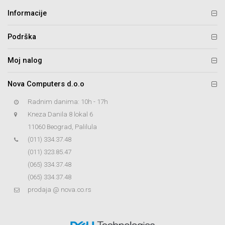
Informacije
Podrška
Moj nalog
Nova Computers d.o.o
Radnim danima: 10h - 17h
Kneza Danila 8 lokal 6
11060 Beograd, Palilula
(011) 334.37.48
(011) 323.85.47
(065) 334.37.48
(065) 334.37.48
prodaja @ nova.co.rs