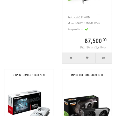
Proizvođač:
INNO3D
Model:
N50702-12D7-195064N
Raspoloživost:
87,500
.00
Bez PDV-a: 72,916.67
GIGABYTE RADEON RX 9070 XT
INNO3D GEFORCE RTX 5060 TI