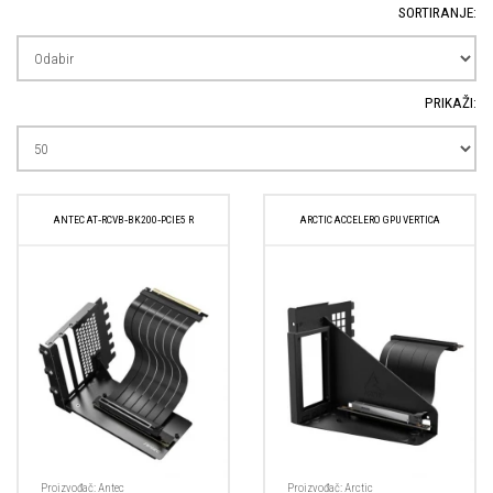
SORTIRANJE:
PRIKAŽI:
ANTEC AT‑RCVB‑BK200‑PCIE5 R
ARCTIC ACCELERO GPU VERTICA
Proizvođač:
Antec
Proizvođač:
Arctic