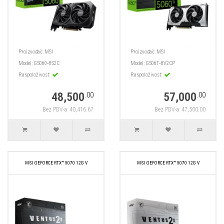
Proizvođač:
MSI
Proizvođač:
MSI
Model:
G5060‑8S2C
Model:
G506T‑8V2CP
Raspoloživost:
Raspoloživost:
48,500
57,000
.00
.00
Bez PDV-a: 40,416.67
Bez PDV-a: 47,500.00
MSI GEFORCE RTX™ 5070 12G V
MSI GEFORCE RTX™ 5070 12G V