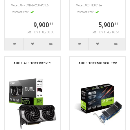
Model:
AT‑RCVB‑BK200‑PCIE5
Model:
ACOTH00012A
Raspoloživost:
Raspoloživost:
9,900
5,900
.00
.00
Bez PDV-a: 8,250.00
Bez PDV-a: 4,916.67
ASUS DUAL GEFORCE RTX™ 5070
ASUS GEFORCE® GT 1030 LOW P