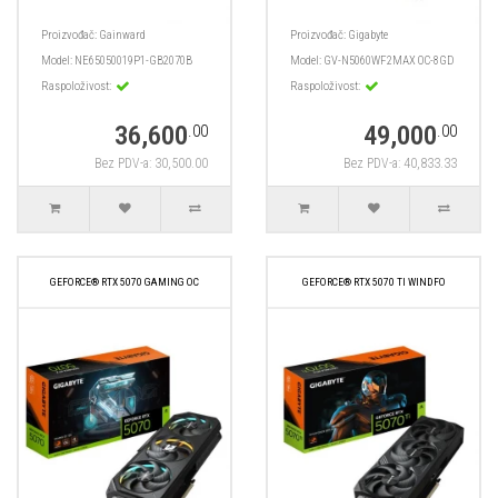
Proizvođač:
Gainward
Proizvođač:
Gigabyte
Model:
NE65050019P1-GB2070B
Model:
GV-N5060WF2MAX OC-8GD
Raspoloživost:
Raspoloživost:
36,600
49,000
.00
.00
Bez PDV-a: 30,500.00
Bez PDV-a: 40,833.33
GEFORCE® RTX 5070 GAMING OC
GEFORCE® RTX 5070 TI WINDFO