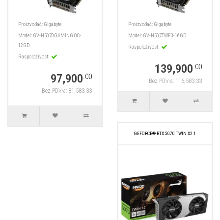
Proizvođač:
Gigabyte
Proizvođač:
Gigabyte
Model:
GV-N5070GAMING OC-
Model:
GV-N507TWF3-16GD
12GD
Raspoloživost:
Raspoloživost:
139,900
.00
97,900
.00
Bez PDV-a: 116,583.33
Bez PDV-a: 81,583.33
GEFORCE® RTX 5070 TWIN X2 1