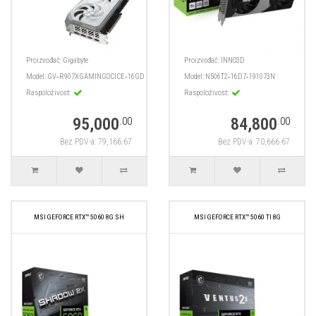
Proizvođač:
Gigabyte
Proizvođač:
INNO3D
Model:
GV‑R907XGAMINGOCICE‑16GD
Model:
N506T2‑16D7‑191073N
Raspoloživost:
Raspoloživost:
95,000
84,800
.00
.00
Bez PDV-a: 79,166.67
Bez PDV-a: 70,666.67
MSI GEFORCE RTX™ 5060 8G SH
MSI GEFORCE RTX™ 5060 TI 8G