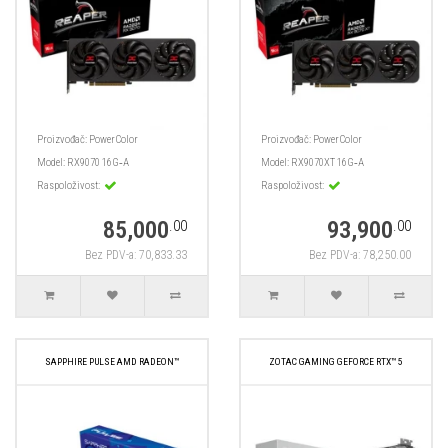
Proizvođač:
PowerColor
Proizvođač:
PowerColor
Model:
RX9070 16G‑A
Model:
RX9070XT 16G‑A
Raspoloživost:
Raspoloživost:
85,000
93,900
.00
.00
Bez PDV-a: 70,833.33
Bez PDV-a: 78,250.00
SAPPHIRE PULSE AMD RADEON™
ZOTAC GAMING GEFORCE RTX™ 5