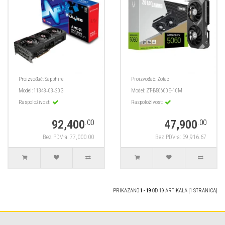
Proizvođač:
Sapphire
Proizvođač:
Zotac
Model:
11348‑03‑20G
Model:
ZT-B50600E-10M
Raspoloživost:
Raspoloživost:
92,400
47,900
.00
.00
Bez PDV-a: 77,000.00
Bez PDV-a: 39,916.67
PRIKAZANO
1 - 19
OD 19 ARTIKALA [1 STRANICA]