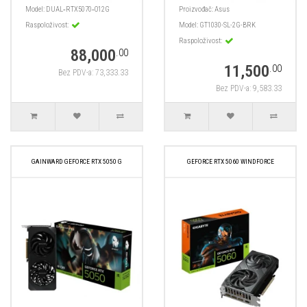
Model:
DUAL‑RTX5070‑O12G
Proizvođač:
Asus
Raspoloživost:
Model:
GT1030-SL-2G-BRK
Raspoloživost:
88,000
.00
11,500
.00
Bez PDV-a: 73,333.33
Bez PDV-a: 9,583.33
GAINWARD GEFORCE RTX 5050 G
GEFORCE RTX 5060 WINDFORCE