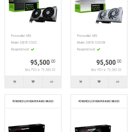
Proizvođač:
MSI
Proizvođač:
MSI
Model:
G5070‑12V2C
Model:
G5070‑12V2CW
Raspoloživost:
Raspoloživost:
95,500
95,500
.00
.00
Bez PDV-a: 79,583.33
Bez PDV-a: 79,583.33
POWERCOLOR REAPER AMD RADEO
POWERCOLOR REAPER AMD RADEO