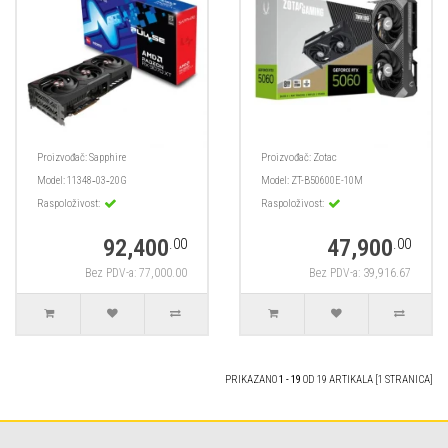
Proizvođač:
Sapphire
Proizvođač:
Zotac
Model:
11348‑03‑20G
Model:
ZT-B50600E-10M
Raspoloživost:
Raspoloživost:
92,400
47,900
.00
.00
Bez PDV-a: 77,000.00
Bez PDV-a: 39,916.67
PRIKAZANO
1 - 19
OD 19 ARTIKALA [1 STRANICA]