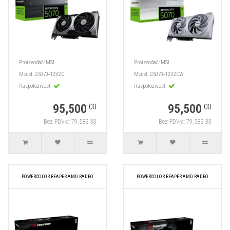
Proizvođač:
MSI
Proizvođač:
MSI
Model:
G5070‑12V2C
Model:
G5070‑12V2CW
Raspoloživost:
Raspoloživost:
95,500
95,500
.00
.00
Bez PDV-a: 79,583.33
Bez PDV-a: 79,583.33
POWERCOLOR REAPER AMD RADEO
POWERCOLOR REAPER AMD RADEO