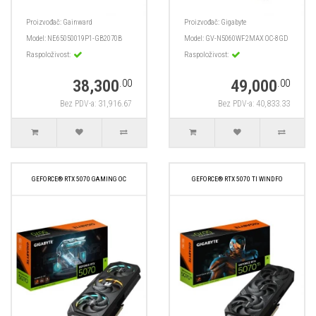
Proizvođač:
Gainward
Proizvođač:
Gigabyte
Model:
NE65050019P1-GB2070B
Model:
GV-N5060WF2MAX OC-8GD
Raspoloživost:
Raspoloživost:
38,300
49,000
.00
.00
Bez PDV-a: 31,916.67
Bez PDV-a: 40,833.33
GEFORCE® RTX 5070 GAMING OC
GEFORCE® RTX 5070 TI WINDFO