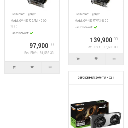
Proizvođač:
Gigabyte
Proizvođač:
Gigabyte
Model:
GV-N5070GAMING OC-
Model:
GV-N507TWF3-16GD
12GD
Raspoloživost:
Raspoloživost:
139,900
.00
97,900
.00
Bez PDV-a: 116,583.33
Bez PDV-a: 81,583.33
GEFORCE® RTX 5070 TWIN X2 1