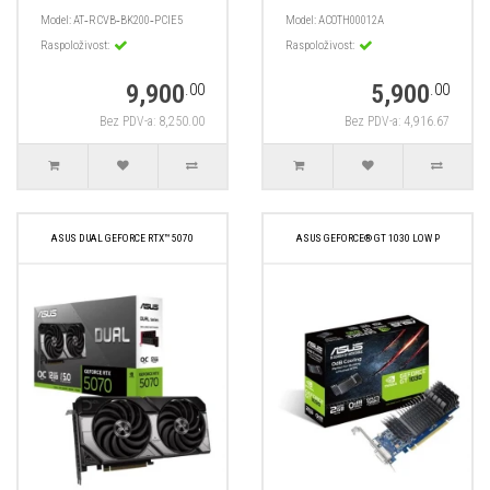
Model:
AT‑RCVB‑BK200‑PCIE5
Model:
ACOTH00012A
Raspoloživost:
Raspoloživost:
9,900
5,900
.00
.00
Bez PDV-a: 8,250.00
Bez PDV-a: 4,916.67
ASUS DUAL GEFORCE RTX™ 5070
ASUS GEFORCE® GT 1030 LOW P