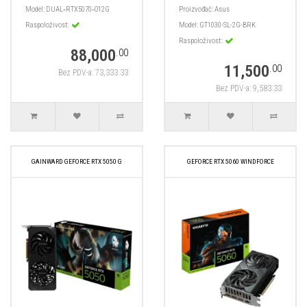
Model:
DUAL‑RTX5070‑O12G
Proizvođač:
Asus
Raspoloživost:
Model:
GT1030-SL-2G-BRK
Raspoloživost:
88,000
.00
11,500
.00
Bez PDV-a: 73,333.33
Bez PDV-a: 9,583.33
GAINWARD GEFORCE RTX 5050 G
GEFORCE RTX 5060 WINDFORCE