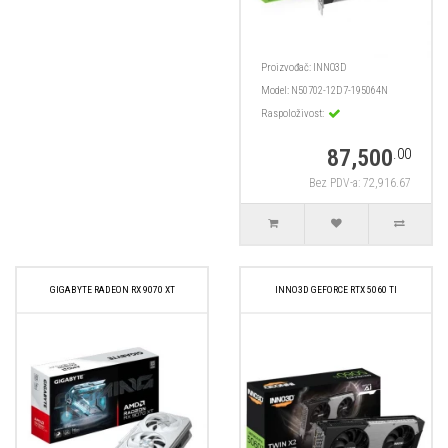
Proizvođač:
INNO3D
Model:
N50702-12D7-195064N
Raspoloživost:
87,500
.00
Bez PDV-a: 72,916.67
GIGABYTE RADEON RX 9070 XT
INNO3D GEFORCE RTX 5060 TI