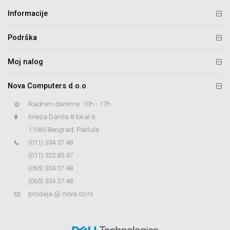
Informacije
Podrška
Moj nalog
Nova Computers d.o.o
Radnim danima: 10h - 17h
Kneza Danila 8 lokal 6
11060 Beograd, Palilula
(011) 334.37.48
(011) 323.85.47
(065) 334.37.48
(065) 334.37.48
prodaja @ nova.co.rs