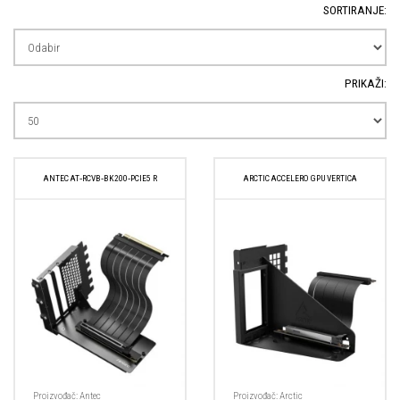
SORTIRANJE:
PRIKAŽI:
ANTEC AT‑RCVB‑BK200‑PCIE5 R
ARCTIC ACCELERO GPU VERTICA
Proizvođač:
Antec
Proizvođač:
Arctic