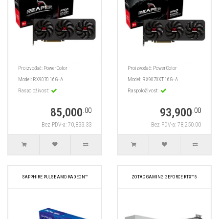
Proizvođač:
PowerColor
Proizvođač:
PowerColor
Model:
RX9070 16G‑A
Model:
RX9070XT 16G‑A
Raspoloživost:
Raspoloživost:
85,000
93,900
.00
.00
Bez PDV-a: 70,833.33
Bez PDV-a: 78,250.00
SAPPHIRE PULSE AMD RADEON™
ZOTAC GAMING GEFORCE RTX™ 5