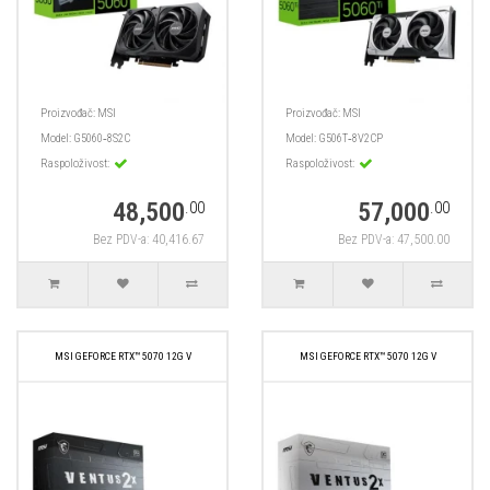
Proizvođač:
MSI
Proizvođač:
MSI
Model:
G5060‑8S2C
Model:
G506T‑8V2CP
Raspoloživost:
Raspoloživost:
48,500
57,000
.00
.00
Bez PDV-a: 40,416.67
Bez PDV-a: 47,500.00
MSI GEFORCE RTX™ 5070 12G V
MSI GEFORCE RTX™ 5070 12G V