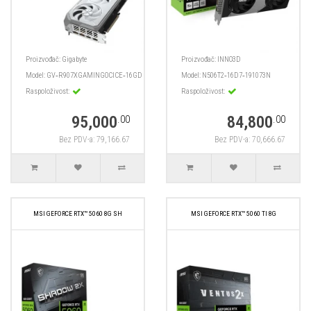
Proizvođač:
Gigabyte
Proizvođač:
INNO3D
Model:
GV‑R907XGAMINGOCICE‑16GD
Model:
N506T2‑16D7‑191073N
Raspoloživost:
Raspoloživost:
95,000
84,800
.00
.00
Bez PDV-a: 79,166.67
Bez PDV-a: 70,666.67
MSI GEFORCE RTX™ 5060 8G SH
MSI GEFORCE RTX™ 5060 TI 8G