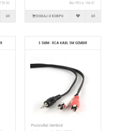
 750.00
Bez PDV-a: 166.67
DODAJ U KORPU
IR
3.5MM - RCA KABL 5M GEMBIR
Proizvođač
Gembird