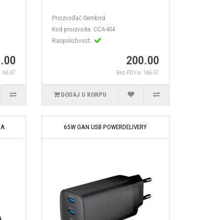
Proizvođač
Gembird
Kod proizvoda:
CCA-404
Raspoloživost:
.00
200.00
: 66.67
Bez PDV-a: 166.67
DODAJ U KORPU
SA
65W GAN USB POWERDELIVERY