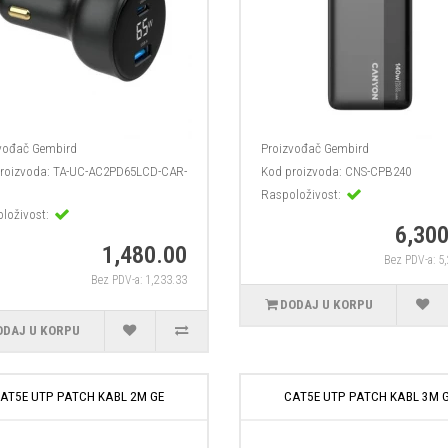
vođač
Gembird
Proizvođač
Gembird
roizvoda:
TA-UC-AC2PD65LCD-CAR-
Kod proizvoda:
CNS-CPB240
Raspoloživost:
loživost:
6,300
1,480.00
Bez PDV-a: 5
Bez PDV-a: 1,233.33
DODAJ U KORPU
ODAJ U KORPU
AT5E UTP PATCH KABL 2M GE
CAT5E UTP PATCH KABL 3M 