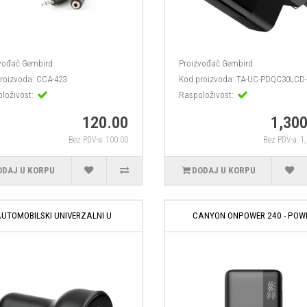
vođač
Gembird
Proizvođač
Gembird
roizvoda:
CCA-423
Kod proizvoda:
TA-UC-PDQC30LCD-
loživost:
Raspoloživost:
120.00
1,300
Bez PDV-a: 100.00
Bez PDV-a: 1
ODAJ U KORPU
DODAJ U KORPU
UTOMOBILSKI UNIVERZALNI U
CANYON ONPOWER 240 - POW