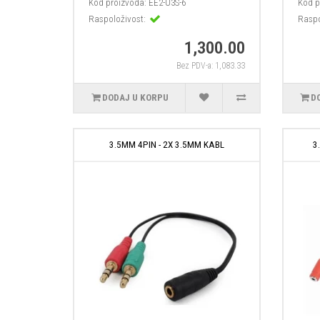
Kod proizvoda:
EE2-U3S-6
Kod p
Raspoloživost:
Raspo
1,300.00
Bez PDV-a: 1,083.33
DODAJ U KORPU
D
3.5MM 4PIN - 2X 3.5MM KABL
3