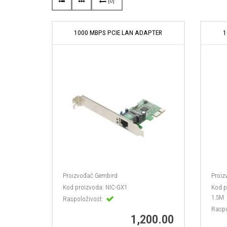
[0]
1000 MBPS PCIE LAN ADAPTER
1
Proizvođač
Gembird
Proiz
Kod proizvoda:
NIC-GX1
Kod p
1.5M
Raspoloživost:
Raspo
1,200.00