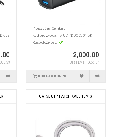
Proizvođač
Gembird
BK-02
Kod proizvoda:
TA-UC-PDQC65-01-BK
Raspoloživost:
.00
2,000.00
,083.33
Bez PDV-a: 1,666.67
DODAJ U KORPU
ER
CAT5E UTP PATCH KABL 15M G