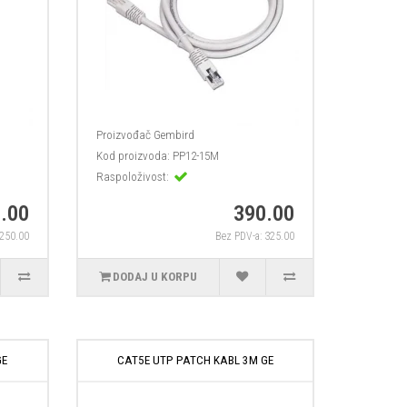
Proizvođač
Gembird
Kod proizvoda:
PP12-15M
Raspoloživost:
.00
390.00
,250.00
Bez PDV-a: 325.00
DODAJ U KORPU
GE
CAT5E UTP PATCH KABL 3M GE