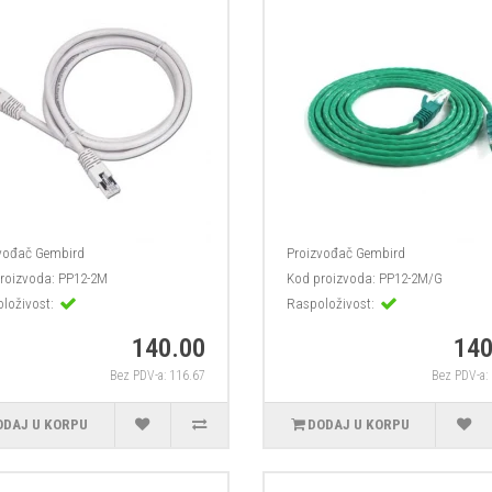
vođač
Gembird
Proizvođač
Gembird
roizvoda:
PP12-2M
Kod proizvoda:
PP12-2M/G
loživost:
Raspoloživost:
140.00
140
Bez PDV-a: 116.67
Bez PDV-a:
ODAJ U KORPU
DODAJ U KORPU