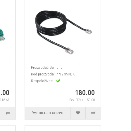
Proizvođač
Gembird
Kod proizvoda:
PP12-3M/BK
Raspoloživost:
.00
180.00
 116.67
Bez PDV-a: 150.00
DODAJ U KORPU