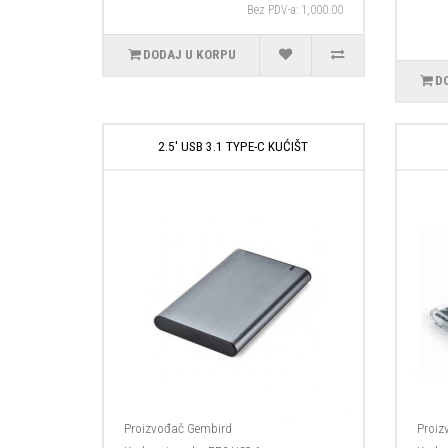
Bez PDV-a: 1,000.00
DODAJ U KORPU
D
2.5' USB 3.1 TYPE-C KUĆIŠT
Proizvođač
Gembird
Proiz