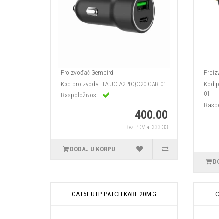
Proizvođač
Gembird
Proiz
Kod proizvoda:
TA-UC-A2PDQC20-CAR-01
Kod p
01
Raspoloživost:
Raspo
400.00
Bez PDV-a: 333.33
DODAJ U KORPU
D
CAT5E UTP PATCH KABL 20M G
C