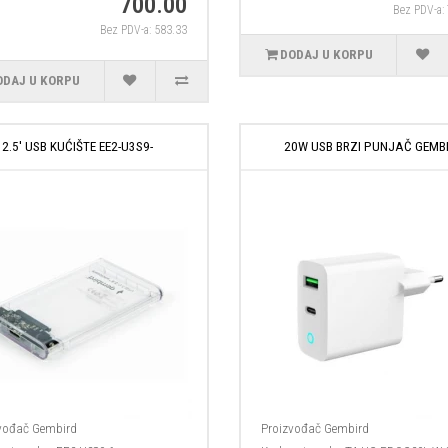
700.00
Bez PDV-a:
Bez PDV-a: 583.33
DODAJ U KORPU
ODAJ U KORPU
2.5' USB KUĆIŠTE EE2-U3S9-
20W USB BRZI PUNJAČ GEMB
vođač
Gembird
Proizvođač
Gembird