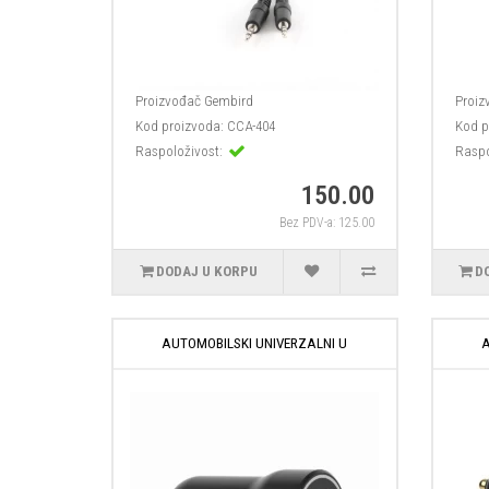
Proizvođač
Gembird
Proiz
Kod proizvoda:
CCA-404
Kod p
Raspoloživost:
Raspo
150.00
Bez PDV-a: 125.00
DODAJ U KORPU
D
AUTOMOBILSKI UNIVERZALNI U
A