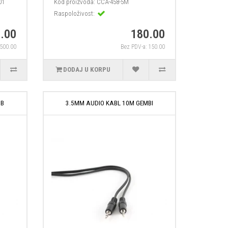
01
Kod proizvoda:
CCA-458-5M
Raspoloživost:
.00
180.00
 500.00
Bez PDV-a: 150.00
DODAJ U KORPU
MB
3.5MM AUDIO KABL 10M GEMBI