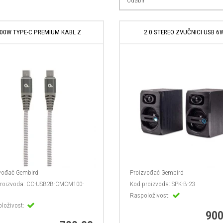
00W TYPE-C PREMIUM KABL Z
2.0 STEREO ZVUČNICI USB 6
vođač
Gembird
Proizvođač
Gembird
roizvoda:
CC-USB2B-CMCM100-
Kod proizvoda:
SPK-B-23
Raspoloživost:
loživost:
900