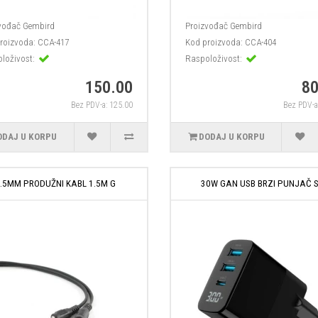
vođač
Gembird
Proizvođač
Gembird
roizvoda:
CCA-417
Kod proizvoda:
CCA-404
loživost:
Raspoloživost:
150.00
80
Bez PDV-a: 125.00
Bez PDV-a
ODAJ U KORPU
DODAJ U KORPU
.5MM PRODUŽNI KABL 1.5M G
30W GAN USB BRZI PUNJAČ 