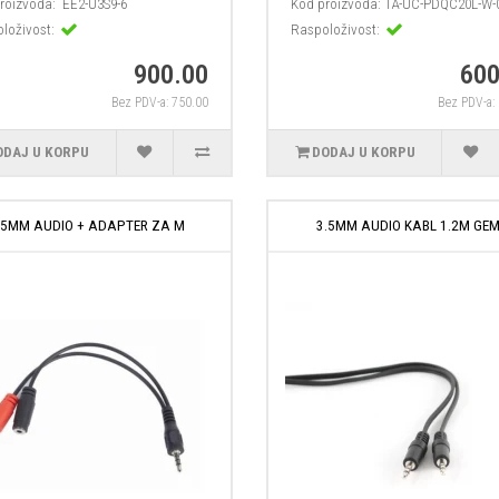
roizvoda:
EE2-U3S9-6
Kod proizvoda:
TA-UC-PDQC20L-W-
loživost:
Raspoloživost:
900.00
600
Bez PDV-a: 750.00
Bez PDV-a:
ODAJ U KORPU
DODAJ U KORPU
.5MM AUDIO + ADAPTER ZA M
3.5MM AUDIO KABL 1.2M GE