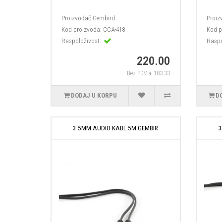
Proizvođač
Gembird
Proiz
Kod proizvoda:
CCA-418
Kod p
Raspoloživost:
Raspo
220.00
Bez PDV-a: 183.33
DODAJ U KORPU
D
3.5MM AUDIO KABL 5M GEMBIR
3