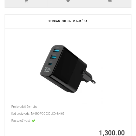
30W GAN USB BRZI PUNJAČ SA
Proizvođač
Gembird
Kod proizvoda:
TA-UC-PDQC30LCD-BK-02
Raspoloživost:
1,300.00