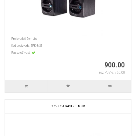
Proizvođač
Gembird
Kod proizvoda:
SPK-B-23
Raspoloživost:
900.00
Bez PDV-a: 750.00
2.5' - 3.5' ADAPTER GEMBIR