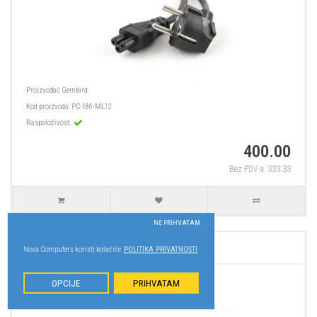
Proizvođač
Gembird
Kod proizvoda:
PC-186-ML12
Raspoloživost:
400.00
Bez PDV-a: 333.33
NE PRIHVATAM
DISPLAYPORT - DVI ADAPTER
Nova Computers koristi kolačiće
POLITIKA PRIVATNOSTI
OPCIJE
PRIHVATAM