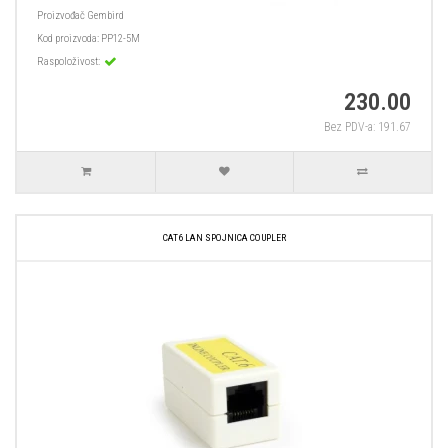
Proizvođač
Gembird
Kod proizvoda:
PP12-5M
Raspoloživost:
230.00
Bez PDV-a: 191.67
CAT6 LAN SPOJNICA COUPLER