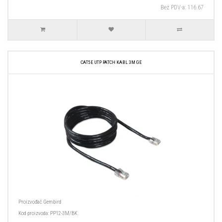
Bez PDV-a: 116.67
CAT5E UTP PATCH KABL 3M GE
Proizvođač
Gembird
Kod proizvoda:
PP12-3M/BK