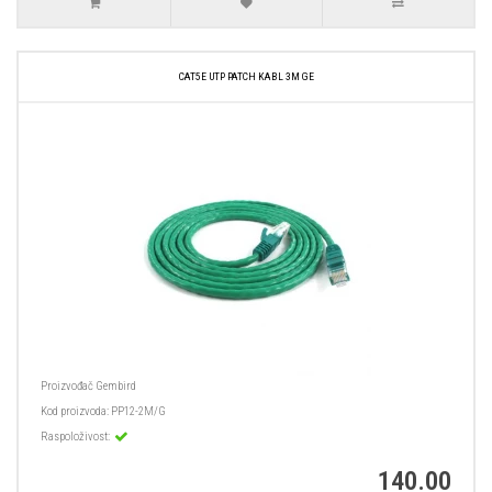
CAT5E UTP PATCH KABL 3M GE
Proizvođač
Gembird
Kod proizvoda:
PP12-2M/G
Raspoloživost:
140.00