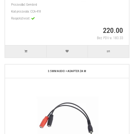
Proizvođač
Gembird
Kod proizvoda:
CCA-418
Raspoloživost:
220.00
Bez PDV-a: 183.33
3.5MM AUDIO + ADAPTER ZA M