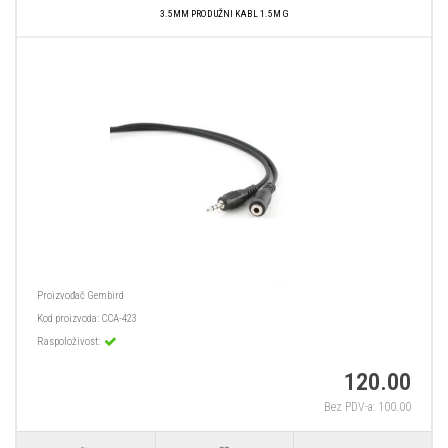
3.5MM PRODUŽNI KABL 1.5M G
Proizvođač
Gembird
Kod proizvoda:
CCA-423
Raspoloživost:
120.00
Bez PDV-a: 100.00