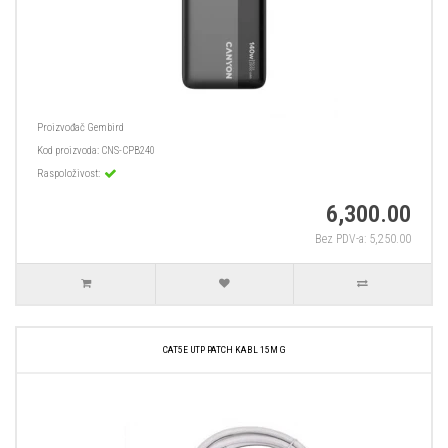
Proizvođač
Gembird
Kod proizvoda:
CNS-CPB240
Raspoloživost:
6,300.00
Bez PDV-a: 5,250.00
CAT5E UTP PATCH KABL 15M G