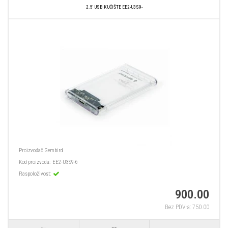
2.5' USB KUĆIŠTE EE2-U3S9-
Proizvođač
Gembird
Kod proizvoda:
EE2-U3S9-6
Raspoloživost:
900.00
Bez PDV-a: 750.00