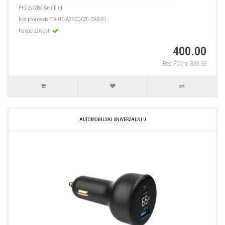
Proizvođač
Gembird
Kod proizvoda:
TA-UC-A2PDQC20-CAR-01
Raspoloživost:
400.00
Bez PDV-a: 333.33
AUTOMOBILSKI UNIVERZALNI U