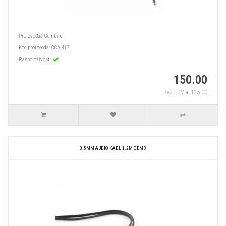
Proizvođač
Gembird
Kod proizvoda:
CCA-417
Raspoloživost:
150.00
Bez PDV-a: 125.00
3.5MM AUDIO KABL 1.2M GEMB