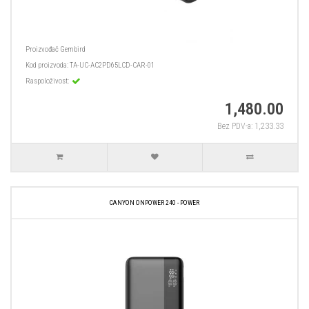
Proizvođač
Gembird
Kod proizvoda:
TA-UC-AC2PD65LCD-CAR-01
Raspoloživost:
1,480.00
Bez PDV-a: 1,233.33
CANYON ONPOWER 240 - POWER