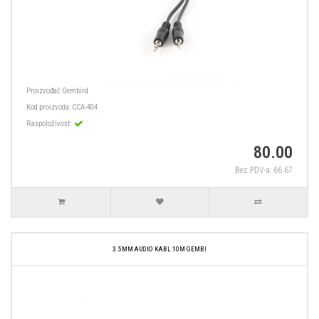
Proizvođač
Gembird
Kod proizvoda:
CCA-404
Raspoloživost:
80.00
Bez PDV-a: 66.67
3.5MM AUDIO KABL 10M GEMBI