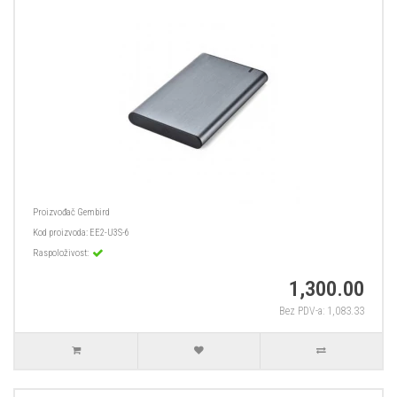
Proizvođač
Gembird
Kod proizvoda:
EE2-U3S-6
Raspoloživost:
1,300.00
Bez PDV-a: 1,083.33