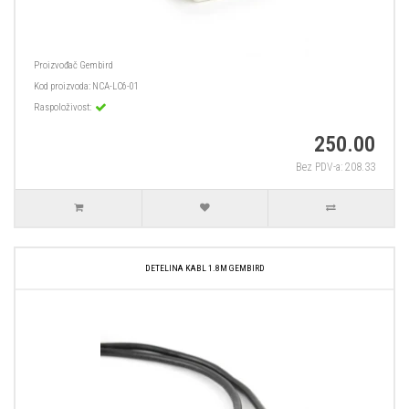
Proizvođač
Gembird
Kod proizvoda:
NCA-LC6-01
Raspoloživost:
250.00
Bez PDV-a: 208.33
DETELINA KABL 1.8M GEMBIRD