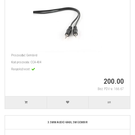
Proizvođač
Gembird
Kod proizvoda:
CCA-404
Raspoloživost:
200.00
Bez PDV-a: 166.67
3.5MM AUDIO KABL 5M GEMBIR