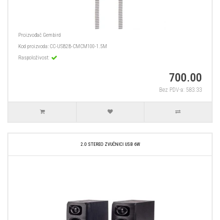
Proizvođač
Gembird
Kod proizvoda:
CC-USB2B-CMCM100-1.5M
Raspoloživost:
700.00
Bez PDV-a: 583.33
2.0 STEREO ZVUČNICI USB 6W