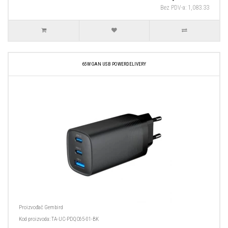
Bez PDV-a: 1,083.33
65W GAN USB POWERDELIVERY
Proizvođač
Gembird
Kod proizvoda:
TA-UC-PDQC65-01-BK