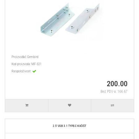
Proizvođač
Gembird
Kod proizvoda:
MF-321
Raspoloživost:
200.00
Bez PDV-a: 166.67
2.5' USB 3.1 TYPE-C KUĆIŠT