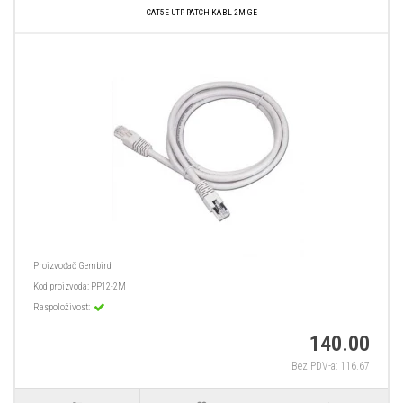
CAT5E UTP PATCH KABL 2M GE
Proizvođač
Gembird
Kod proizvoda:
PP12-2M
Raspoloživost:
140.00
Bez PDV-a: 116.67