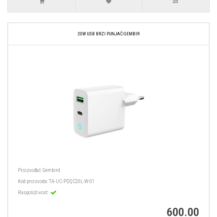
20W USB BRZI PUNJAČ GEMBIR
Proizvođač
Gembird
Kod proizvoda:
TA-UC-PDQC20L-W-01
Raspoloživost:
600.00