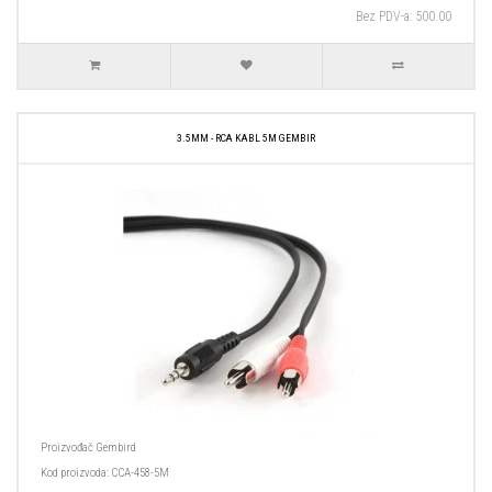
Bez PDV-a: 500.00
3.5MM - RCA KABL 5M GEMBIR
Proizvođač
Gembird
Kod proizvoda:
CCA-458-5M