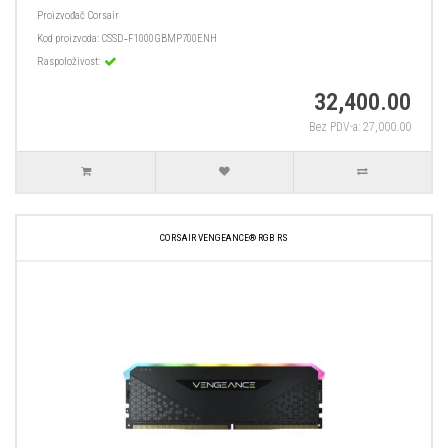
Proizvođač
Corsair
Kod proizvoda:
CSSD‑F1000GBMP700ENH
Raspoloživost:
32,400.00
Bez PDV-a: 27,000.00
CORSAIR VENGEANCE® RGB RS