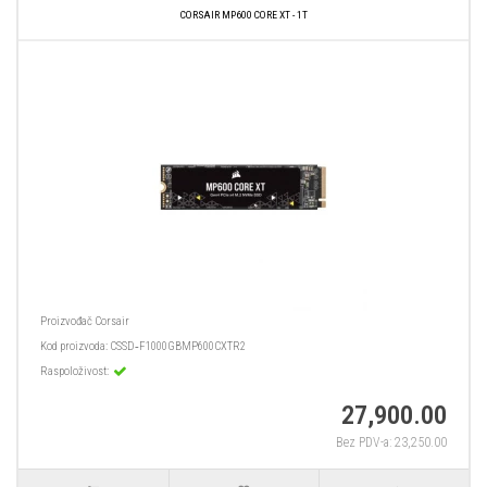
CORSAIR MP600 CORE XT - 1T
Proizvođač
Corsair
Kod proizvoda:
CSSD‑F1000GBMP600CXTR2
Raspoloživost:
27,900.00
Bez PDV-a: 23,250.00