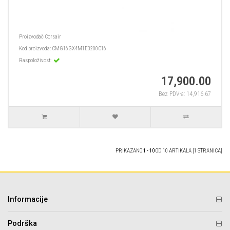
Proizvođač
Corsair
Kod proizvoda:
CMG16GX4M1E3200C16
Raspoloživost:
17,900.00
Bez PDV-a: 14,916.67
PRIKAZANO
1 - 10
OD 10 ARTIKALA [1 STRANICA]
Informacije
Podrška