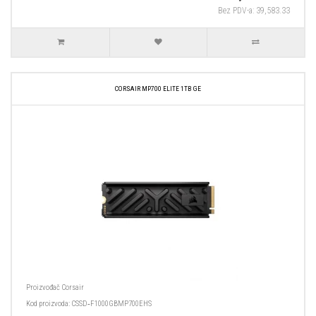
Bez PDV-a: 39,583.33
CORSAIR MP700 ELITE 1TB GE
Proizvođač
Corsair
Kod proizvoda:
CSSD‑F1000GBMP700EHS