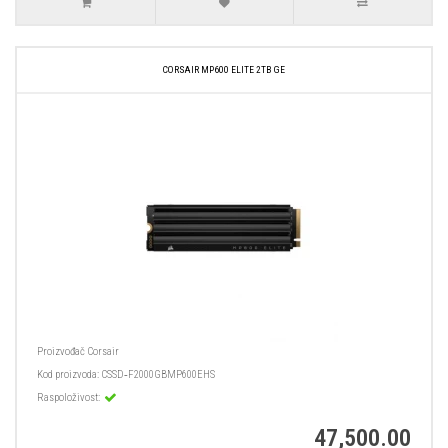
CORSAIR MP600 ELITE 2TB GE
Proizvođač
Corsair
Kod proizvoda:
CSSD‑F2000GBMP600EHS
Raspoloživost:
47,500.00