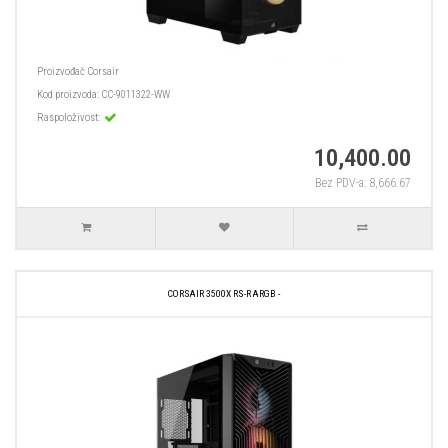
Proizvođač
Corsair
Kod proizvoda:
CC-9011322-WW
Raspoloživost:
10,400.00
Bez PDV-a: 8,666.67
CORSAIR 3500X RS-R ARGB -