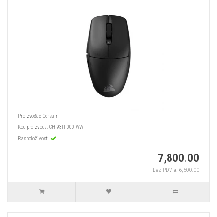
Proizvođač
Corsair
Kod proizvoda:
CH-931F000-WW
Raspoloživost:
7,800.00
Bez PDV-a: 6,500.00