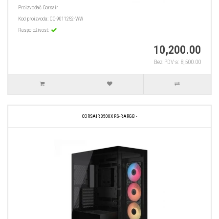
Proizvođač
Corsair
Kod proizvoda:
CC-9011252-WW
Raspoloživost:
10,200.00
Bez PDV-a: 8,500.00
CORSAIR 3500X RS-R ARGB -