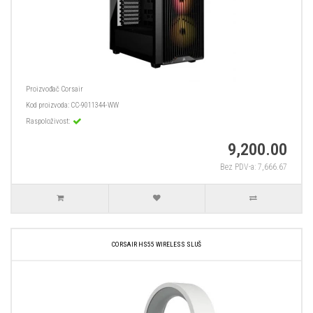
Proizvođač
Corsair
Kod proizvoda:
CC-9011344-WW
Raspoloživost:
9,200.00
Bez PDV-a: 7,666.67
CORSAIR HS55 WIRELESS SLUŠ