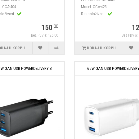
:
CCA-404
Model:
CCA-423
loživost:
Raspoloživost:
150
1
.00
Bez PDV-a: 125.00
Bez PDV-a:
ODAJ U KORPU
DODAJ U KORPU
5W GAN USB POWERDELIVERY B
65W GAN USB POWERDELIVERY