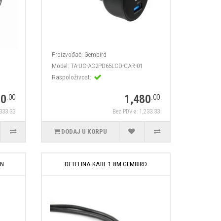
Proizvođač:
Gembird
Model:
TA-UC-AC2PD65LCD-CAR-01
Raspoloživost:
00
1,480
.00
.00
 333.33
Bez PDV-a: 1,233.33
DODAJ U KORPU
EN
DETELINA KABL 1.8M GEMBIRD