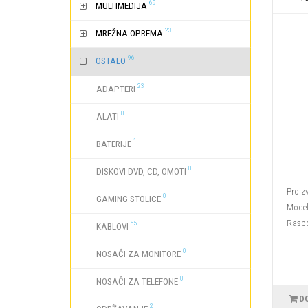
69
MULTIMEDIJA
23
MREŽNA OPREMA
96
OSTALO
23
ADAPTERI
0
ALATI
1
BATERIJE
0
DISKOVI DVD, CD, OMOTI
Proiz
0
GAMING STOLICE
Model
Raspo
55
KABLOVI
0
NOSAČI ZA MONITORE
0
NOSAČI ZA TELEFONE
D
2