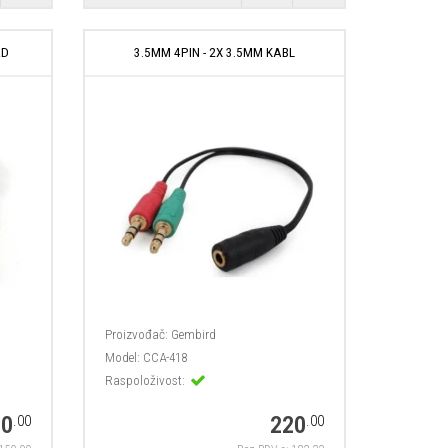
RD
3.5MM 4PIN - 2X 3.5MM KABL
Proizvođač:
Gembird
Model:
CCA-418
Raspoloživost:
80
220
.00
.00