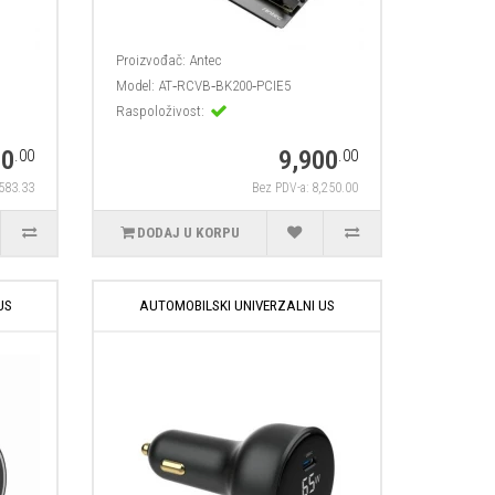
Proizvođač:
Antec
Model:
AT‑RCVB‑BK200‑PCIE5
Raspoloživost:
00
9,900
.00
.00
,583.33
Bez PDV-a: 8,250.00
DODAJ U KORPU
US
AUTOMOBILSKI UNIVERZALNI US