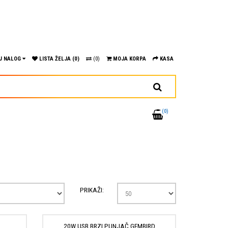
J NALOG
LISTA ŽELJA (0)
(0)
MOJA KORPA
KASA
(0)
PRIKAŽI:
D
20W USB BRZI PUNJAČ GEMBIRD