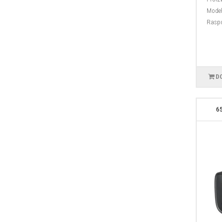
Model
Raspo
D
6