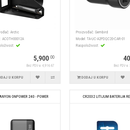
vođač:
Arctic
Proizvođač:
Gembird
:
ACOTH00012A
Model:
TA-UC-A2PDQC20-CAR-01
loživost:
Raspoloživost:
5,900
4
.00
Bez PDV-a: 4,916.67
Bez PDV-a:
ODAJ U KORPU
DODAJ U KORPU
ANYON ONPOWER 240 - POWER
CR2032 LITIJUM BATERIJA R