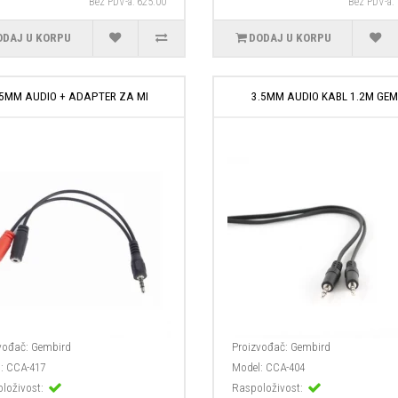
Bez PDV-a: 625.00
Bez PDV-a:
ODAJ U KORPU
DODAJ U KORPU
.5MM AUDIO + ADAPTER ZA MI
3.5MM AUDIO KABL 1.2M GEM
vođač:
Gembird
Proizvođač:
Gembird
:
CCA-417
Model:
CCA-404
loživost:
Raspoloživost: