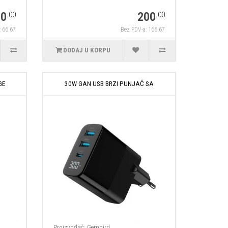
80
200
.00
.00
: 66.67
Bez PDV-a: 166.67
DODAJ U KORPU
GE
30W GAN USB BRZI PUNJAČ SA
Proizvođač:
Gembird