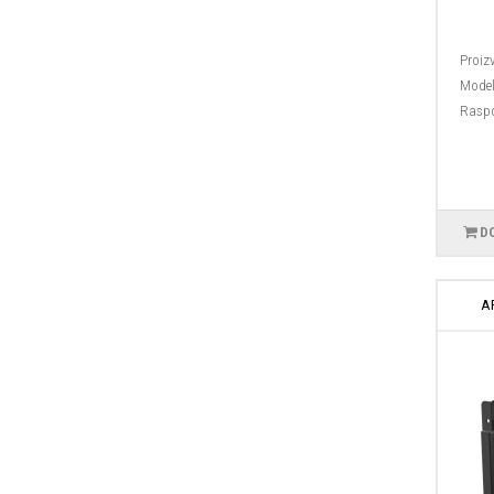
Proiz
Model
Raspo
D
A