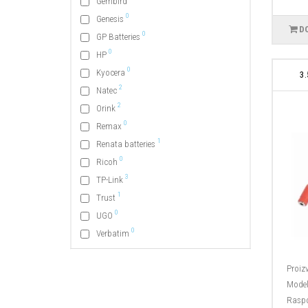
Gembird
0
Genesis
D
0
GP Batteries
0
HP
0
Kyocera
3
2
Natec
2
Orink
0
Remax
1
Renata batteries
0
Ricoh
3
TP-Link
1
Trust
0
UGO
0
Verbatim
Proiz
Model
Raspo