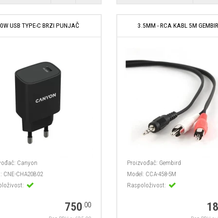
0W USB TYPE-C BRZI PUNJAČ
3.5MM - RCA KABL 5M GEMBI
vođač:
Canyon
Proizvođač:
Gembird
:
CNE-CHA20B02
Model:
CCA-458-5M
loživost:
Raspoloživost:
750
1
.00