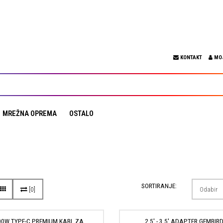
KONTAKT
MO
MREŽNA OPREMA
OSTALO
SORTIRANJE:
[0]
00W TYPE-C PREMIUM KABL ZA
2.5' - 3.5' ADAPTER GEMBIR