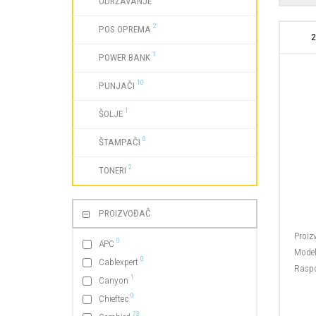
ODRŽAVANJE
2
POS OPREMA
2
1
POWER BANK
10
PUNJAČI
1
ŠOLJE
0
ŠTAMPAČI
2
TONERI
PROIZVOĐAČ
Proiz
0
APC
Model
0
Cablexpert
Raspo
1
Canyon
0
Chieftec
73