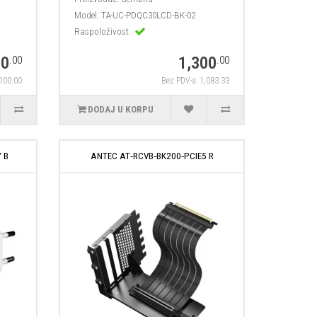
Model:
TA-UC-PDQC30LCD-BK-02
Raspoloživost:
20
1,300
.00
.00
 100.00
Bez PDV-a: 1,083.33
DODAJ U KORPU
 B
ANTEC AT‑RCVB‑BK200‑PCIE5 R