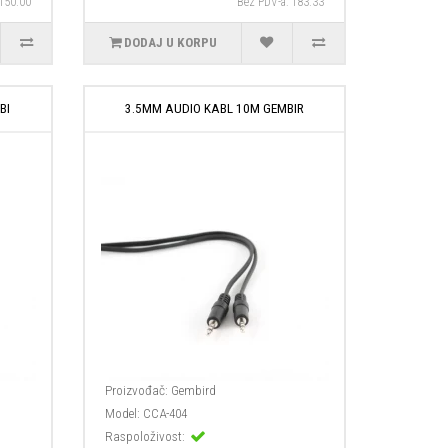
 150.00
Bez PDV-a: 183.33
DODAJ U KORPU
BI
3.5MM AUDIO KABL 10M GEMBIR
Proizvođač:
Gembird
Model:
CCA-404
Raspoloživost: