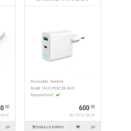
Proizvođač:
Gembird
Model:
TA-UC-PDQC20L-W-01
Raspoloživost:
00
600
.00
.00
 166.67
Bez PDV-a: 500.00
DODAJ U KORPU