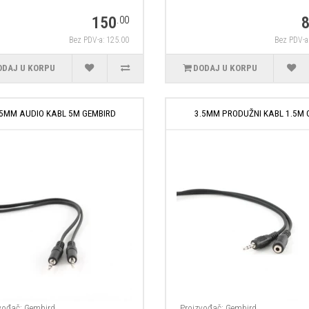
150
.00
Bez PDV-a: 125.00
Bez PDV-a
ODAJ U KORPU
DODAJ U KORPU
.5MM AUDIO KABL 5M GEMBIRD
3.5MM PRODUŽNI KABL 1.5M 
vođač:
Gembird
Proizvođač:
Gembird