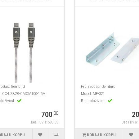
vođač:
Gembird
Proizvođač:
Gembird
:
CC-USB2B-CMCM100-1.5M
Model:
MF-321
loživost:
Raspoloživost:
700
2
.00
Bez PDV-a: 583.33
Bez PDV-a:
ODAJ U KORPU
DODAJ U KORPU