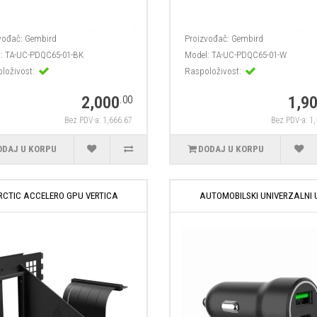
vođač:
Gembird
Proizvođač:
Gembird
:
TA-UC-PDQC65-01-BK
Model:
TA-UC-PDQC65-01-W
loživost:
Raspoloživost:
2,000
1,9
.00
Bez PDV-a: 1,666.67
Bez PDV-a: 1
ODAJ U KORPU
DODAJ U KORPU
RCTIC ACCELERO GPU VERTICA
AUTOMOBILSKI UNIVERZALNI 