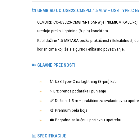
🔌 GEMBIRD CC‑USB2S‑CM8PM‑1.5M‑W – USB TYPE‑C NA
GEMBIRD CC‑USB2S‑CM8PM‑1.5M‑W
je
PREMIUM KABL
koj
uređaja preko Lightning (8‑pin) konektora.
Kabl dužine
1.5 METARA
pruža praktičnost i fleksibilnost, 
korisnicima koji žele sigurno i efikasno povezivanje.
🔑 GLAVNE PREDNOSTI
🔌 USB Type‑C na Lightning (8‑pin) kabl
⚡ Brz prenos podataka i punjenje
📏 Dužina: 1.5 m – praktično za svakodnevnu upotr
🎨 Premium bela boja
💼 Pogodno za kućnu i poslovnu upotrebu
📊 SPECIFIKACIJE