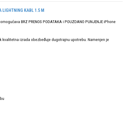
 LIGHTNING KABL 1.5 M
i omogućava
BRZ PRENOS PODATAKA
i
POUZDANO PUNJENJE
iPhone
dok kvalitetna izrada obezbeđuje dugotrajnu upotrebu. Namenjen je
ebu