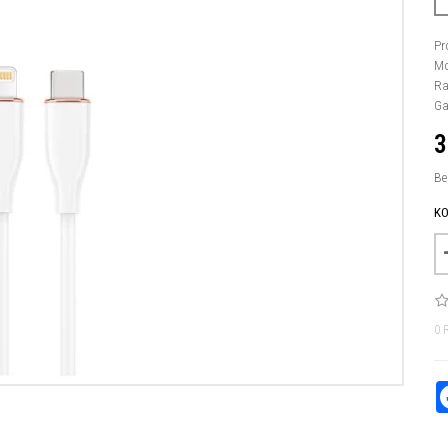
Pr
Mo
Ra
Ga
3
Be
KO
0 