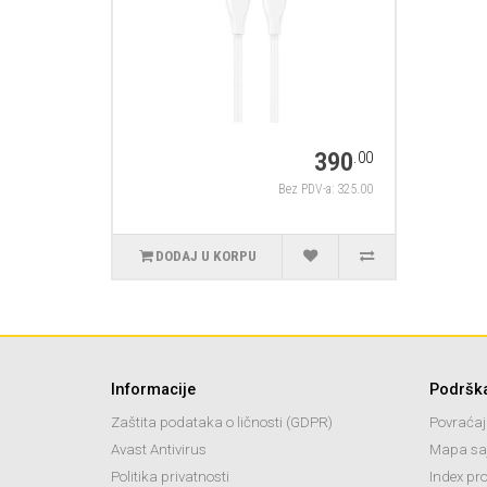
390
.00
Bez PDV-a: 325.00
DODAJ U KORPU
Informacije
Podršk
Zaštita podataka o ličnosti (GDPR)
Povraćaj
Avast Antivirus
Mapa sa
Politika privatnosti
Index pr