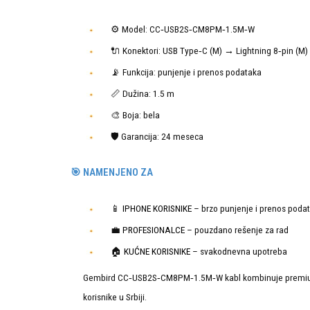
⚙️ Model: CC‑USB2S‑CM8PM‑1.5M‑W
🔌 Konektori: USB Type‑C (M) → Lightning 8‑pin (M)
📡 Funkcija: punjenje i prenos podataka
📏 Dužina: 1.5 m
🎨 Boja: bela
🛡️ Garancija: 24 meseca
🎯 NAMENJENO ZA
📱
IPHONE KORISNIKE
– brzo punjenje i prenos poda
💼
PROFESIONALCE
– pouzdano rešenje za rad
🏠
KUĆNE KORISNIKE
– svakodnevna upotreba
Gembird CC‑USB2S‑CM8PM‑1.5M‑W kabl kombinuje premium kv
korisnike u Srbiji.