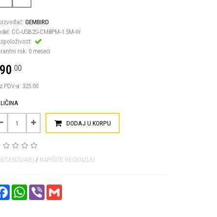
oizvođač:
GEMBIRD
del: CC‑USB2S‑CM8PM‑1.5M‑W
spoloživost:
rantni rok: 0 meseci
90
.00
z PDV-a: 325.00
LIČINA
DODAJ U KORPU
RECENZIJA(E)
/
NAPIŠITE RECENZIJU
FACEBOOK
WHATSAPP
VIBER
GMAIL