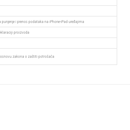
a punjenje i prenos podataka na iPhone-iPad uređajima
klaraciji proizvoda
osnovu zakona o zaštiti potrošača