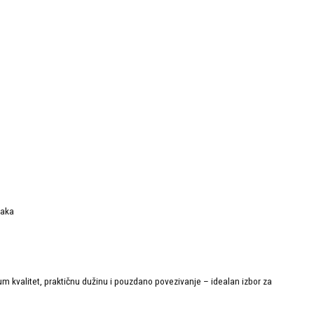
taka
alitet, praktičnu dužinu i pouzdano povezivanje – idealan izbor za