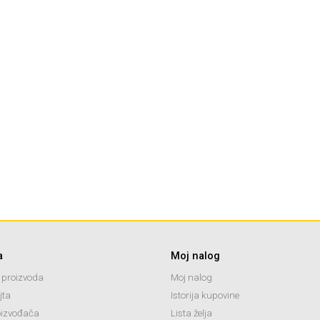
a
Moj nalog
 proizvoda
Moj nalog
jta
Istorija kupovine
oizvođača
Lista želja