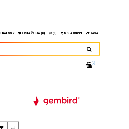
J NALOG
LISTA ŽELJA (0)
(0)
MOJA KORPA
KASA
(0)