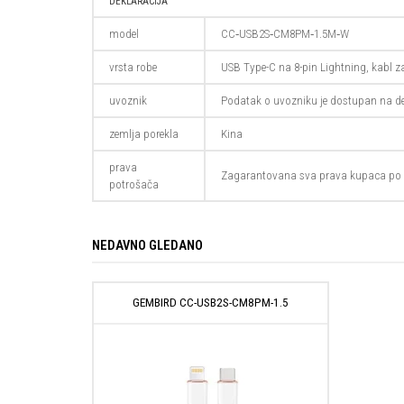
DEKLARACIJA
model
CC‑USB2S‑CM8PM‑1.5M‑W
vrsta robe
USB Type-C na 8-pin Lightning, kabl z
uvoznik
Podatak o uvozniku je dostupan na de
zemlja porekla
Kina
prava
Zagarantovana sva prava kupaca po 
potrošača
NEDAVNO GLEDANO
GEMBIRD CC-USB2S-CM8PM-1.5