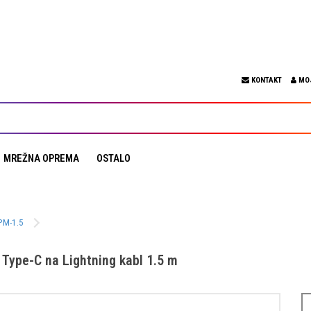
KONTAKT
MO
MREŽNA OPREMA
OSTALO
PM-1.5
ype-C na Lightning kabl 1.5 m