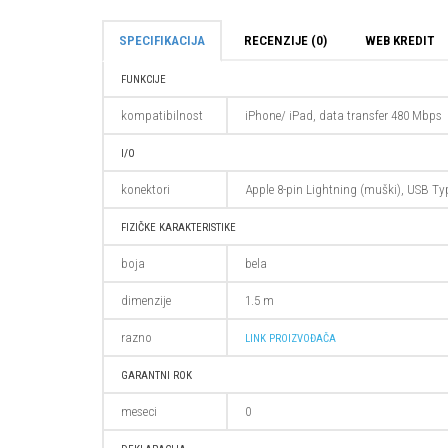
SPECIFIKACIJA
RECENZIJE (0)
WEB KREDIT
FUNKCIJE
kompatibilnost
iPhone/ iPad, data transfer 480 Mbps
I/O
konektori
Apple 8-pin Lightning (muški), USB Ty
FIZIČKE KARAKTERISTIKE
boja
bela
dimenzije
1.5 m
razno
LINK PROIZVOĐAČA
GARANTNI ROK
meseci
0