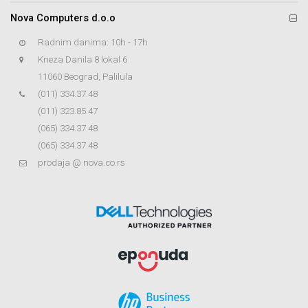
Nova Computers d.o.o
Radnim danima: 10h - 17h
Kneza Danila 8 lokal 6
11060 Beograd, Palilula
(011) 334.37.48
(011) 323.85.47
(065) 334.37.48
(065) 334.37.48
prodaja @ nova.co.rs