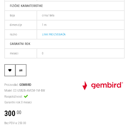
FIZIČKE KARAKTERISTIKE
boja
crna/ bela
dimenzije
1 m
razno
LINK PROIZVOĐAČA
GARANTNI ROK
meseci
0
Proizvođač:
GEMBIRD
Model: CC-USB2B-AMCM-1M-BW
Raspoloživost:
Garantni rok: 0 meseci
300
.00
Bez PDV-a: 250.00