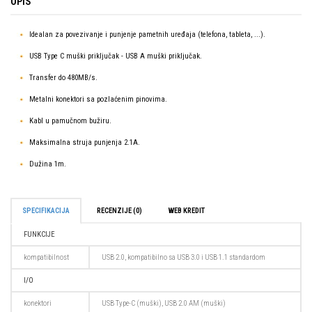
OPIS
Idealan za povezivanje i punjenje pametnih uređaja (telefona, tableta, ...).
USB Type C muški priključak - USB A muški priključak.
Transfer do 480MB/s.
Metalni konektori sa pozlaćenim pinovima.
Kabl u pamučnom bužiru.
Maksimalna struja punjenja 2.1A.
Dužina 1m.
SPECIFIKACIJA
RECENZIJE (0)
WEB KREDIT
FUNKCIJE
kompatibilnost
USB 2.0, kompatibilno sa USB 3.0 i USB 1.1 standardom
I/O
konektori
USB Type-C (muški), USB 2.0 AM (muški)