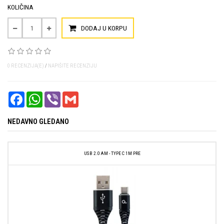
KOLIČINA
DODAJ U KORPU
0 RECENZIJA(E)
/
NAPIŠITE RECENZIJU
FACEBOOK
WHATSAPP
VIBER
GMAIL
NEDAVNO GLEDANO
USB 2.0 AM - TYPE C 1M PRE