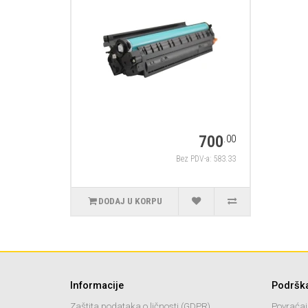
700
.00
Bez PDV-a: 583.33
DODAJ U KORPU
Informacije
Podršk
Zaštita podataka o ličnosti (GDPR)
Povraćaj