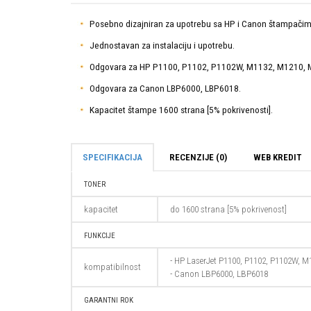
Posebno dizajniran za upotrebu sa HP i Canon štampačim
Jednostavan za instalaciju i upotrebu.
Odgovara za HP P1100, P1102, P1102W, M1132, M1210, 
Odgovara za Canon LBP6000, LBP6018.
Kapacitet štampe 1600 strana [5% pokrivenosti].
SPECIFIKACIJA
RECENZIJE (0)
WEB KREDIT
TONER
kapacitet
do 1600 strana [5% pokrivenost]
FUNKCIJE
- HP LaserJet P1100, P1102, P1102W, 
kompatibilnost
- Canon LBP6000, LBP6018
GARANTNI ROK