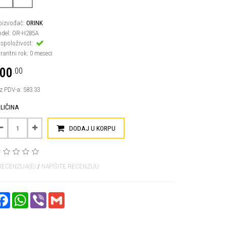
oizvođač:
ORINK
del: OR-H285A
spoloživost:
rantni rok: 0 meseci
00
.00
z PDV-a: 583.33
LIČINA
DODAJ U KORPU
RECENZIJA(E)
/
NAPIŠITE RECENZIJU
FACEBOOK
WHATSAPP
VIBER
GMAIL