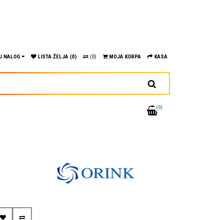
J NALOG
LISTA ŽELJA (0)
(0)
MOJA KORPA
KASA
(0)