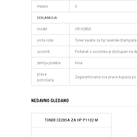
meseci
0
DEKLARACIJA
model
OR-H285A
vrsta robe
Toner kaseta za hp laserske štampače
uvoznik
Podatak o uvozniku je dostupan na de
zemlja porekla
Kina
prava
Zagarantovana sva prava kupaca po 
potrošača
NEDAVNO GLEDANO
TONER CE285A ZA HP P1102 M