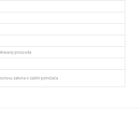
klaraciji proizvoda
osnovu zakona o zaštiti potrošača