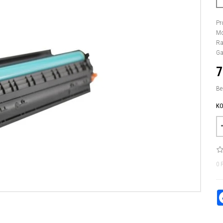
Pr
Mo
Ra
Ga
7
Be
KO
0 