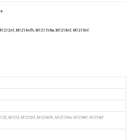
a.
M1212nf, M1214nfh, M1217nfw, M1218nf, M1219nf.
M1132, M1210, M1212nf, M1214nfh, M1217nfw, M1218nf, M1219nf