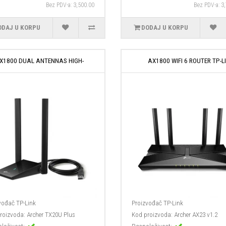
Bez PDV-a: 3,500.00
Bez PDV-a: 3
ODAJ U KORPU
DODAJ U KORPU
X1800 DUAL ANTENNAS HIGH-
AX1800 WIFI 6 ROUTER TP-LI
vođač
TP-Link
Proizvođač
TP-Link
roizvoda:
Archer TX20U Plus
Kod proizvoda:
Archer AX23 v1.2