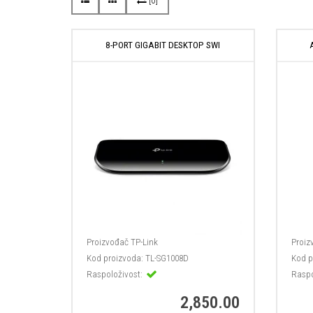
[0]
8-PORT GIGABIT DESKTOP SWI
Proizvođač
TP-Link
Proiz
Kod proizvoda:
TL-SG1008D
Kod p
Raspoloživost:
Raspo
2,850.00