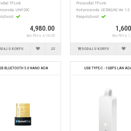
vođač
TP-Link
Proizvođač
TP-Link
roizvoda:
UH6120C
Kod proizvoda:
UE306(UN) Ver: 1.0
loživost:
Raspoloživost:
4,980.00
1,600
Bez PDV-a: 4,150.00
Bez PDV-a: 1
ODAJ U KORPU
DODAJ U KORPU
SB BLUETOOTH 5.0 NANO ADA
USB TYPE-C - 1GBPS LAN AD