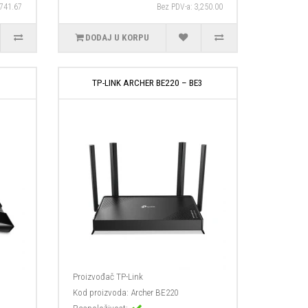
,741.67
Bez PDV-a: 3,250.00
DODAJ U KORPU
TP-LINK ARCHER BE220 – BE3
Proizvođač
TP-Link
Kod proizvoda:
Archer BE220