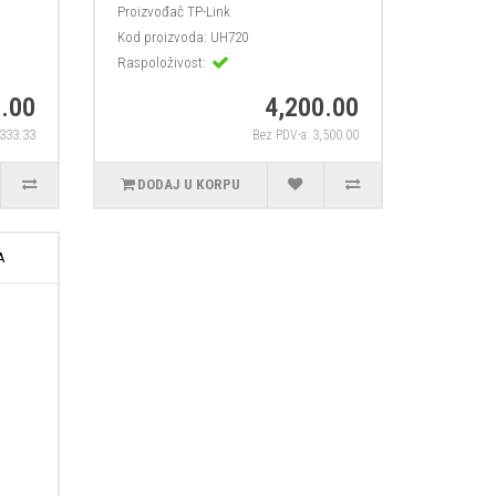
Proizvođač
TP-Link
Kod proizvoda:
UH720
Raspoloživost:
.00
4,200.00
,333.33
Bez PDV-a: 3,500.00
DODAJ U KORPU
A