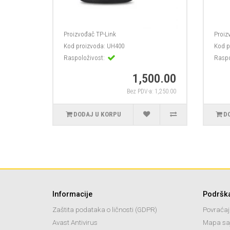
Proizvođač
TP-Link
Proiz
Kod proizvoda:
UH400
Kod p
Raspoloživost:
Raspo
1,500.00
Bez PDV-a: 1,250.00
DODAJ U KORPU
D
Informacije
Podršk
Zaštita podataka o ličnosti (GDPR)
Povraćaj
Avast Antivirus
Mapa sa