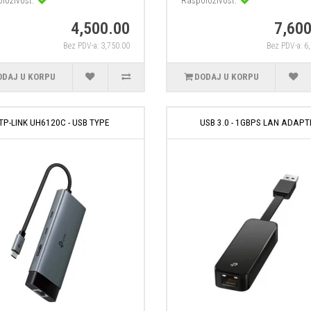
loživost:
Raspoloživost:
4,500.00
7,600
Bez PDV-a: 3,750.00
Bez PDV-a: 6
ODAJ U KORPU
DODAJ U KORPU
TP-LINK UH6120C - USB TYPE
USB 3.0 - 1GBPS LAN ADAPT