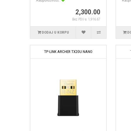
Raspoloživost:
Raspo
2,300.00
Bez PDV-a: 1,916.67
DODAJ U KORPU
D
TP-LINK ARCHER TX20U NANO