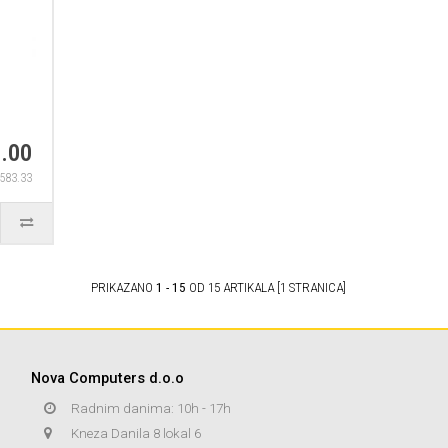
.00
,583.33
PRIKAZANO
1 - 15
OD 15 ARTIKALA [1 STRANICA]
Nova Computers d.o.o
Radnim danima: 10h - 17h
Kneza Danila 8 lokal 6