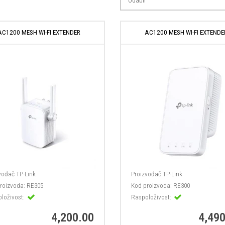
AC1200 MESH WI-FI EXTENDER
AC1200 MESH WI-FI EXTENDE
vođač
TP-Link
Proizvođač
TP-Link
roizvoda:
RE305
Kod proizvoda:
RE300
loživost:
Raspoloživost:
4,200.00
4,490