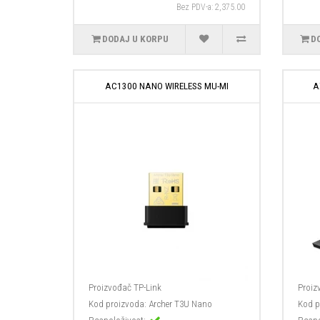
Bez PDV-a: 2,375.00
DODAJ U KORPU
D
AC1300 NANO WIRELESS MU-MI
A
Proizvođač
TP-Link
Proiz
Kod proizvoda:
Archer T3U Nano
Kod p