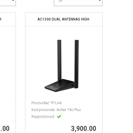
R
AC1300 DUAL ANTENNAS HIGH-
Proizvođač
TP-Link
Kod proizvoda:
Archer T4U Plus
Raspoloživost:
.00
3,900.00