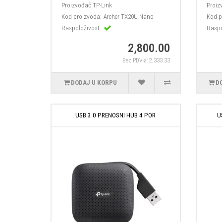
Proizvođač
TP-Link
Proiz
Kod proizvoda:
Archer TX20U Nano
Kod p
Raspoloživost:
Raspo
2,800.00
Bez PDV-a: 2,333.33
DODAJ U KORPU
D
USB 3.0 PRENOSNI HUB 4 POR
U