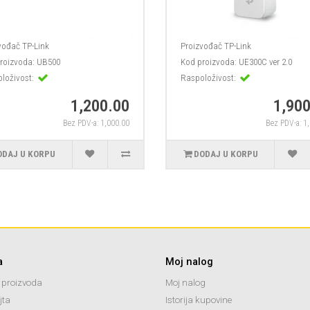
vođač
TP-Link
Proizvođač
TP-Link
roizvoda:
UB500
Kod proizvoda:
UE300C ver 2.0
loživost:
Raspoloživost:
1,200.00
1,900
Bez PDV-a: 1,000.00
Bez PDV-a: 1
ODAJ U KORPU
DODAJ U KORPU
a
Moj nalog
 proizvoda
Moj nalog
jta
Istorija kupovine