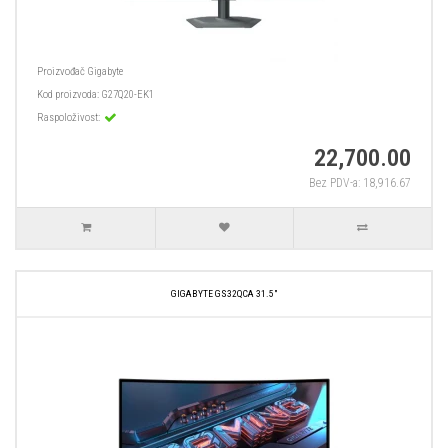
Proizvođač
Gigabyte
Kod proizvoda:
G27Q20-EK1
Raspoloživost:
22,700.00
Bez PDV-a: 18,916.67
GIGABYTE GS32QCA 31.5"