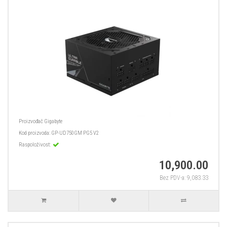
Proizvođač
Gigabyte
Kod proizvoda:
GP-UD750GM PG5 V2
Raspoloživost:
10,900.00
Bez PDV-a: 9,083.33