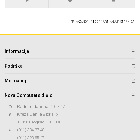
PRIKAZANO
1 - 14
OD 14 ARTIKALA [1 STRANICA]
Informacije
Podrška
Moj nalog
Nova Computers d.o.o
Radnim danima: 10h - 17h
Kneza Danila 8 lokal 6
11060 Beograd, Palilula
(011) 334.37.48
(011) 323.85.47