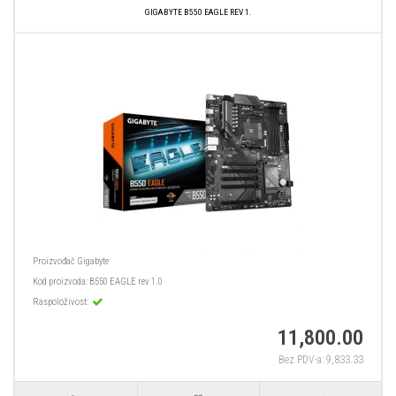
GIGABYTE B550 EAGLE REV 1.
Proizvođač
Gigabyte
Kod proizvoda:
B550 EAGLE rev 1.0
Raspoloživost:
11,800.00
Bez PDV-a: 9,833.33