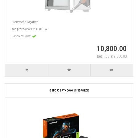
Proizvođač
Gigabyte
Kod proizvoda:
GB-C301GW
Raspoloživost:
10,800.00
Bez PDV-a: 9,000.00
GEFORCE RTX 5060 WINDFORCE