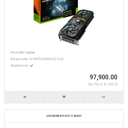
Proizvođač
Gigabyte
Kod proizvoda:
GV-N5070GAMING OC-12GD
Raspoloživost:
97,900.00
Bez PDV-a: 81,583.33
GEFORCE® RTX 5070 TI WINDF