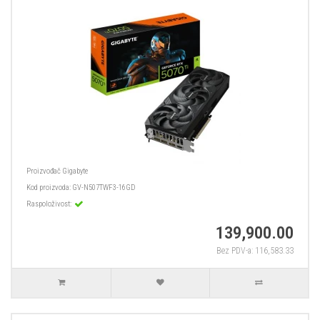
Proizvođač
Gigabyte
Kod proizvoda:
GV-N507TWF3-16GD
Raspoloživost:
139,900.00
Bez PDV-a: 116,583.33