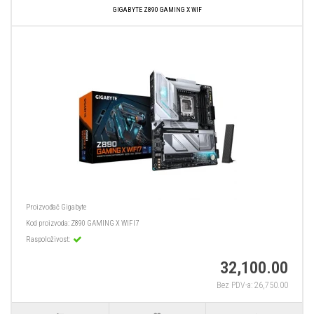
GIGABYTE Z890 GAMING X WIF
Proizvođač
Gigabyte
Kod proizvoda:
Z890 GAMING X WIFI7
Raspoloživost:
32,100.00
Bez PDV-a: 26,750.00