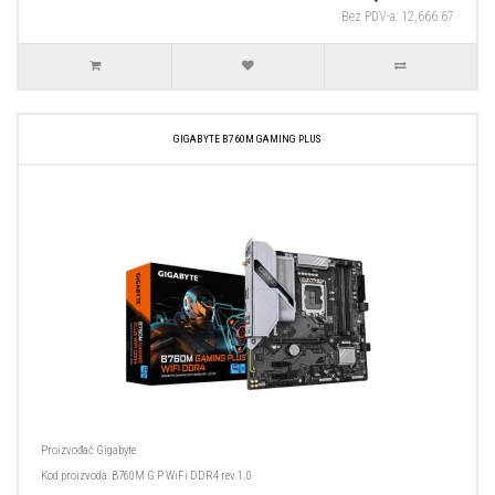
Bez PDV-a: 12,666.67
GIGABYTE B760M GAMING PLUS
Proizvođač
Gigabyte
Kod proizvoda:
B760M G P WiFi DDR4 rev.1.0