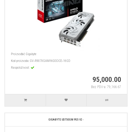
Proizvođač
Gigabyte
Kod proizvoda:
GV‑R907XGAMINGOCICE‑16GD
Raspoloživost:
95,000.00
Bez PDV-a: 79,166.67
GIGABYTE UD750GM PG5 V2 -