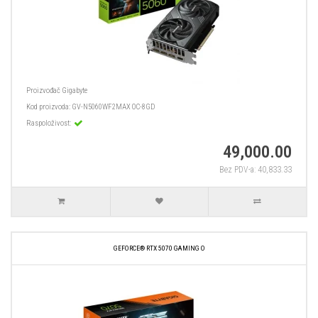
Proizvođač
Gigabyte
Kod proizvoda:
GV-N5060WF2MAX OC-8GD
Raspoloživost:
49,000.00
Bez PDV-a: 40,833.33
GEFORCE® RTX 5070 GAMING O