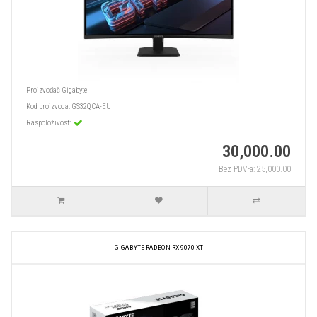
Proizvođač
Gigabyte
Kod proizvoda:
GS32QCA-EU
Raspoloživost:
30,000.00
Bez PDV-a: 25,000.00
GIGABYTE RADEON RX 9070 XT