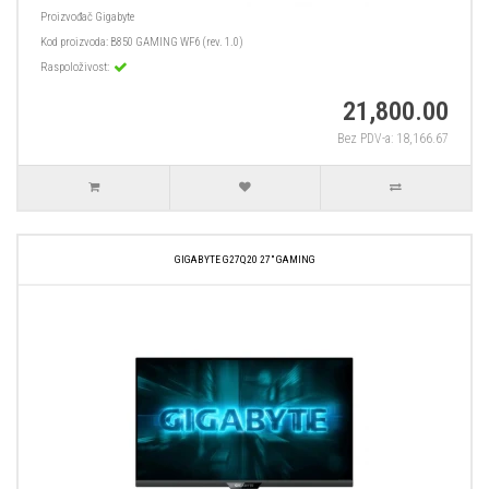
Proizvođač
Gigabyte
Kod proizvoda:
B850 GAMING WF6 (rev. 1.0)
Raspoloživost:
21,800.00
Bez PDV-a: 18,166.67
GIGABYTE G27Q20 27″ GAMING