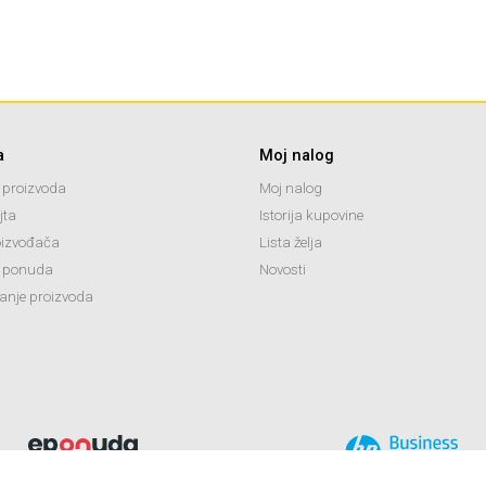
a
Moj nalog
 proizvoda
Moj nalog
jta
Istorija kupovine
oizvođača
Lista želja
 ponuda
Novosti
anje proizvoda