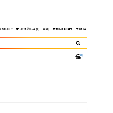
J NALOG
LISTA ŽELJA (0)
(0)
MOJA KORPA
KASA
(0)