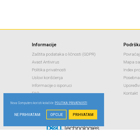
Informacije
Podršk
Zaštita podataka o ličnosti (GDPR)
Povraćaj
Avast Antivirus
Mapa sa
Politika privatnosti
Index pr
Uslovi korišćenja
Posebna
Informacije o isporuci
Upoređiv
FAQ
Kontakt
Nova Computers koristi kolačiće
POLITIKA PRIVATNOSTI
NE PRIHVATAM
OPCIJE
PRIHVATAM