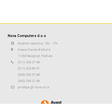
Nova Computers d.o.o
Radnim danima: 10h - 17h
Kneza Danila 8 lokal 6
11060 Beograd, Palilula
(011) 334.37.48
(011) 323.85.47
(065) 334.37.48
(065) 334.37.48
prodaja @ nova.co.rs