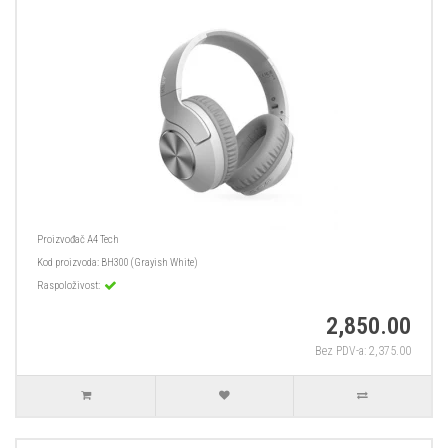
Proizvođač
A4 Tech
Kod proizvoda:
BH300 (Grayish White)
Raspoloživost:
2,850.00
Bez PDV-a: 2,375.00