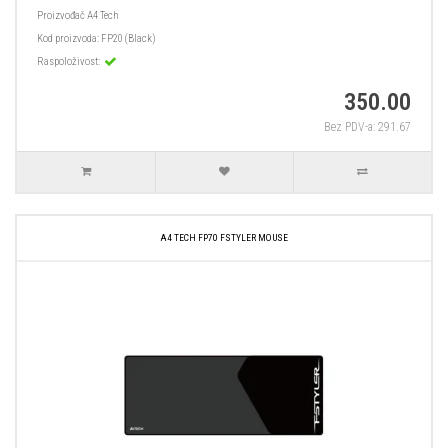
Proizvođač
A4 Tech
Kod proizvoda:
FP20 (Black)
Raspoloživost:
350.00
Bez PDV-a: 291.67
A4 TECH FP70 FSTYLER MOUSE