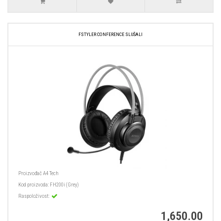
FSTYLER CONFERENCE SLUŠALI
Proizvođač
A4 Tech
Kod proizvoda:
FH200i (Grey)
Raspoloživost:
1,650.00