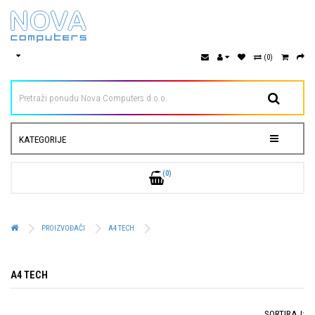
(0)
KATEGORIJE
(0)
PROIZVOĐAČI
A4 TECH
A4 TECH
SORTIRAJ: