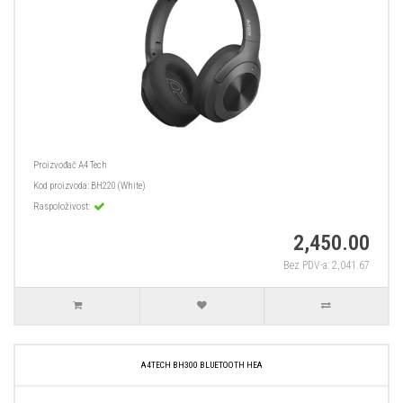
Proizvođač
A4 Tech
Kod proizvoda:
BH220 (White)
Raspoloživost:
2,450.00
Bez PDV-a: 2,041.67
A4TECH BH300 BLUETOOTH HEA