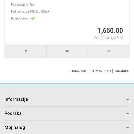
Proizvođač
A4 Tech
Kod proizvoda:
FH300U (Black)
Raspoloživost:
1,650.00
Bez PDV-a: 1,375.00
PRIKAZANO
1 - 9
OD 9 ARTIKALA [1 STRANICA]
Informacije
Podrška
Moj nalog