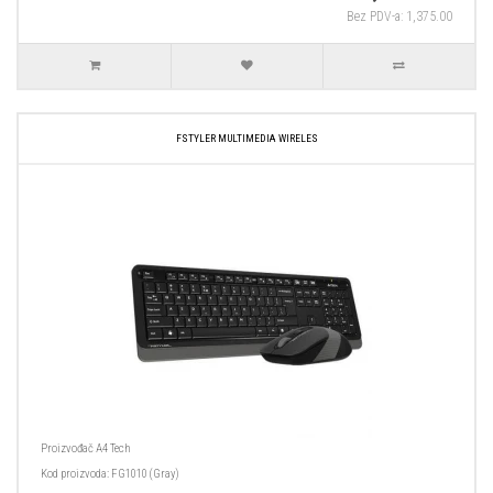
Bez PDV-a: 1,375.00
FSTYLER MULTIMEDIA WIRELES
Proizvođač
A4 Tech
Kod proizvoda:
FG1010 (Gray)