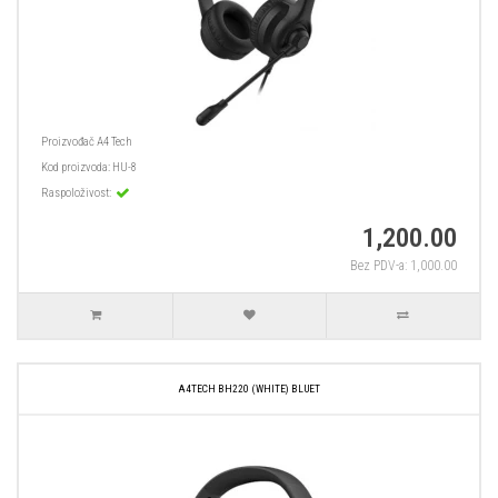
Proizvođač
A4 Tech
Kod proizvoda:
HU-8
Raspoloživost:
1,200.00
Bez PDV-a: 1,000.00
A4TECH BH220 (WHITE) BLUET