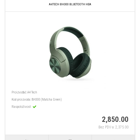
A4TECH BH300 BLUETOOTH HEA
Proizvođač
A4 Tech
Kod proizvoda:
BH300 (Matcha Green)
Raspoloživost:
2,850.00
Bez PDV-a: 2,375.00